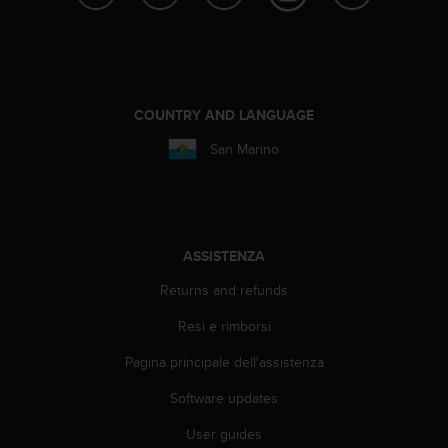
a
g
g
i
u
n
COUNTRY AND LANGUAGE
g
San Marino
a
i
l
l
i
v
ASSISTENZA
e
Returns and refunds
l
l
Resi e rimborsi
o
A
Pagina principale dell'assistenza
A
d
Software updates
i
c
User guides