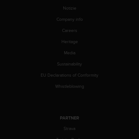
A
Notizie
c
c
Company info
e
s
Careers
s
Heritage
i
b
Media
i
l
Sustainability
i
t
EU Declarations of Conformity
y
G
Whistleblowing
u
i
d
e
l
PARTNER
i
Strava
n
e