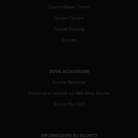
o
Suunto Repair Center
n
f
Service Centers
o
r
Tutorial Tuesday
m
i
Contatti
t
à
a
l
l
DOVE ACQUISTARE
e
W
Suunto Webshop
e
Domande e risposte sul Web Shop Suunto
b
C
Suunto Pro Club
o
n
t
e
n
INFORMAZIONI SU SUUNTO
t