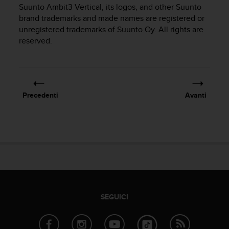
c
Suunto Ambit3 Vertical
, its logos, and other Suunto
u
brand trademarks and made names are registered or
r
unregistered trademarks of Suunto Oy. All rights are
a
reserved.
r
e
c
h
e
q
Precedenti
Avanti
u
e
s
t
o
s
i
t
o
w
SEGUICI
e
b
r