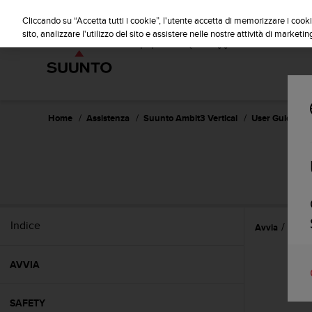
S
u
Cliccando su “Accetta tutti i cookie”, l'utente accetta di memorizzare i cooki
u
sito, analizzare l'utilizzo del sito e assistere nelle nostre attività di marketin
n
t
o
s
i
i
Home
Assistenza
Suunto Ambit3 Vertical
User Guide - 1.
m
p
e
g
n
a
p
Indice
Avvia
Getti
e
r
a
AVVIA
s
s
i
SAFETY