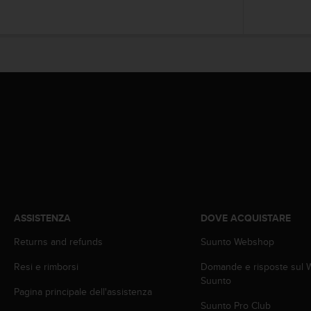
A
c
c
e
s
s
i
b
i
l
i
t
y
G
u
ASSISTENZA
DOVE ACQUISTARE
i
d
Returns and refunds
Suunto Webshop
e
l
Resi e rimborsi
Domande e risposte sul
i
Suunto
n
Pagina principale dell'assistenza
e
Suunto Pro Club