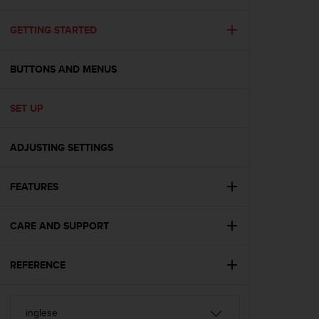
c
u
r
GETTING STARTED
a
r
BUTTONS AND MENUS
e
c
h
SET UP
e
q
u
ADJUSTING SETTINGS
e
s
t
FEATURES
o
s
CARE AND SUPPORT
i
t
o
REFERENCE
w
e
b
r