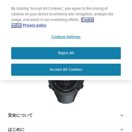
コ
ニュースレターに登録すると、5％オフになります。
By clicking “Accept All Cookies”, you agree to the storing of
ン
|返品無料
cookies on your device to enhance site navigation, analyze site
テ
usage, and assist in our marketing efforts.
Cookie
ン
SUUNTO AMBIT3 PEAK
policy
Privacy policy
ツ
SUUNTO
に
Cookies Settings
APAC
ス
PDFをダウンロードする
キ
Reject All
ッ
プ
Home
サポ
ユーザーガ
SUUNTO AMBIT3 PEAK ユー
Accept All Cookies
ート
イド
ザーガイド
ユーザーガイド
製品マニュアルを確認し、ハウツービデオを視聴し、Q&Aを読ん
で、Suunto 製品を最大限に活用してください。下のドロップダ
ウン メニューから製品を選択してください。
安全について
はじめに