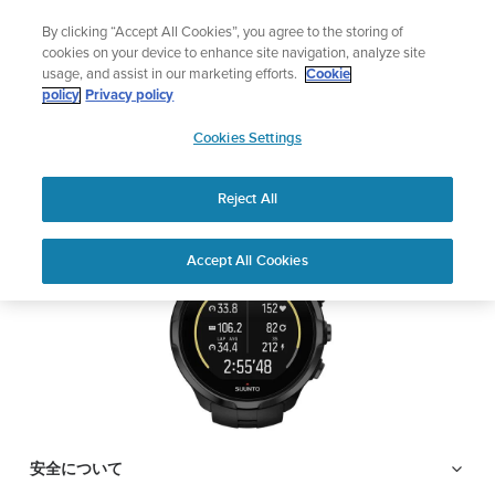
コ
サマーセール
By clicking “Accept All Cookies”, you agree to the storing of
ン
期間限定割引――
最大22%オフ
cookies on your device to enhance site navigation, analyze site
テ
usage, and assist in our marketing efforts.
Cookie
ン
SUUNTO SPARTAN
policy
Privacy policy
ツ
SUUNTO
TRAINER WRIST HR
に
Cookies Settings
APAC
ス
キ
Reject All
PDFをダウンロードする
ッ
プ
Home
サポ
ユーザー
SUUNTO Spartan Trainer Wrist HR
Accept All Cookies
ート
ガイド
ユーザーガイド
ユーザーガイド
製品マニュアルを確認し、ハウツービデオを視聴し、Q&Aを読ん
で、Suunto 製品を最大限に活用してください。下のドロップダ
ウン メニューから製品を選択してください。
安全について