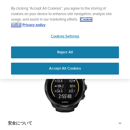
コ
ニュースレターに登録すると、5％オフになります。
By clicking “Accept All Cookies”, you agree to the storing of
ン
|返品無料
cookies on your device to enhance site navigation, analyze site
テ
usage, and assist in our marketing efforts.
Cookie
ン
SUUNTO SPARTAN
policy
Privacy policy
ツ
SUUNTO
TRAINER WRIST HR
に
Cookies Settings
APAC
ス
キ
Reject All
PDFをダウンロードする
ッ
プ
Home
サポ
ユーザー
SUUNTO Spartan Trainer Wrist HR
Accept All Cookies
ート
ガイド
ユーザーガイド
ユーザーガイド
製品マニュアルを確認し、ハウツービデオを視聴し、Q&Aを読ん
で、Suunto 製品を最大限に活用してください。下のドロップダ
ウン メニューから製品を選択してください。
安全について