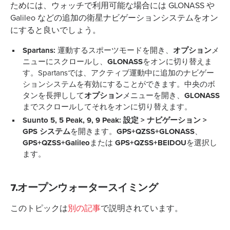
ためには、ウォッチで利用可能な場合には GLONASS や
Galileo などの追加の衛星ナビゲーションシステムをオン
にすると良いでしょう。
Spartans:
運動するスポーツモードを開き、
オプション
メ
ニューにスクロールし、
GLONASS
をオンに切り替えま
す。Spartansでは、アクティブ運動中に追加のナビゲー
ションシステムを有効にすることができます。中央のボ
タンを長押しして
オプション
メニューを開き、
GLONASS
までスクロールしてそれをオンに切り替えます。
Suunto 5, 5 Peak, 9, 9 Peak:
設定 > ナビゲーション >
GPS システム
を開きます。
GPS+QZSS+GLONASS
、
GPS+QZSS+Galileo
または
GPS+QZSS+BEIDOU
を選択し
ます。
7.オープンウォータースイミング
このトピックは
別の記事
で説明されています。