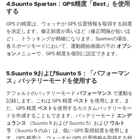
4.Suunto Spartan：GPS精度「Best」を使用
する
GPS の精度は、ウォッチが GPS 位置情報を取得する頻度
を決定します。修正頻度が高いほど（修正間隔が短いほ
ど）、トラッキングが精確になります。Spartanの場合、
オプシ
各スポーツモードにおいて、運動開始画面の下の
ョン
メニューで、GPS 精度を個別に設定できます。
5.Suunto 9およびSuunto 5：「パフォーマン
ス」バッテリーモードを使用する
パフォーマンス
デフォルトのバッテリーモード
で運動を
ベスト
記録します。これは GPS 精度
を使用します。ま
ベスト
た、GPS 精度
を使用するカスタムバッテリーモー
エンデ
ドを作成することもできます。バッテリーモード
ュランス
ウルト
（Suunto 9 および Suunto 5）および
ラ
（Suunto 9 のみ）は、低い GPS 取得頻度を使用しま
す。GPS 精度は、ウォッチが GPS 位置情報を取得する頻