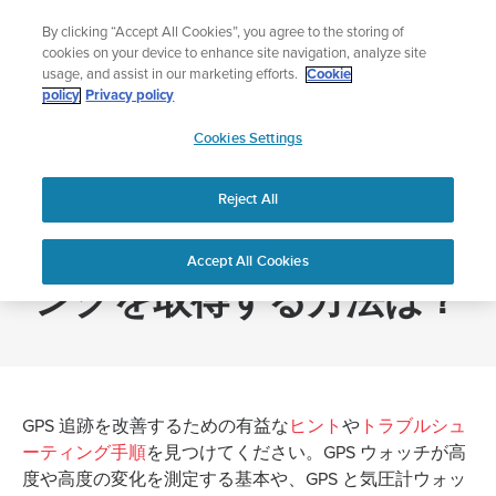
コ
ニュースレターに登録すると、5％オフになります。
By clicking “Accept All Cookies”, you agree to the storing of
ン
|返品無料
cookies on your device to enhance site navigation, analyze site
テ
usage, and assist in our marketing efforts.
Cookie
ン
policy
Privacy policy
ツ
SUUNTO
に
Cookies Settings
APAC
ス
Home
より正確なGPSトラッキングを取得する方法は？
キ
Reject All
ッ
プ
より正確なGPSトラッキ
Accept All Cookies
ングを取得する方法は？
GPS 追跡を改善するための有益な
ヒント
や
トラブルシュ
ーティング手順
を見つけてください。GPS ウォッチが高
度や高度の変化を測定する基本や、GPS と気圧計ウォッ