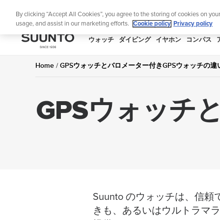
コ
ニュ
By clicking “Accept All Cookies”, you agree to the storing of cookies on you
ン
usage, and assist in our marketing efforts.
Cookie policy
Privacy policy
テ
ン
SUUNTO
ウォッチ
ダイビング
イヤホン
コンパス
ツ
APAC
に
Home
GPSウォッチとバロメーター付きGPSウォッチの
ス
キ
GPSウォッチ
ッ
プ
Suunto のウォッチは
きも、あるいはウルトラマラ