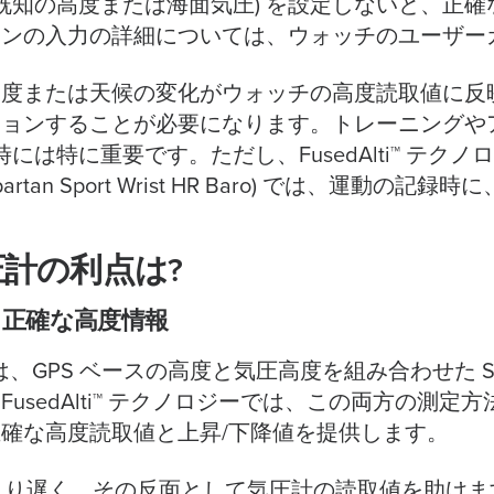
(既知の高度または海面気圧) を設定しないと、正
ョンの入力の詳細については、ウォッチのユーザー
高度または天候の変化がウォッチの高度読取値に反
ョンすることが必要になります。トレーニングやア
には特に重要です。ただし、FusedAlti™ テク
aro、Spartan Sport Wrist HR Baro) では、
気圧計の利点は?
たより正確な高度情報
GPS ベースの高度と気圧高度を組み合わせた Suunto
sedAlti™ テクノロジーでは、この両方の測定方
確な高度読取値と上昇/下降値を提供します。
はより遅く、その反面として気圧計の読取値を助け