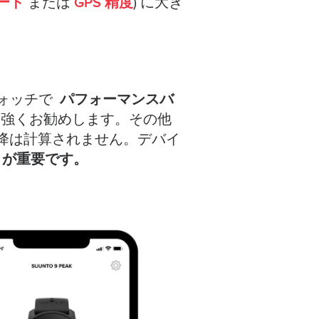
ード
GPS 精度
または
) に大き
パフォーマンスバ
のウォッチで
を強くお勧めします。その他
下降は計算されません。デバイ
とが重要です。