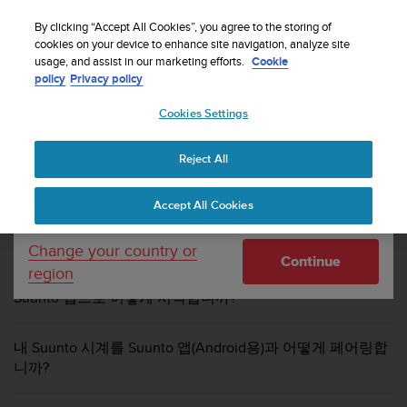
By clicking “Accept All Cookies”, you agree to the storing of
cookies on your device to enhance site navigation, analyze site
Your country or region:
usage, and assist in our marketing efforts.
Cookie
지원
Suunto 3 Fitness
Suunto 3 Fitness 자주 묻는 질문(FAQ)
policy
Privacy policy
Cookies Settings
United States
SUUNTO 3 FITNESS 자주 묻는 질문(FAQ)
Reject All
Currency: $ (USD)
Shipping only to United States
Accept All Cookies
이러한 FAQ를 검색해서 흔히 제기되는 질문에 대한 답변을
찾습니다.
Change your country or
Continue
region
Suunto 앱으로 어떻게 시작합니까?
내 Suunto 시계를 Suunto 앱(Android용)과 어떻게 페어링합
니까?