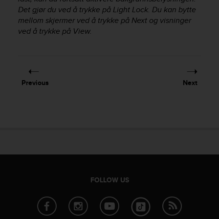
e
Det gjør du ved å trykke på
Light Lock
. Du kan bytte
f
mellom skjermer ved å trykke på
Next
og visninger
o
ved å trykke på
View
.
r
t
h
i
s
Previous
Next
w
e
b
s
i
t
e
i
n
c
FOLLOW US
o
n
f
o