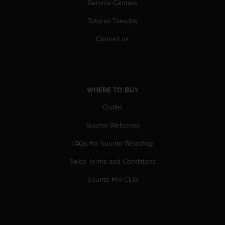
Service Centers
A
c
Tutorial Tuesday
c
Contact us
e
s
s
i
b
i
WHERE TO BUY
l
Outlet
i
t
Suunto Webshop
y
G
FAQs for Suunto Webshop
u
i
Sales Terms and Conditions
d
Suunto Pro Club
e
l
i
n
e