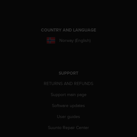
r
m
a
n
c
COUNTRY AND LANGUAGE
e
w
Norway (English)
i
t
h
t
h
SUPPORT
e
W
RETURNS AND REFUNDS
e
b
Support main page
C
Software updates
o
n
User guides
t
e
Suunto Repair Center
n
t