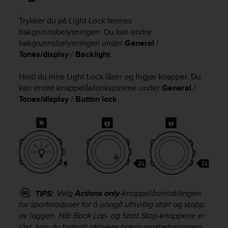
i
e
Trykker du på
Light Lock
tennes
v
bakgrunnsbelysningen. Du kan endre
i
n
bakgrunnsbelysningen under
General
/
g
Tones/display
/
Backlight
.
L
e
Hold du inne
Light Lock
låser og frigjør knapper. Du
v
kan endre knappelåsfunksjonene under
General
/
e
Tones/display
/
Button lock
.
l
A
A
c
o
n
f
o
r
Velg
Actions only
-knappelåsinnstilingen
TIPS:
m
for sportmoduser for å unngå ufrivillig start og stopp
a
n
av loggen. Når
Back Lap
- og
Start Stop
-knappene er
c
låst, kan du fortsatt aktivere bakgrunnsbelysningen.