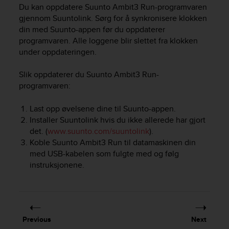
i
Du kan oppdatere
Suunto Ambit3 Run
-programvaren
e
gjennom Suuntolink. Sørg for å synkronisere klokken
v
din med Suunto-appen før du oppdaterer
i
programvaren. Alle loggene blir slettet fra klokken
n
under oppdateringen.
g
L
e
Slik oppdaterer du
Suunto Ambit3 Run
-
v
programvaren:
e
l
Last opp øvelsene dine til Suunto-appen.
A
Installer Suuntolink hvis du ikke allerede har gjort
A
det. (
www.suunto.com/suuntolink
).
c
Koble
Suunto Ambit3 Run
til datamaskinen din
o
med USB-kabelen som fulgte med og følg
n
instruksjonene.
f
o
r
m
a
n
Previous
Next
c