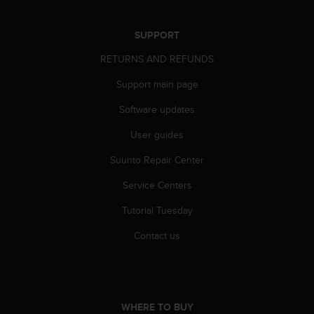
r
m
a
SUPPORT
n
RETURNS AND REFUNDS
c
e
Support main page
w
i
Software updates
t
h
User guides
t
h
Suunto Repair Center
e
Service Centers
W
e
Tutorial Tuesday
b
C
Contact us
o
n
t
e
n
WHERE TO BUY
t