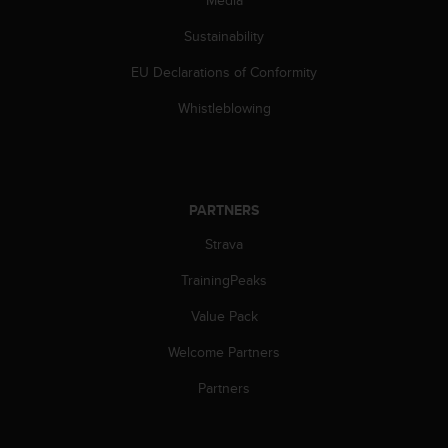
Media
s
(
Sustainability
W
C
EU Declarations of Conformity
A
Whistleblowing
G
)
2
.
0
a
PARTNERS
n
Strava
d
a
TrainingPeaks
c
h
Value Pack
i
e
Welcome Partners
v
Partners
i
n
g