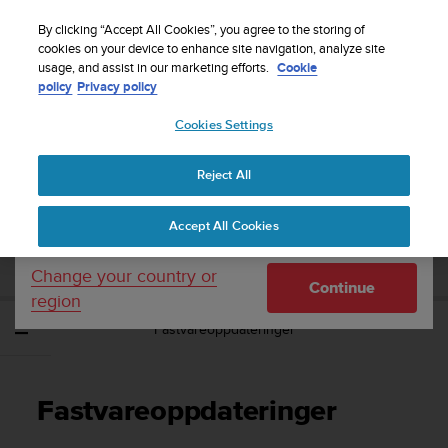
S
Sign up for the newsletter and get 5% off
| Easy
u
By clicking “Accept All Cookies”, you agree to the storing of
returns
u
cookies on your device to enhance site navigation, analyze site
Your country or region:
usage, and assist in our marketing efforts.
Cookie
n
policy
Privacy policy
t
o
Cookies Settings
United States
i
s
Home
Support
Suunto Ambit3 Run
Brukerhåndbok - 2.5
c
Reject All
Currency: $ (USD)
o
m
Shipping only to United States
SUUNTO AMBIT3 RUN BRUKERHÅNDBOK
Accept All Cookies
m
- 2.5
i
t
Change your country or
Continue
t
region
e
Fastvareoppdateringer
d
t
o
a
Fastvareoppdateringer
c
h