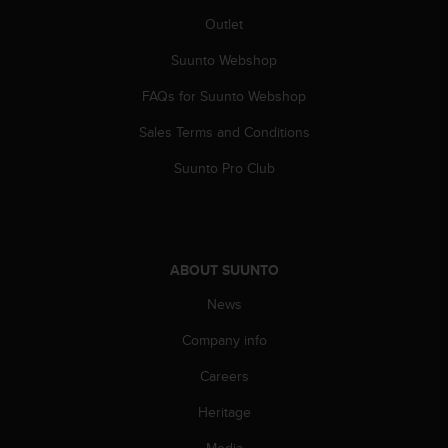
A
Outlet
c
c
Suunto Webshop
e
FAQs for Suunto Webshop
s
s
Sales Terms and Conditions
i
b
Suunto Pro Club
i
l
i
t
y
ABOUT SUUNTO
G
u
News
i
d
Company info
e
Careers
l
i
Heritage
n
e