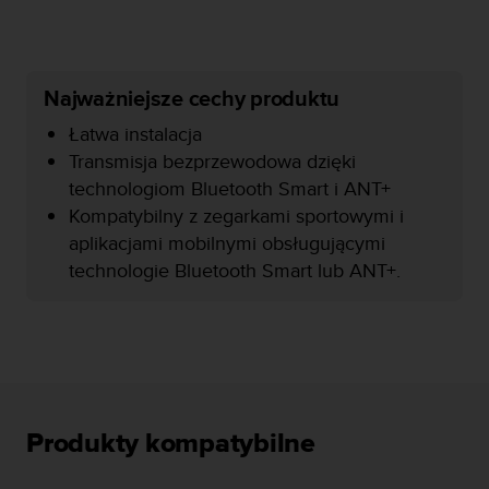
a
z
g
o
d
Najważniejsze cechy produktu
n
Łatwa instalacja
o
ś
Transmisja bezprzewodowa dzięki
ć
technologiom Bluetooth Smart i ANT+
n
Kompatybilny z zegarkami sportowymi i
a
aplikacjami mobilnymi obsługującymi
p
o
technologie Bluetooth Smart lub ANT+.
z
i
o
m
i
e
A
Produkty kompatybilne
A
z
w