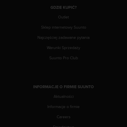
t
w
GDZIE KUPIĆ?
i
Outlet
e
ń
Sklep internetowy Suunto
d
o
Najczęściej zadawane pytania
s
t
Warunki Sprzedaży
ę
Suunto Pro Club
p
u
.
W
p
r
INFORMACJE O FIRMIE SUUNTO
z
Aktualności
y
p
Informacje o firmie
a
d
Careers
k
u
Dziedzictwo