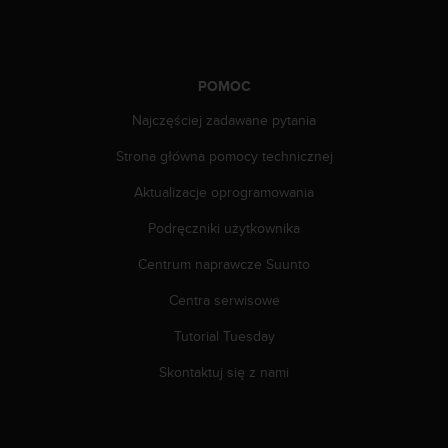
d
a
ł
a
POMOC
i
n
Najczęściej zadawane pytania
n
y
Strona główna pomocy technicznej
m
Aktualizacje oprogramowania
s
t
Podręczniki użytkownika
a
n
Centrum naprawcze Suunto
d
a
Centra serwisowe
r
d
Tutorial Tuesday
o
Skontaktuj się z nami
m
u
ł
a