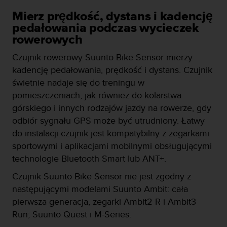
y
Mierz prędkość, dystans i kadencję
n
pedałowania podczas wycieczek
a
i
rowerowych
n
Czujnik rowerowy Suunto Bike Sensor mierzy
t
e
kadencję pedałowania, prędkość i dystans. Czujnik
r
świetnie nadaje się do treningu w
n
pomieszczeniach, jak również do kolarstwa
e
górskiego i innych rodzajów jazdy na rowerze, gdy
t
o
odbiór sygnału GPS może być utrudniony. Łatwy
w
do instalacji czujnik jest kompatybilny z zegarkami
a
sportowymi i aplikacjami mobilnymi obsługującymi
o
technologie Bluetooth Smart lub ANT+.
s
i
Czujnik Suunto Bike Sensor nie jest zgodny z
ą
następującymi modelami Suunto Ambit: cała
g
n
pierwsza generacja, zegarki Ambit2 R i Ambit3
ę
Run; Suunto Quest i M-Series.
ł