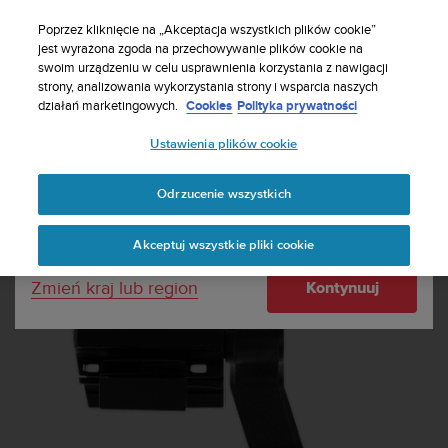
S
Zasubskrybuj nasz biuletyn, aby otrzymać 5%
u
Poprzez kliknięcie na „Akceptacja wszystkich plików cookie”
zniżki
| Darmowe zwroty
u
jest wyrażona zgoda na przechowywanie plików cookie na
Twój kraj lub region:
swoim urządzeniu w celu usprawnienia korzystania z nawigacji
n
strony, analizowania wykorzystania strony i wsparcia naszych
t
działań marketingowych.
Cookies
Polityka prywatności
o
United States
d
Ustawienia plików cookie
o
Home
Czujniki POD
Czujnik rowerowy Suunto Bike Sensor
k
Currency: $ (USD)
ł
Odrzucenie wszystkich
a
Shipping only to United States
d
Akceptuj wszystkie pliki cookie
a
w
Zmień kraj lub region
Kontynuuj
s
z
e
l
k
i
c
h