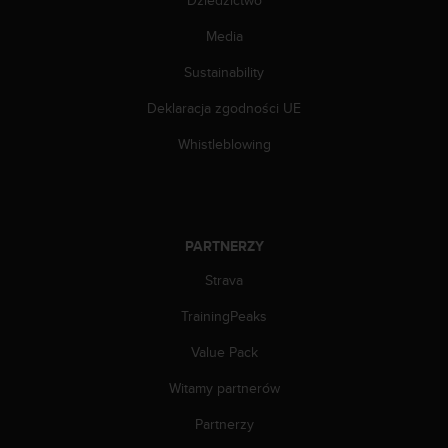
p
Media
r
o
Sustainability
b
l
Deklaracja zgodności UE
e
m
Whistleblowing
ó
w
z
d
o
PARTNERZY
s
t
Strava
ę
TrainingPeaks
p
e
Value Pack
m
d
Witamy partnerów
o
i
Partnerzy
n