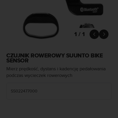
s
t
a
r
a
ń
,
1 / 1


a
b
y
n
CZUJNIK ROWEROWY SUUNTO BIKE
i
SENSOR
n
Mierz prędkość, dystans i kadencję pedałowania
i
e
podczas wycieczek rowerowych
j
s
z
SS022477000
a
w
i
t
r