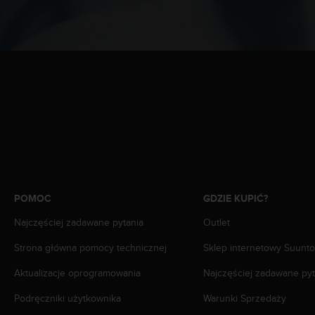
d
a
ł
a
i
n
n
y
m
s
t
a
n
d
POMOC
GDZIE KUPIĆ?
a
r
Najczęściej zadawane pytania
Outlet
d
Strona główna pomocy technicznej
Sklep internetowy Suunto
o
m
Aktualizacje oprogramowania
Najczęściej zadawane pyt
u
ł
Podręczniki użytkownika
Warunki Sprzedaży
a