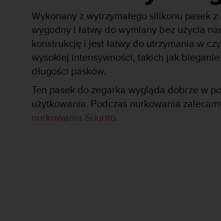
a
z
Wykonany z wytrzymałego silikonu pasek z
g
wygodny i łatwy do wymiany bez użycia nar
o
konstrukcję i jest łatwy do utrzymania w cz
d
n
wysokiej intensywności, takich jak bieganie
o
długości pasków.
ś
ć
Ten pasek do zegarka wygląda dobrze w po
n
a
użytkowania. Podczas nurkowania zalecamy
p
nurkowania Suunto
.
o
z
i
o
m
i
e
A
A
z
w