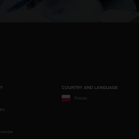
ZY
COUNTRY AND LANGUAGE
Polska
aks
tnerów