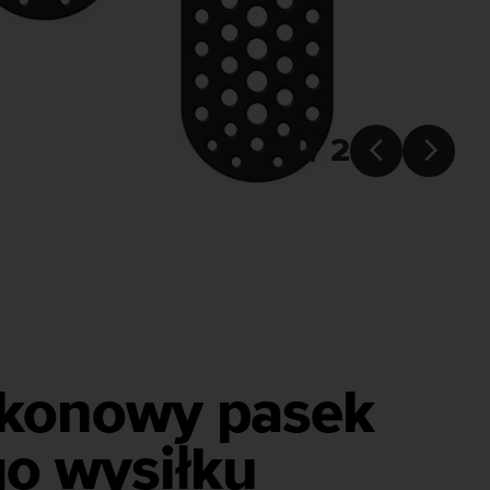
1 / 2


ikonowy pasek
o wysiłku