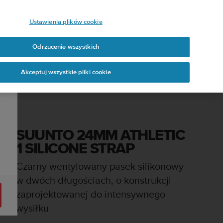
Ustawienia plików cookie
Odrzucenie wszystkich
Akceptuj wszystkie pliki cookie
SUUNTO 24MM ATHLETIC
1 SILICONE STRAP
Czarny wentylowany pasek silikonowy
w dwóch długościach, o konstrukcji
zaprojektowanej do intensywnego
wysiłku