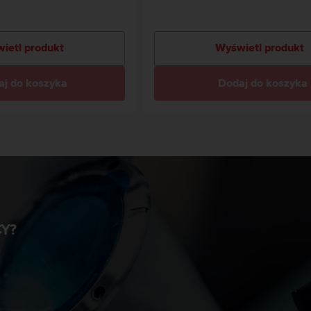
ietl produkt
Wyświetl produkt
j do koszyka
Dodaj do koszyka
Y?