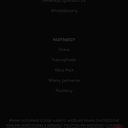
Deklaracja zgodności UE
t
w
Whistleblowing
i
e
ń
d
o
PARTNERZY
s
t
Strava
ę
p
TrainingPeaks
u
Value Pack
.
W
Witamy partnerów
p
r
Partnerzy
z
y
p
a
d
.
PRAWA AUTORSKIE © 2026 SUUNTO.
WSZELKIE PRAWA ZASTRZEŻONE.
k
WARUNKI KORZYSTANIA Z SERWISU
|
POLITYKA PRYWATNOŚCI
|
COOKIES
|
u