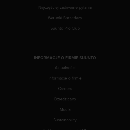
d
Najczęściej zadawane pytania
a
ł
Warunki Sprzedaży
a
i
Suunto Pro Club
n
n
y
m
s
INFORMACJE O FIRMIE SUUNTO
t
Aktualności
a
n
Informacje o firmie
d
a
Careers
r
d
Dziedzictwo
o
m
Media
u
Sustainability
ł
a