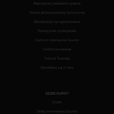
e
Najczęściej zadawane pytania
l
i
Strona główna pomocy technicznej
n
e
Aktualizacje oprogramowania
s
Podręczniki użytkownika
)
,
Centrum naprawcze Suunto
a
t
Centra serwisowe
a
k
Tutorial Tuesday
ż
e
Skontaktuj się z nami
b
y
o
d
p
GDZIE KUPIĆ?
o
Outlet
w
i
Sklep internetowy Suunto
a