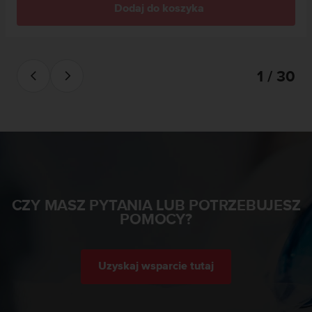
Dodaj do koszyka
y
t
y
c
z
1 / 30
n
y
m
i
W
C
A
G
2
CZY MASZ PYTANIA LUB POTRZEBUJESZ
.
POMOCY?
0
(
W
e
Uzyskaj wsparcie tutaj
b
C
o