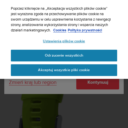
S
Zasubskrybuj nasz biuletyn, aby otrzymać 5%
u
Poprzez kliknięcie na „Akceptacja wszystkich plików cookie”
zniżki
| Darmowe zwroty
u
jest wyrażona zgoda na przechowywanie plików cookie na
Twój kraj lub region:
swoim urządzeniu w celu usprawnienia korzystania z nawigacji
n
strony, analizowania wykorzystania strony i wsparcia naszych
t
działań marketingowych.
Cookies
Polityka prywatności
o
United States
d
Ustawienia plików cookie
o
Home
Paski
Silikonowy pasek Suunto Ambit3 Run Lime
k
Currency: $ (USD)
ł
Odrzucenie wszystkich
a
Shipping only to United States
d
Akceptuj wszystkie pliki cookie
a
w
Zmień kraj lub region
Kontynuuj
s
z
e
l
k
i
c
h