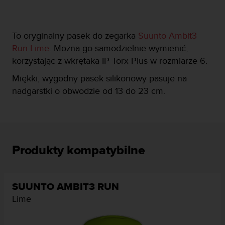
y
n
a
To oryginalny pasek do zegarka
Suunto Ambit3
i
n
Run Lime
. Można go samodzielnie wymienić,
t
korzystając z wkrętaka IP Torx Plus w rozmiarze 6.
e
r
Miękki, wygodny pasek silikonowy pasuje na
n
nadgarstki o obwodzie od 13 do 23 cm.
e
t
o
w
a
o
Produkty kompatybilne
s
i
ą
SUUNTO AMBIT3 RUN
g
n
Lime
ę
ł