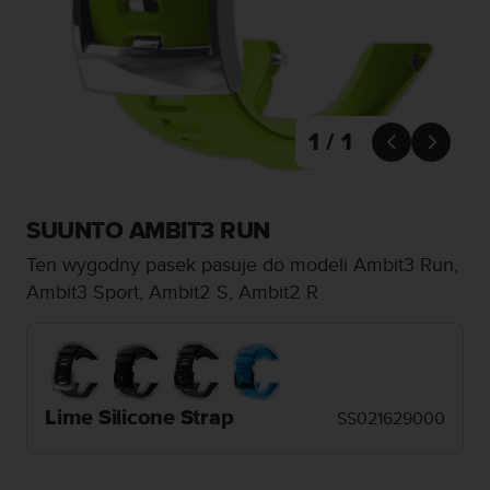
s
t
a
r
a
ń
,
1 / 1


a
b
y
n
SUUNTO AMBIT3 RUN
i
Ten wygodny pasek pasuje do modeli Ambit3 Run,
n
i
Ambit3 Sport, Ambit2 S, Ambit2 R
e
j
s
z
a
Lime Silicone Strap
w
SS021629000
i
t
r