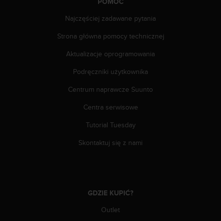
e
POMOC
l
Najczęściej zadawane pytania
i
n
Strona główna pomocy technicznej
e
s
Aktualizacje oprogramowania
)
,
Podręczniki użytkownika
a
Centrum naprawcze Suunto
t
a
Centra serwisowe
k
ż
Tutorial Tuesday
e
b
Skontaktuj się z nami
y
o
d
p
o
GDZIE KUPIĆ?
w
i
Outlet
a