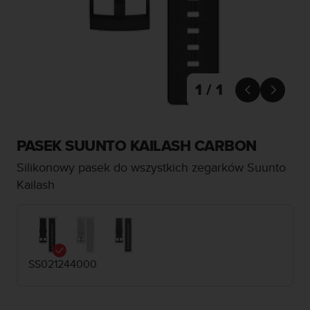
s
t
a
r
a
ń
,
1 / 1


a
b
y
n
PASEK SUUNTO KAILASH CARBON
i
Silikonowy pasek do wszystkich zegarków Suunto
n
i
Kailash
e
j
s
z
a
SS021244000
w
i
t
r