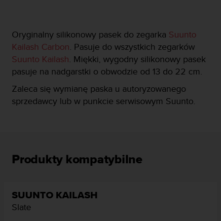
y
n
a
Oryginalny silikonowy pasek do zegarka
Suunto
i
Kailash Carbon
. Pasuje do wszystkich zegarków
n
t
Suunto Kailash
. Miękki, wygodny silikonowy pasek
e
pasuje na nadgarstki o obwodzie od 13 do 22 cm.
r
n
Zaleca się wymianę paska u autoryzowanego
e
sprzedawcy lub w punkcie serwisowym Suunto.
t
o
w
a
o
s
Produkty kompatybilne
i
ą
g
n
SUUNTO KAILASH
ę
Slate
ł