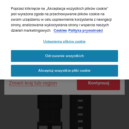
S
Zasubskrybuj nasz biuletyn, aby otrzymać 5%
u
Poprzez kliknięcie na „Akceptacja wszystkich plików cookie”
zniżki
| Darmowe zwroty
u
jest wyrażona zgoda na przechowywanie plików cookie na
Twój kraj lub region:
swoim urządzeniu w celu usprawnienia korzystania z nawigacji
n
strony, analizowania wykorzystania strony i wsparcia naszych
t
działań marketingowych.
Cookies
Polityka prywatności
o
United States
d
Ustawienia plików cookie
o
Home
Paski
Pasek Suunto Kailash Carbon
k
Currency: $ (USD)
ł
Odrzucenie wszystkich
a
Shipping only to United States
d
Akceptuj wszystkie pliki cookie
a
w
Zmień kraj lub region
Kontynuuj
s
z
e
l
k
i
c
h