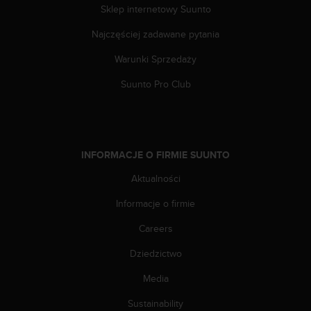
Sklep internetowy Suunto
d
a
Najczęściej zadawane pytania
ł
a
Warunki Sprzedaży
i
n
Suunto Pro Club
n
y
m
s
t
INFORMACJE O FIRMIE SUUNTO
a
n
Aktualności
d
Informacje o firmie
a
r
Careers
d
o
Dziedzictwo
m
u
Media
ł
a
Sustainability