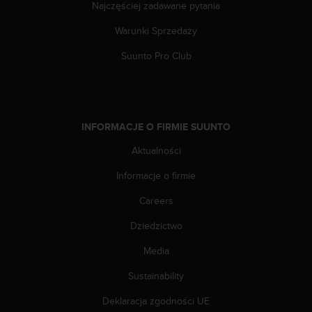
Najczęściej zadawane pytania
d
a
Warunki Sprzedaży
ł
a
Suunto Pro Club
i
n
n
y
m
INFORMACJE O FIRMIE SUUNTO
s
t
Aktualności
a
Informacje o firmie
n
d
Careers
a
r
Dziedzictwo
d
o
Media
m
u
Sustainability
ł
Deklaracja zgodności UE
a