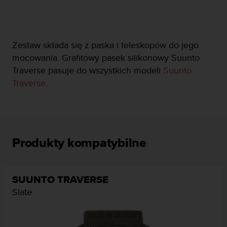
y
n
a
i
Zestaw składa się z paska i teleskopów do jego
n
mocowania. Grafitowy pasek silikonowy Suunto
t
e
Traverse pasuje do wszystkich modeli
Suunto
r
Traverse
.
n
e
t
o
w
a
Produkty kompatybilne
o
s
i
ą
SUUNTO TRAVERSE
g
Slate
n
ę
ł