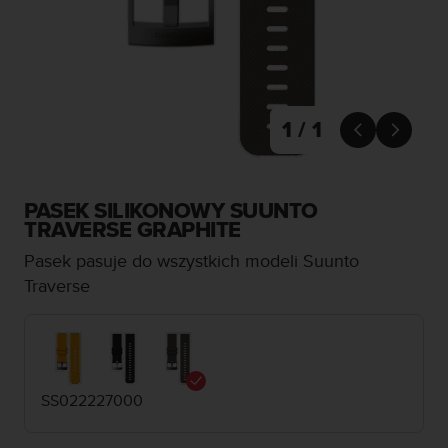
s
t
a
r
a
ń
,
1 / 1


a
b
y
n
PASEK SILIKONOWY SUUNTO
i
TRAVERSE GRAPHITE
n
Pasek pasuje do wszystkich modeli Suunto
i
e
Traverse
j
s
z
a
w
SS022227000
i
t
r