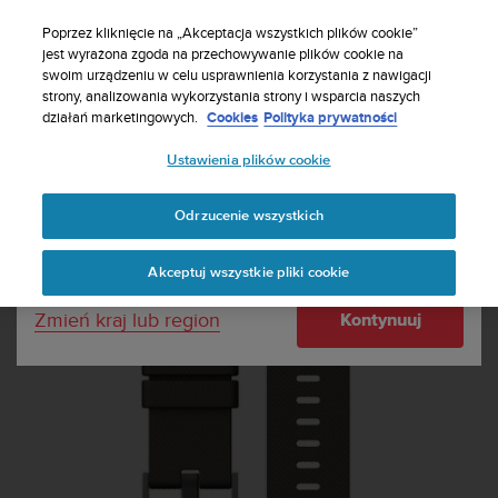
S
Zasubskrybuj nasz biuletyn, aby otrzymać 5%
u
Poprzez kliknięcie na „Akceptacja wszystkich plików cookie”
zniżki
| Darmowe zwroty
u
jest wyrażona zgoda na przechowywanie plików cookie na
Twój kraj lub region:
swoim urządzeniu w celu usprawnienia korzystania z nawigacji
n
strony, analizowania wykorzystania strony i wsparcia naszych
t
działań marketingowych.
Cookies
Polityka prywatności
o
United States
d
Ustawienia plików cookie
o
Home
Paski
Pasek silikonowy Suunto Traverse Graphite
k
Currency: $ (USD)
ł
Odrzucenie wszystkich
a
Shipping only to United States
d
Akceptuj wszystkie pliki cookie
a
w
Zmień kraj lub region
Kontynuuj
s
z
e
l
k
i
c
h