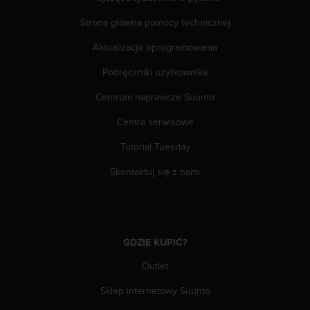
e
l
Strona główna pomocy technicznej
i
n
Aktualizacje oprogramowania
e
s
Podręczniki użytkownika
)
Centrum naprawcze Suunto
,
a
Centra serwisowe
t
a
Tutorial Tuesday
k
ż
Skontaktuj się z nami
e
b
y
o
d
GDZIE KUPIĆ?
p
o
Outlet
w
Sklep internetowy Suunto
i
a