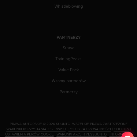
t
Whistleblowing
w
i
e
ń
d
PARTNERZY
o
s
Strava
t
ę
TrainingPeaks
p
u
Value Pack
.
Witamy partnerów
W
p
Partnerzy
r
z
y
p
a
d
.
PRAWA AUTORSKIE © 2026 SUUNTO.
WSZELKIE PRAWA ZASTRZEŻONE.
WARUNKI KORZYSTANIA Z SERWISU
|
POLITYKA PRYWATNOŚCI
|
COOKIES
|
k
USTAWIENIA PLIKÓW COOKIE
|
WARUNKI AKCJI #YESSUUNTO
|
INFORMACJA
u