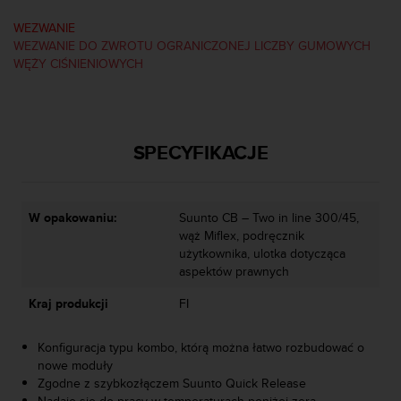
a
z
WEZWANIE
g
WEZWANIE DO ZWROTU OGRANICZONEJ LICZBY GUMOWYCH
o
WĘŻY CIŚNIENIOWYCH
d
n
o
ś
SPECYFIKACJE
ć
n
a
p
W opakowaniu:
Suunto CB – Two in line 300/45,
o
wąż Miflex, podręcznik
z
użytkownika, ulotka dotycząca
i
aspektów prawnych
o
m
Kraj produkcji
FI
i
e
A
Konfiguracja typu kombo, którą można łatwo rozbudować o
A
nowe moduły
z
Zgodne z szybkozłączem Suunto Quick Release
w