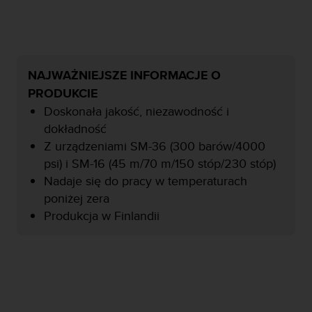
y
n
a
i
n
NAJWAŻNIEJSZE INFORMACJE O
t
PRODUKCIE
e
r
Doskonała jakość, niezawodność i
n
dokładność
e
Z urządzeniami SM-36 (300 barów/4000
t
psi) i SM-16 (45 m/70 m/150 stóp/230 stóp)
o
w
Nadaje się do pracy w temperaturach
a
poniżej zera
o
Produkcja w Finlandii
s
i
ą
g
n
ę
ł