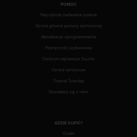
t
POMOC
w
i
Najczęściej zadawane pytania
e
Strona główna pomocy technicznej
ń
d
Aktualizacje oprogramowania
o
s
Podręczniki użytkownika
t
ę
Centrum naprawcze Suunto
p
u
Centra serwisowe
.
Tutorial Tuesday
W
p
Skontaktuj się z nami
r
z
y
p
a
GDZIE KUPIĆ?
d
k
Outlet
u