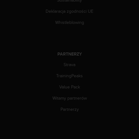
f
o
Deklaracja zgodności UE
r
m
Whistleblowing
a
c
j
i
w
PARTNERZY
t
Strava
e
j
TrainingPeaks
w
i
Value Pack
t
r
Witamy partnerów
y
n
Partnerzy
i
e
i
n