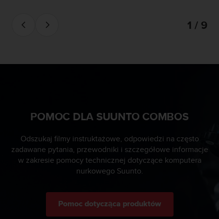
e
l
i
1 / 9
n
e
s
)
,
a
t
a
k
POMOC DLA SUUNTO COMBOS
ż
e
b
Odszukaj filmy instruktażowe, odpowiedzi na często
y
zadawane pytania, przewodniki i szczegółowe informacje
o
w zakresie pomocy technicznej dotyczące komputera
d
nurkowego Suunto.
p
o
w
Pomoc dotycząca produktów
i
a