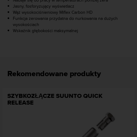
Nadaje się do pracy w temperaturach poniżej zera
y
Jasny, fosforyzujący wyświetlacz
t
Wąż wysokociśnieniowy Miflex Carbon HD
y
Funkcja zerowania przydatna do nurkowania na dużych
c
wysokościach
z
Wskaźnik głębokości maksymalnej
n
y
m
i
W
C
Rekomendowane produkty
A
G
2
.
SZYBKOZŁĄCZE SUUNTO QUICK
0
RELEASE
(
W
e
b
C
o