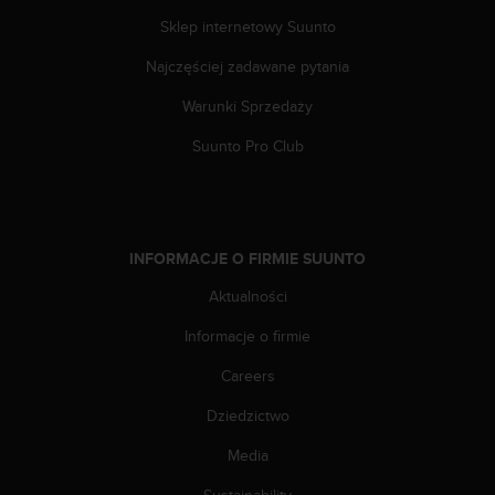
p
Sklep internetowy Suunto
r
o
Najczęściej zadawane pytania
b
Warunki Sprzedaży
l
e
Suunto Pro Club
m
ó
w
z
d
INFORMACJE O FIRMIE SUUNTO
o
s
Aktualności
t
ę
Informacje o firmie
p
e
Careers
m
Dziedzictwo
d
o
Media
i
n
Sustainability