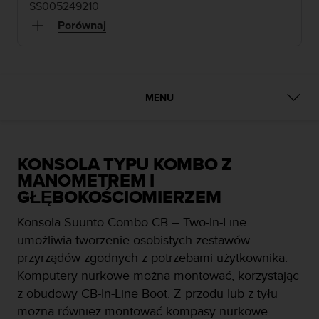
s
SS005249210
t
Porównaj
a
r
a
ń
,
MENU
a
b
y
n
i
KONSOLA TYPU KOMBO Z
n
MANOMETREM I
i
GŁĘBOKOŚCIOMIERZEM
e
j
Konsola Suunto Combo CB – Two-In-Line
s
umożliwia tworzenie osobistych zestawów
z
przyrządów zgodnych z potrzebami użytkownika.
a
w
Komputery nurkowe można montować, korzystając
i
z obudowy CB-In-Line Boot. Z przodu lub z tyłu
t
można również montować kompasy nurkowe.
r