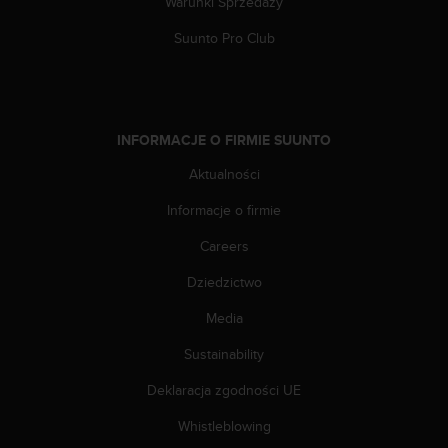
Warunki Sprzedaży
f
o
Suunto Pro Club
r
m
a
c
j
INFORMACJE O FIRMIE SUUNTO
i
w
Aktualności
t
e
Informacje o firmie
j
Careers
w
i
Dziedzictwo
t
r
Media
y
n
Sustainability
i
e
Deklaracja zgodności UE
i
Whistleblowing
n