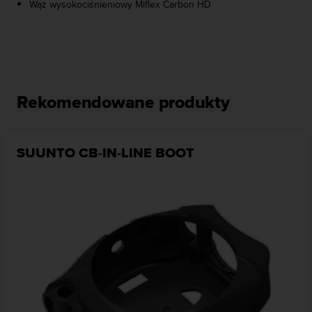
Wąż wysokociśnieniowy Miflex Carbon HD
n
t
e
n
t
A
c
Rekomendowane produkty
c
e
s
s
SUUNTO CB-IN-LINE BOOT
i
b
i
l
i
t
y
G
u
i
d