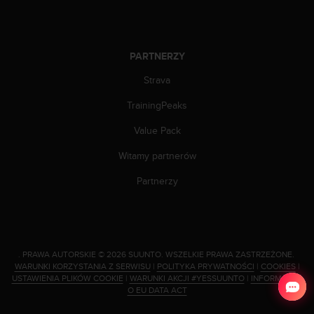
t
e
r
n
PARTNERZY
e
t
Strava
o
w
TrainingPeaks
e
j
Value Pack
p
r
Witamy partnerów
o
Partnerzy
s
i
m
y
o
k
.
PRAWA AUTORSKIE © 2026 SUUNTO.
WSZELKIE PRAWA ZASTRZEŻONE.
WARUNKI KORZYSTANIA Z SERWISU
|
POLITYKA PRYWATNOŚCI
|
COOKIES
|
o
USTAWIENIA PLIKÓW COOKIE
|
WARUNKI AKCJI #YESSUUNTO
|
INFORMACJA
n
O EU DATA ACT
t
a