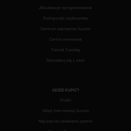
p
Aktualizacje oprogramowania
r
o
Podręczniki użytkownika
b
l
Centrum naprawcze Suunto
e
Centra serwisowe
m
ó
Tutorial Tuesday
w
z
Skontaktuj się z nami
d
o
s
t
ę
GDZIE KUPIĆ?
p
e
Outlet
m
d
Sklep internetowy Suunto
o
Najczęściej zadawane pytania
i
n