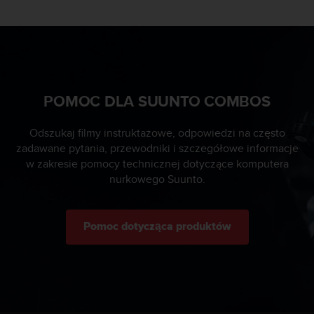
d
a
ł
a
i
n
n
POMOC DLA SUUNTO COMBOS
y
m
Odszukaj filmy instruktażowe, odpowiedzi na często
s
zadawane pytania, przewodniki i szczegółowe informacje
t
w zakresie pomocy technicznej dotyczące komputera
a
n
nurkowego Suunto.
d
a
r
Pomoc dotycząca produktów
d
o
m
u
ł
a