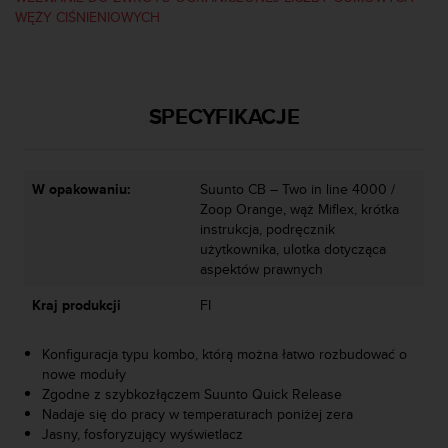
y
WĘŻY CIŚNIENIOWYCH
t
y
c
z
SPECYFIKACJE
n
y
m
i
W opakowaniu:
Suunto CB – Two in line 4000 /
W
Zoop Orange, wąż Miflex, krótka
C
instrukcja, podręcznik
A
użytkownika, ulotka dotycząca
G
aspektów prawnych
2
.
Kraj produkcji
FI
0
(
Konfiguracja typu kombo, którą można łatwo rozbudować o
W
nowe moduły
e
Zgodne z szybkozłączem Suunto Quick Release
b
Nadaje się do pracy w temperaturach poniżej zera
C
Jasny, fosforyzujący wyświetlacz
o