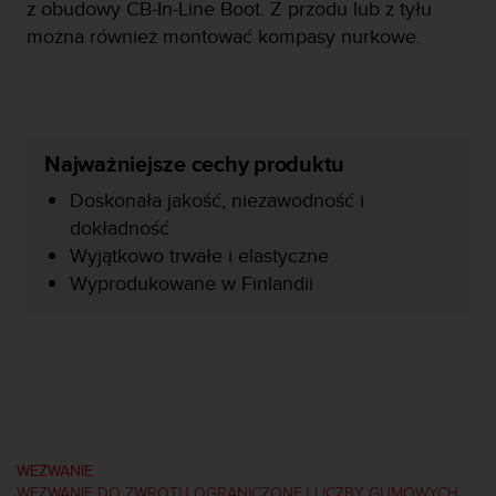
a
z obudowy CB-In-Line Boot. Z przodu lub z tyłu
z
można również montować kompasy nurkowe.
g
o
d
n
o
Najważniejsze cechy produktu
ś
ć
Doskonała jakość, niezawodność i
n
dokładność
a
p
Wyjątkowo trwałe i elastyczne
o
Wyprodukowane w Finlandii
z
i
o
m
i
e
A
A
z
WEZWANIE
w
WEZWANIE DO ZWROTU OGRANICZONEJ LICZBY GUMOWYCH