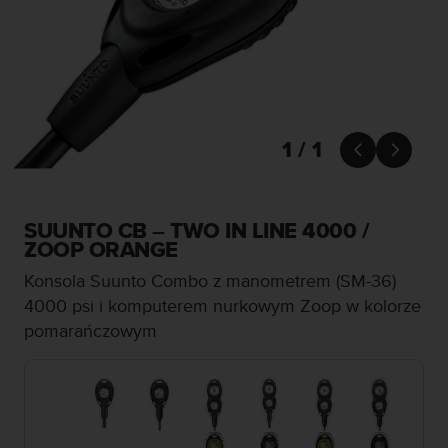
s
t
a
r
a
ń
,
a
1 / 1


b
y
n
i
SUUNTO CB – TWO IN LINE 4000 /
n
ZOOP ORANGE
i
Konsola Suunto Combo z manometrem (SM-36)
e
j
4000 psi i komputerem nurkowym Zoop w kolorze
s
pomarańczowym
z
a
w
i
t
r