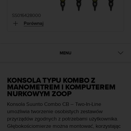
y
n
SS016428000
a
i
Porównaj
n
t
e
r
n
MENU
e
t
o
w
KONSOLA TYPU KOMBO Z
a
o
MANOMETREM I KOMPUTEREM
s
NURKOWYM ZOOP
i
ą
Konsola Suunto Combo CB – Two-In-Line
g
umożliwia tworzenie osobistych zestawów
n
przyrządów zgodnych z potrzebami użytkownika.
ę
Głębokościomierze można montować, korzystając
ł