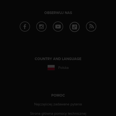
t
w
i
OBSERWUJ NAS
e
ń
d
o
s
t
ę
p
u
COUNTRY AND LANGUAGE
.
Polska
W
p
r
z
y
p
POMOC
a
Najczęściej zadawane pytania
d
k
Strona główna pomocy technicznej
u