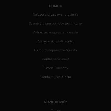
k
POMOC
t
z
Najczęściej zadawane pytania
d
z
Strona główna pomocy technicznej
i
Aktualizacje oprogramowania
a
ł
Podręczniki użytkownika
e
m
Centrum naprawcze Suunto
o
b
Centra serwisowe
s
ł
Tutorial Tuesday
u
Skontaktuj się z nami
g
i
k
l
i
GDZIE KUPIĆ?
e
n
Outlet