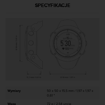
SPECYFIKACJE
y
t
y
c
z
n
y
m
i
W
C
A
G
2
.
0
(
W
e
Wymiary
50 x 50 x 15,5 mm / 1,97 x 1,97 x
b
0,61 "
C
o
Waga
72 g / 2,54 uncje