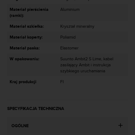
n
t
Materiał pierścienia
Aluminium
e
(ramki):
n
Materiał szkiełka:
Kryształ mineralny
t
A
Materiał koperty:
Poliamid
c
c
Materiał paska:
Elastomer
e
s
W opakowaniu:
Suunto Ambit2 S Lime, kabel
s
zasilający Ambit i instrukcja
i
szybkiego uruchamiania
b
i
Kraj produkcji
FI
l
i
t
y
SPECYFIKACJA TECHNICZNA
G
u
i
OGÓLNE
d