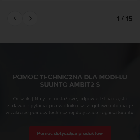
f
o
r
1 / 15
m
a
c
j
i
w
t
e
j
POMOC TECHNICZNA DLA MODELU
w
SUUNTO AMBIT2 S
i
t
r
Odszukaj filmy instruktażowe, odpowiedzi na często
y
zadawane pytania, przewodniki i szczegółowe informacje
n
w zakresie pomocy technicznej dotyczące zegarka Suunto.
i
e
i
Pomoc dotycząca produktów
n