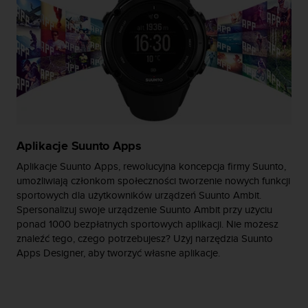
a
z
g
o
d
n
o
ś
ć
n
a
Aplikacje Suunto Apps
p
Aplikacje Suunto Apps, rewolucyjna koncepcja firmy Suunto,
o
umożliwiają członkom społeczności tworzenie nowych funkcji
z
sportowych dla użytkowników urządzeń Suunto Ambit.
i
Spersonalizuj swoje urządzenie Suunto Ambit przy użyciu
o
ponad 1000 bezpłatnych sportowych aplikacji. Nie możesz
m
i
znaleźć tego, czego potrzebujesz? Użyj narzędzia Suunto
e
Apps Designer, aby tworzyć własne aplikacje.
A
A
z
w