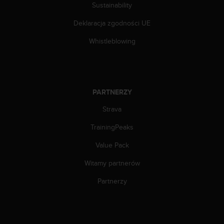
Sustainability
A
+
Deklaracja zgodności UE
1
8
Whistleblowing
5
5
2
5
8
PARTNERZY
0
9
Strava
0
TrainingPeaks
0
(
Value Pack
l
i
Witamy partnerów
n
i
Partnerzy
a
b
e
z