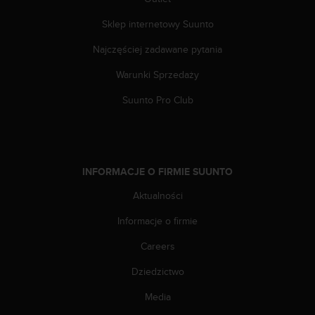
t
a
Sklep internetowy Suunto
p
o
Najczęściej zadawane pytania
d
n
Warunki Sprzedaży
u
Suunto Pro Club
m
e
r
e
m
INFORMACJE O FIRMIE SUUNTO
t
e
Aktualności
l
e
Informacje o firmie
f
o
Careers
n
u
Dziedzictwo
w
Media
U
S