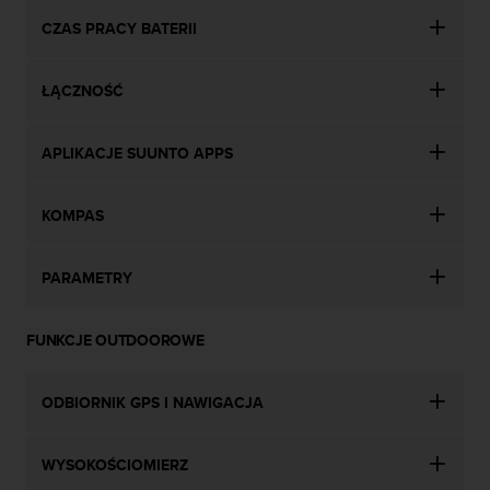
e
l
CZAS PRACY BATERII
i
n
e
ŁĄCZNOŚĆ
s
)
APLIKACJE SUUNTO APPS
,
a
t
KOMPAS
a
k
ż
PARAMETRY
e
b
y
FUNKCJE OUTDOOROWE
o
d
p
ODBIORNIK GPS I NAWIGACJA
o
w
i
WYSOKOŚCIOMIERZ
a