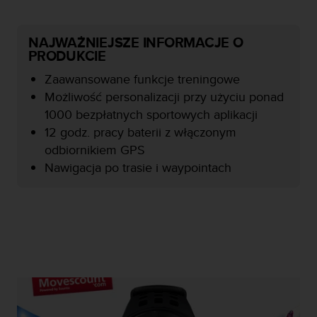
y
n
a
NAJWAŻNIEJSZE INFORMACJE O
i
PRODUKCIE
n
Zaawansowane funkcje treningowe
t
e
Możliwość personalizacji przy użyciu ponad
r
1000 bezpłatnych sportowych aplikacji
n
12 godz. pracy baterii z włączonym
e
odbiornikiem GPS
t
o
Nawigacja po trasie i waypointach
w
a
o
s
i
ą
g
n
ę
ł