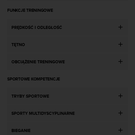
d
a
FUNKCJE TRENINGOWE
ł
a
PRĘDKOŚĆ I ODLEGŁOŚĆ
i
n
n
TĘTNO
y
m
s
OBCIĄŻENIE TRENINGOWE
t
a
n
SPORTOWE KOMPETENCJE
d
a
r
TRYBY SPORTOWE
d
o
m
SPORTY MULTIDYSCYPLINARNE
u
ł
BIEGANIE
a