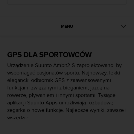
s
t
a
r
a
MENU
ń
,
a
b
GPS DLA SPORTOWCÓW
y
n
Urządzenie Suunto Ambit2 S zaprojektowano, by
i
wspomagać pasjonatów sportu. Najnowszy, lekki i
n
i
elegancki odbiornik GPS z zaawansowanymi
e
funkcjami związanymi z bieganiem, jazdą na
j
rowerze, pływaniem i innymi sportami. Tysiące
s
aplikacji Suunto Apps umożliwiają rozbudowę
z
a
zegarka o nowe funkcje. Najlepsze wyniki, zawsze i
w
wszędzie.
i
t
r