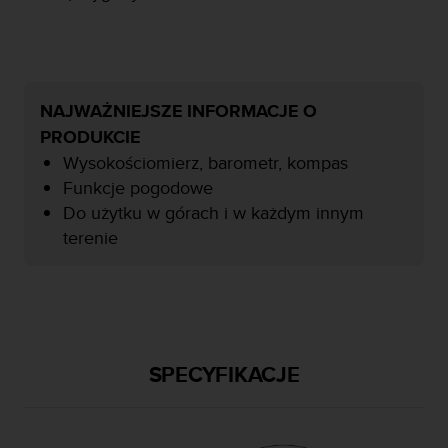
y
n
a
i
n
NAJWAŻNIEJSZE INFORMACJE O
t
e
PRODUKCIE
r
Wysokościomierz, barometr, kompas
n
Funkcje pogodowe
e
Do użytku w górach i w każdym innym
t
o
terenie
w
a
o
s
i
ą
SPECYFIKACJE
g
n
ę
ł