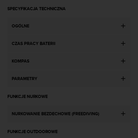
n
SPECYFIKACJA TECHNICZNA
t
e
n
OGÓLNE
t
A
c
CZAS PRACY BATERII
c
e
s
KOMPAS
s
i
b
PARAMETRY
i
l
i
FUNKCJE NURKOWE
t
y
G
NURKOWANIE BEZDECHOWE (FREEDIVING)
u
i
FUNKCJE OUTDOOROWE
d