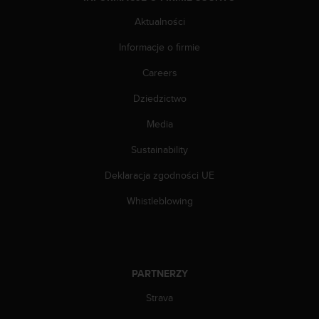
t
a
Aktualności
p
o
Informacje o firmie
d
Careers
n
u
Dziedzictwo
m
e
Media
r
e
Sustainability
m
t
Deklaracja zgodności UE
e
Whistleblowing
l
e
f
o
n
PARTNERZY
u
w
Strava
U
S