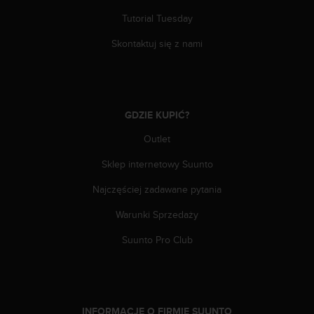
k
Tutorial Tuesday
t
z
Skontaktuj się z nami
d
z
i
a
ł
GDZIE KUPIĆ?
e
m
Outlet
o
b
Sklep internetowy Suunto
s
Najczęściej zadawane pytania
ł
u
Warunki Sprzedaży
g
i
Suunto Pro Club
k
l
i
e
n
INFORMACJE O FIRMIE SUUNTO