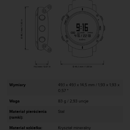
a
z
g
o
d
n
o
ś
ć
n
a
p
o
z
i
Wymiary
49,1 x 49,1 x 14,5 mm / 1,93 x 1,93 x
o
0,57 "
m
i
Waga
83 g / 2,93 uncje
e
Materiał pierścienia
Stal
A
(ramki):
A
z
Materiał szkiełka:
Kryształ mineralny
w