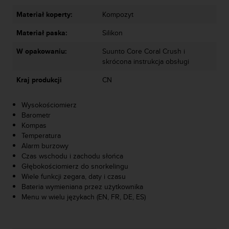
y
Materiał koperty:
Kompozyt
t
y
Materiał paska:
Silikon
c
z
W opakowaniu:
Suunto Core Coral Crush i
n
skrócona instrukcja obsługi
y
Kraj produkcji
CN
m
i
W
Wysokościomierz
C
Barometr
A
Kompas
G
Temperatura
2
Alarm burzowy
.
Czas wschodu i zachodu słońca
0
Głębokościomierz do snorkelingu
(
Wiele funkcji zegara, daty i czasu
W
Bateria wymieniana przez użytkownika
e
Menu w wielu językach (EN, FR, DE, ES)
b
C
o