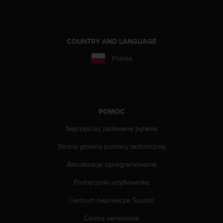
t
e
r
n
e
COUNTRY AND LANGUAGE
t
Polska
o
w
e
j
p
r
POMOC
o
Najczęściej zadawane pytania
s
i
Strona główna pomocy technicznej
m
y
Aktualizacje oprogramowania
o
k
Podręczniki użytkownika
o
n
Centrum naprawcze Suunto
t
Centra serwisowe
a