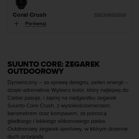
s
t
a
Coral Crush
SS020692000
r
Porównaj
a
ń
,
a
b
y
n
SUUNTO CORE: ZEGAREK
i
OUTDOOROWY
n
i
Dynamiczny – za sprawą designu, pełen energii –
e
dzięki adrenalinie Wybierz kolor, który najlepiej do
j
Ciebie pasuje, i zapnij na nadgarstku zegarek
s
Suunto Core Crush, z wysokościomierzem,
z
a
barometrem oraz kompasem, za pomocą
w
gładkiego i lekkiego silikonowego paska.
i
Outdoorowy zegarek sportowy, w którym drzemie
t
duch przygody.
r