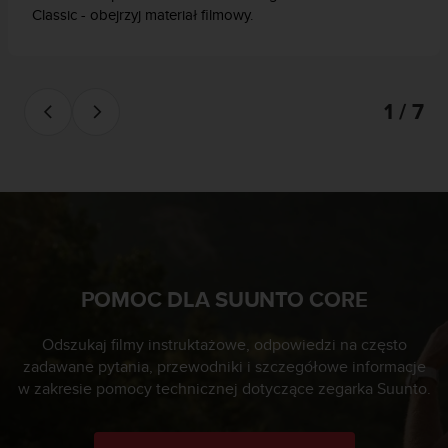
Classic - obejrzyj materiał filmowy.
p
r
o
b
l
1 / 7
e
m
ó
w
z
d
o
s
t
POMOC DLA SUUNTO CORE
ę
p
e
Odszukaj filmy instruktażowe, odpowiedzi na często
m
zadawane pytania, przewodniki i szczegółowe informacje
d
w zakresie pomocy technicznej dotyczące zegarka Suunto.
o
i
n