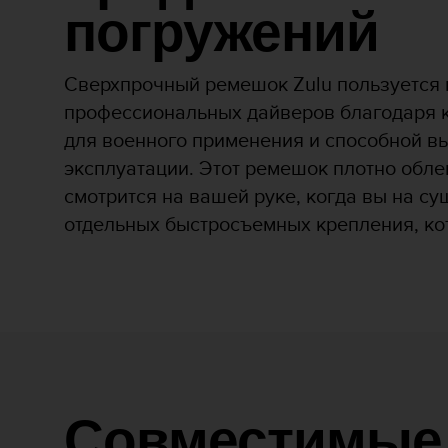
Р
погружений
у
к
о
Сверхпрочный ремешок Zulu пользуется
в
о
профессиональных дайверов благодаря к
д
для военного применения и способной в
с
эксплуатации. Этот ремешок плотно обле
т
в
смотрится на вашей руке, когда вы на су
е
отдельных быстросъемных крепления, ко
п
о
о
б
е
с
п
е
ч
е
Совместимые
н
и