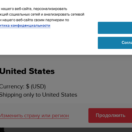
IP TO 75+ DESTINATIONS OVER THE WORLD:
CLICK HERE TO SELECT
 нашего веб-сайта, персонализировать
кций социальных сетей и анализировать сетевой
 нашего веб-сайта своим партнерам по
итика конфиденциальности
Согл
Ваша страна или регион:
to Dive 2 — ширина 24 мм, тип Zulu, черный, черная застежка, размер 
United States
Currency: $ (USD)
Shipping only to United States
Изменить страну или регион
Продолжить