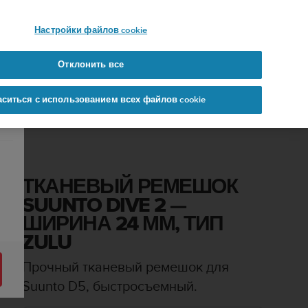
 YOURS
Настройки файлов cookie
Отклонить все
аситься с использованием всех файлов cookie
L
ТКАНЕВЫЙ РЕМЕШОК
SUUNTO DIVE 2 —
ШИРИНА 24 ММ, ТИП
ZULU
Прочный тканевый ремешок для
Suunto D5, быстросъемный.