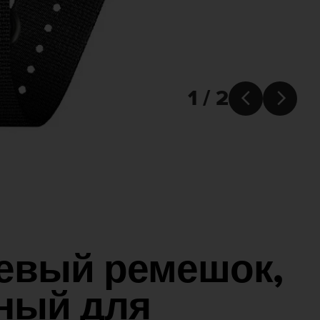
1 / 2


евый ремешок,
ный для