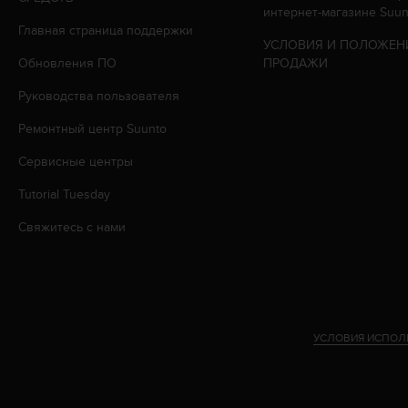
интернет-магазине Suun
р
Главная страница поддержки
у
УСЛОВИЯ И ПОЛОЖЕН
г
Обновления ПО
ПРОДАЖИ
и
х
Руководства пользователя
с
т
Ремонтный центр Suunto
а
н
Сервисные центры
д
Tutorial Tuesday
а
р
Свяжитесь с нами
т
о
в
д
о
с
УСЛОВИЯ ИСПОЛ
т
у
п
н