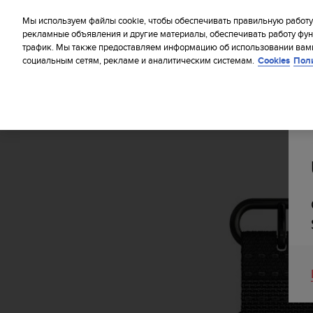
S
WE SH
u
Мы используем файлы cookie, чтобы обеспечивать правильную работу
u
рекламные объявления и другие материалы, обеспечивать работу фун
трафик. Мы также предоставляем информацию об использовании вами
n
социальным сетям, рекламе и аналитическим системам.
Cookies
Пол
t
o
п
р
и
Главная
Ремешки для дайвинга
Тканевый ремешок Suun
л
а
г
а
е
т
в
с
е
у
с
и
л