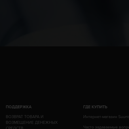
т
в
е
т
с
т
в
о
в
а
л
т
р
е
б
о
в
а
н
ПОДДЕРЖКА
ГДЕ КУПИТЬ
и
я
ВОЗВРАТ ТОВАРА И
Интернет-магазин Suunt
м
ВОЗМЕЩЕНИЕ ДЕНЕЖНЫХ
Часто задаваемые вопр
д
СРЕДСТВ