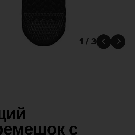
1 / 3


щий
ремешок с