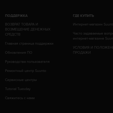
р
у
г
ПОДДЕРЖКА
ГДЕ КУПИТЬ
и
х
ВОЗВРАТ ТОВАРА И
Интернет-магазин Suunt
с
ВОЗМЕЩЕНИЕ ДЕНЕЖНЫХ
Часто задаваемые вопр
т
СРЕДСТВ
интернет-магазине Suun
а
Главная страница поддержки
н
УСЛОВИЯ И ПОЛОЖЕН
д
Обновления ПО
ПРОДАЖИ
а
р
Руководства пользователя
т
о
Ремонтный центр Suunto
в
д
Сервисные центры
о
Tutorial Tuesday
с
т
Свяжитесь с нами
у
п
н