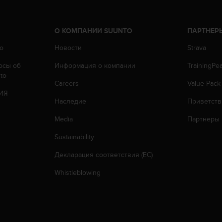
О КОМПАНИИ SUUNTO
ПАРТНЕР
o
Новости
Strava
осы oб
Информация о компании
TrainingPe
to
Careers
Value Pack
ИЯ
Наследие
Приветств
Media
Партнеры
Sustainability
Декларация соответствия (ЕС)
Whistleblowing