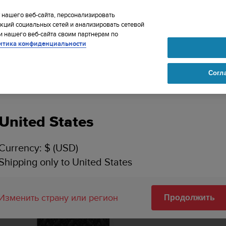
IP TO 75+ DESTINATIONS OVER THE WORLD:
CLICK HERE TO SELECT
 нашего веб-сайта, персонализировать
кций социальных сетей и анализировать сетевой
 нашего веб-сайта своим партнерам по
итика конфиденциальности
Согл
Ваша страна или регион:
c 5 с плетением, ширина 20 мм, черный ремешок с черной пряжкой, раз
United States
Currency: $ (USD)
Shipping only to United States
Изменить страну или регион
Продолжить