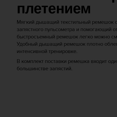
Р
плетением
у
к
о
Мягкий дышащий текстильный ремешок с
в
о
запястного пульсометра и помогающий от
д
быстросъемный ремешок легко можно сме
с
Удобный дышащий ремешок плотно облега
т
в
интенсивной тренировке.
е
п
В комплект поставки ремешка входит од
о
большинстве запястий.
о
б
е
с
п
е
ч
е
н
и