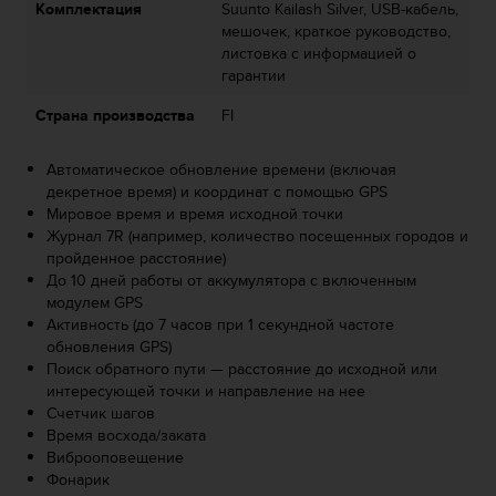
Комплектация
Suunto Kailash Silver, USB-кабель,
т
мешочек, краткое руководство,
а
листовка с информацией о
(
гарантии
W
C
Страна производства
FI
A
G
)
Автоматическое обновление времени (включая
в
декретное время) и координат с помощью GPS
е
Мировое время и время исходной точки
р
Журнал 7R (например, количество посещенных городов и
с
пройденное расстояние)
и
До 10 дней работы от аккумулятора с включенным
и
модулем GPS
2
Активность (до 7 часов при 1 секундной частоте
.
обновления GPS)
0
Поиск обратного пути — расстояние до исходной или
,
интересующей точки и направление на нее
и
Счетчик шагов
с
Время восхода/заката
о
Виброоповещение
о
Фонарик