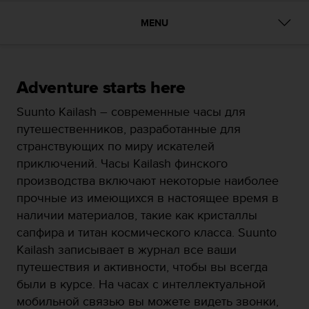
и
я
MENU
,
ч
т
о
б
Adventure starts here
ы
Suunto Kailash – современные часы для
э
т
путешественников, разработанные для
о
странствующих по миру искателей
т
приключений. Часы Kailash финского
с
производства включают некоторые наиболее
а
й
прочные из имеющихся в настоящее время в
т
наличии материалов, такие как кристаллы
д
сапфира и титан космического класса. Suunto
о
Kailash записывает в журнал все ваши
с
т
путешествия и активности, чтобы вы всегда
и
были в курсе. На часах с интеллектуальной
г
мобильной связью вы можете видеть звонки,
у