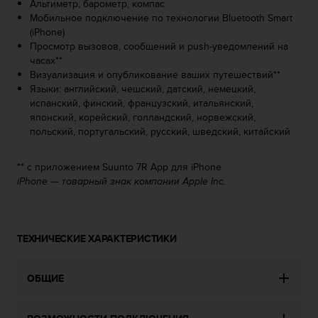
т
Альтиметр, барометр, компас
в
Мобильное подключение по технологии Bluetooth Smart
е
(iPhone)
т
Просмотр вызовов, сообщений и push-уведомлений на
с
часах**
т
Визуализация и опубликование ваших путешествий**
в
Языки: английский, чешский, датский, немецкий,
о
испанский, финский, французский, итальянский,
в
японский, корейский, голландский, норвежский,
а
польский, португальский, русский, шведский, китайский
л
т
** с приложением Suunto 7R App для iPhone
р
iPhone — товарный знак компании Apple Inc.
е
б
о
в
ТЕХНИЧЕСКИЕ ХАРАКТЕРИСТИКИ
а
н
и
ОБЩИЕ
я
м
д