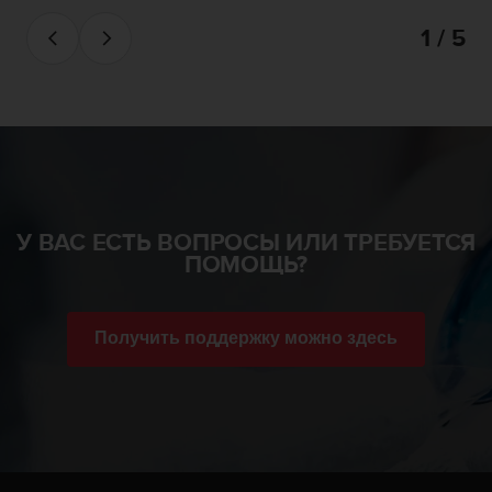
е
с
1 / 5
ь
в
с
л
у
ж
б
у
п
У ВАС ЕСТЬ ВОПРОСЫ ИЛИ ТРЕБУЕТСЯ
о
ПОМОЩЬ?
д
д
е
р
Получить поддержку можно здесь
ж
к
и
к
л
и
е