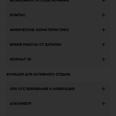
ВОЗМОЖНОСТИ ПОДКЛЮЧЕНИЯ
р
у
г
КОМПАС
и
х
с
ФИЗИЧЕСКИЕ ХАРАКТЕРИСТИКИ
т
а
ВРЕМЯ РАБОТЫ ОТ БАТАРЕИ
н
д
а
ЖУРНАЛ 7R
р
т
о
ФУНКЦИИ ДЛЯ АКТИВНОГО ОТДЫХА
в
д
о
GPS ОТСЛЕЖИВАНИЕ И НАВИГАЦИЯ
с
т
у
АЛЬТИМЕТР
п
н