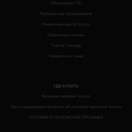
0
Обновления ПО
9
0
Руководства пользователя
0
Ремонтный центр Suunto
(
з
Сервисные центры
в
о
Tutorial Tuesday
н
о
Свяжитесь с нами
к
б
е
с
п
ГДЕ КУПИТЬ
л
а
Интернет-магазин Suunto
т
Часто задаваемые вопросы oб интернет-магазине Suunto
н
ы
УСЛОВИЯ И ПОЛОЖЕНИЯ ПРОДАЖИ
й
)
.