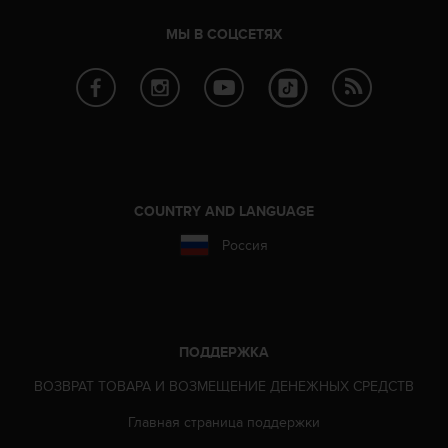
н
т
МЫ В СОЦСЕТЯХ
о
в
в
С
Ш
А
п
о
COUNTRY AND LANGUAGE
т
е
Россия
л
.
+
1
8
ПОДДЕРЖКА
5
5
ВОЗВРАТ ТОВАРА И ВОЗМЕЩЕНИЕ ДЕНЕЖНЫХ СРЕДСТВ
2
5
Главная страница поддержки
8