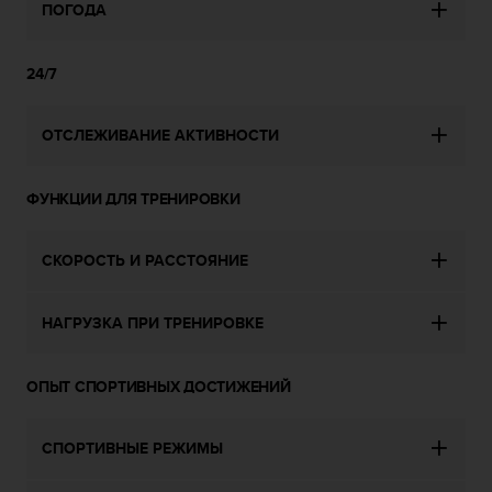
о
ПОГОДА
с
т
и
24/7
.
Е
ОТСЛЕЖИВАНИЕ АКТИВНОСТИ
с
л
и
ФУНКЦИИ ДЛЯ ТРЕНИРОВКИ
у
в
а
СКОРОСТЬ И РАССТОЯНИЕ
с
в
о
НАГРУЗКА ПРИ ТРЕНИРОВКЕ
з
н
и
ОПЫТ СПОРТИВНЫХ ДОСТИЖЕНИЙ
к
л
и
СПОРТИВНЫЕ РЕЖИМЫ
к
а