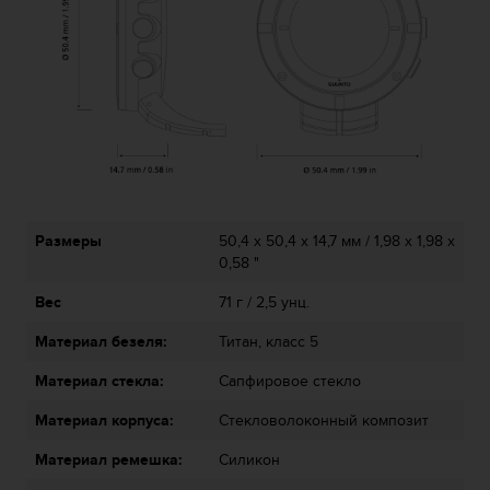
ю
д
о
с
т
у
п
н
о
с
т
Размеры
50,4 x 50,4 x 14,7 мм / 1,98 x 1,98 x
и
0,58 "
в
Вес
71 г / 2,5 унц.
е
б
Материал безеля:
Титан, класс 5
-
к
Материал стекла:
Сапфировое стекло
о
н
Материал корпуса:
Стекловолоконный композит
т
е
Материал ремешка:
Силикон
н