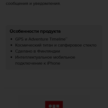
сообщения и уведомления.
р
о
в
н
я
A
Особенности продукта
A
,
GPS и Adventure Timeline™
о
Космический титан и сапфировое стекло
п
Сделано в Финляндии
р
е
Интеллектуальное мобильное
д
подключение к iPhone
е
л
е
н
н
о
г
о
в