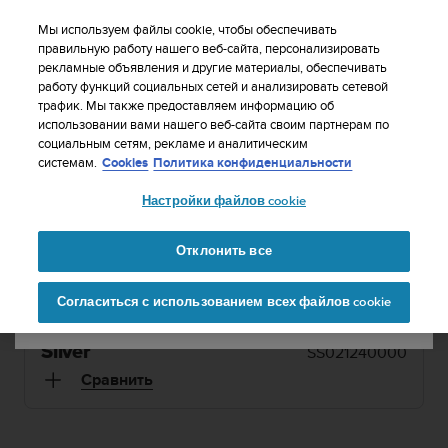
S
WE SHIP TO 75+ DESTINATIONS OVER THE
u
Мы используем файлы cookie, чтобы обеспечивать
WORLD:
CLICK HERE TO SELECT YOURS
u
правильную работу нашего веб-сайта, персонализировать
Ваша страна или регион:
рекламные объявления и другие материалы, обеспечивать
n
работу функций социальных сетей и анализировать сетевой
t
трафик. Мы также предоставляем информацию об
o
использовании вами нашего веб-сайта своим партнерам по
1 / 14
United States
п


социальным сетям, рекламе и аналитическим
р
Главная
Suunto Kailash Silver
системам.
Cookies
Политика конфиденциальности
и
Currency: $ (USD)
л
Настройки файлов cookie
SUUNTO KAILASH
а
Shipping only to United States
г
Часы для путешественников с автоматическим
а
Отклонить все
обновлением времени и данных о
е
Изменить страну или
Продолжит
т
местонахождении. Сделано в Финляндии.
Согласиться с использованием всех файлов cookie
регион
ь
в
с
е
Silver
SS021240000
у
Сравнить
с
и
л