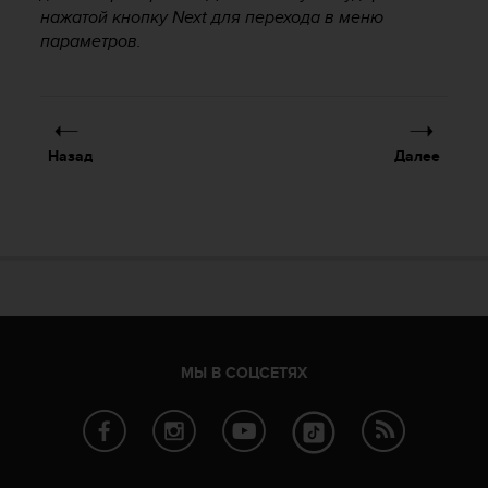
Р
нажатой кнопку
Next
для перехода в меню
у
параметров.
к
о
в
о
д
Назад
Далее
с
т
в
е
п
о
о
б
е
с
МЫ В СОЦСЕТЯХ
п
е
ч
е
н
и