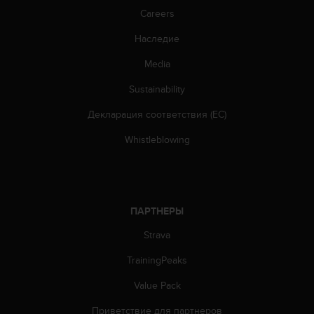
т
Careers
в
е
Наследие
т
с
Media
т
в
Sustainability
о
в
Декларация соответствия (ЕС)
а
Whistleblowing
л
т
р
е
б
ПАРТНЕРЫ
о
в
Strava
а
н
TrainingPeaks
и
я
Value Pack
м
д
Приветствие для партнеров