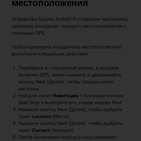
и
местоположения
я
,
Устройство
Suunto Ambit2 R
позволяет выполнять
ч
проверку координат текущего местоположения с
т
о
помощью GPS.
б
ы
Чтобы проверить координаты местоположения,
э
выполните следующие действия:
т
о
Перейдите в спортивный режим, в котором
т
включен GPS, затем нажмите и удерживайте
с
кнопку
Next
(Далее), чтобы открыть меню
а
настроек.
й
т
Найдите пункт
Навигация
с помощью кнопки
д
Start Stop
и выберите его, нажав кнопку
Next
.
о
Нажмите кнопку
Next
(Далее), чтобы выбрать
с
пункт
Location
(Место).
т
Нажмите кнопку
Next
(Далее), чтобы выбрать
и
пункт
Current
(Текущие).
г
После включения компаса часы начинают
у