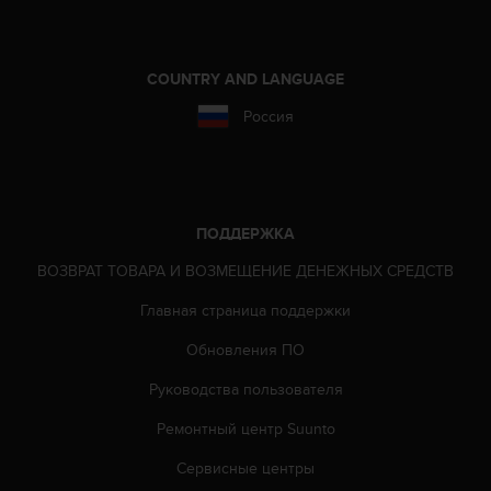
ю
д
о
COUNTRY AND LANGUAGE
с
т
Россия
у
п
н
о
с
ПОДДЕРЖКА
т
и
ВОЗВРАТ ТОВАРА И ВОЗМЕЩЕНИЕ ДЕНЕЖНЫХ СРЕДСТВ
в
е
Главная страница поддержки
б
-
Обновления ПО
к
Руководства пользователя
о
н
Ремонтный центр Suunto
т
е
Сервисные центры
н