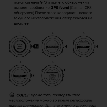
поиск сигнала GPS и при его обнаружении
р
выводят сообщение
GPS found
(Сигнал GPS
о
обнаружен) После этого координаты вашего
в
н
текущего местоположения отображаются на
я
дисплее.
A
A
,
о
п
р
е
д
е
л
е
н
н
о
г
Кроме того, проверять свое
СОВЕТ:
о
местоположение можно во время регистрации
в
данных тренировки. Для этого нужно удерживать