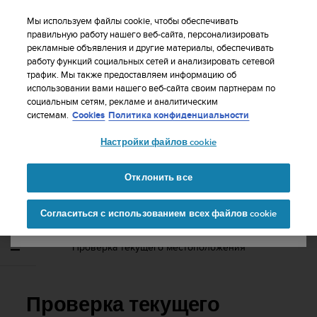
S
WE SHIP TO 75+ DESTINATIONS OVER THE
u
Мы используем файлы cookie, чтобы обеспечивать
WORLD:
CLICK HERE TO SELECT YOURS
u
правильную работу нашего веб-сайта, персонализировать
Ваша страна или регион:
рекламные объявления и другие материалы, обеспечивать
n
работу функций социальных сетей и анализировать сетевой
t
трафик. Мы также предоставляем информацию об
o
использовании вами нашего веб-сайта своим партнерам по
United States
п
социальным сетям, рекламе и аналитическим
р
Главная
Поддержка
Suunto Ambit2 R
Руководство
системам.
Cookies
Политика конфиденциальности
и
пользователя - 2.0
Currency: $ (USD)
л
Настройки файлов cookie
а
Shipping only to United States
г
SUUNTO AMBIT2 R РУКОВОДСТВО
а
Отклонить все
ПОЛЬЗОВАТЕЛЯ - 2.0
е
Изменить страну или
Продолжит
т
Согласиться с использованием всех файлов cookie
регион
ь
в
с
Проверка текущего местоположения
е
у
с
и
Проверка текущего
л