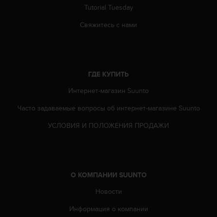
т
Tutorial Tuesday
а
(
Свяжитесь с нами
W
C
A
G
)
ГДЕ КУПИТЬ
в
Интернет-магазин Suunto
е
р
Часто задаваемые вопросы oб интернет-магазине Suunto
с
и
УСЛОВИЯ И ПОЛОЖЕНИЯ ПРОДАЖИ
и
2
.
0
,
О КОМПАНИИ SUUNTO
и
с
Новости
о
о
Информация о компании