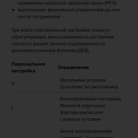
названием «открытое овальное окно» (PFO)
р
выполнение физических упражнений до или
о
после погружения
в
н
я
Три этапа персональной настройки помогут
A
отрегулировать консервативность алгоритма
A
согласно вашей личной подверженности
,
декомпрессионной болезни (ДКБ).
о
п
Персональная
р
Определение
настройка
е
д
Идеальные условия
0
е
(значение по умолчанию)
л
е
Консервативная настройка.
н
Имеются отдельные
1
н
факторы риска или
о
сложные условия.
г
о
Более консервативная
в
настройка. Существуют