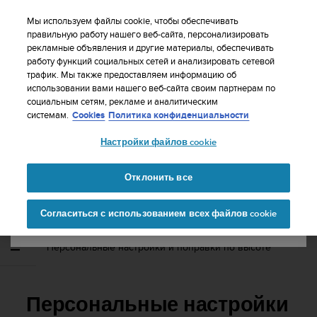
S
WE SHIP TO 75+ DESTINATIONS OVER THE
u
Мы используем файлы cookie, чтобы обеспечивать
WORLD:
CLICK HERE TO SELECT YOURS
u
правильную работу нашего веб-сайта, персонализировать
Ваша страна или регион:
рекламные объявления и другие материалы, обеспечивать
n
работу функций социальных сетей и анализировать сетевой
t
трафик. Мы также предоставляем информацию об
o
использовании вами нашего веб-сайта своим партнерам по
United States
п
социальным сетям, рекламе и аналитическим
р
Главная
Поддержка
Suunto D4i
Руководство пользователя
системам.
Cookies
Политика конфиденциальности
и
-
Currency: $ (USD)
л
Настройки файлов cookie
а
Shipping only to United States
г
SUUNTO D4I РУКОВОДСТВО
а
Отклонить все
ПОЛЬЗОВАТЕЛЯ -
е
Изменить страну или
Продолжит
т
Согласиться с использованием всех файлов cookie
регион
ь
в
с
Персональные настройки и поправки по высоте
е
у
с
и
Персональные настройки
л