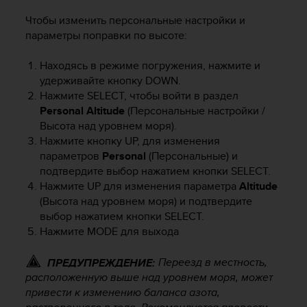
ю
Чтобы изменить персональные настройки и
д
параметры поправки по высоте:
о
с
Находясь в режиме погружения, нажмите и
т
удерживайте кнопку
DOWN
.
у
п
Нажмите
SELECT
, чтобы войти в раздел
н
Personal Altitude
(Персональные настройки /
о
Высота над уровнем моря).
с
Нажмите кнопку
UP
, для изменения
т
параметров
Personal
(Персональные) и
и
подтвердите выбор нажатием кнопки
SELECT
.
в
Нажмите
UP
для изменения параметра
Altitude
е
(Высота над уровнем моря) и подтвердите
б
выбор нажатием кнопки
SELECT
.
-
Нажмите
MODE
для выхода
к
о
н
Переезд в местность,
ПРЕДУПРЕЖДЕНИЕ:
т
расположенную выше над уровнем моря, может
е
привести к изменению баланса азота,
н