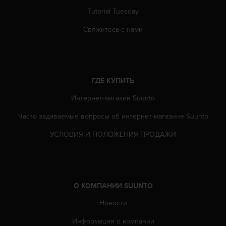
р
Tutorial Tuesday
у
г
Свяжитесь с нами
и
х
с
т
а
ГДЕ КУПИТЬ
н
д
Интернет-магазин Suunto
а
Часто задаваемые вопросы oб интернет-магазине Suunto
р
т
УСЛОВИЯ И ПОЛОЖЕНИЯ ПРОДАЖИ
о
в
д
о
с
О КОМПАНИИ SUUNTO
т
у
Новости
п
н
Информация о компании