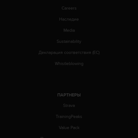
о
с
Careers
т
Наследие
и
.
Media
Е
с
Sustainability
л
и
Декларация соответствия (ЕС)
у
в
Whistleblowing
а
с
в
о
з
ПАРТНЕРЫ
н
Strava
и
к
TrainingPeaks
л
и
Value Pack
к
а