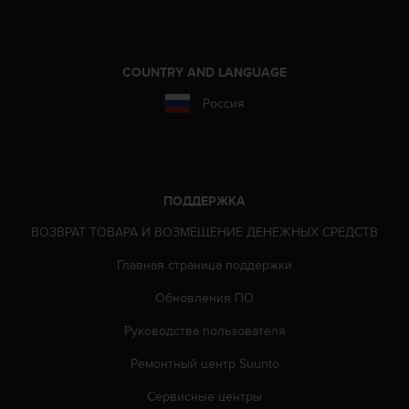
т
в
е
т
COUNTRY AND LANGUAGE
с
т
Россия
в
о
в
а
л
ПОДДЕРЖКА
т
р
ВОЗВРАТ ТОВАРА И ВОЗМЕЩЕНИЕ ДЕНЕЖНЫХ СРЕДСТВ
е
б
Главная страница поддержки
о
в
Обновления ПО
а
н
Руководства пользователя
и
Ремонтный центр Suunto
я
м
Сервисные центры
д