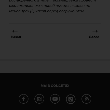
растворенного в теле. Рекомендуется провести
т
акклиматизацию к новой высоте, выждав не
а
менее трех (3) часов перед погружением.
(
W
C
A
G
)
Назад
Далее
в
е
р
с
и
и
2
.
0
,
МЫ В СОЦСЕТЯХ
и
с
о
о