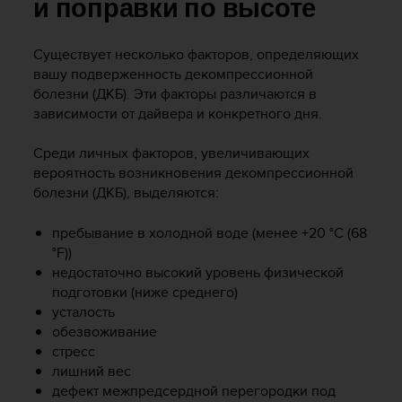
и
и поправки по высоте
я
,
Существует несколько факторов, определяющих
ч
вашу подверженность декомпрессионной
т
о
болезни (ДКБ). Эти факторы различаются в
б
зависимости от дайвера и конкретного дня.
ы
э
Среди личных факторов, увеличивающих
т
вероятность возникновения декомпрессионной
о
болезни (ДКБ), выделяются:
т
с
пребывание в холодной воде (менее +20 °C (68
а
°F))
й
т
недостаточно высокий уровень физической
д
подготовки (ниже среднего)
о
усталость
с
обезвоживание
т
стресс
и
лишний вес
г
дефект межпредсердной перегородки под
у