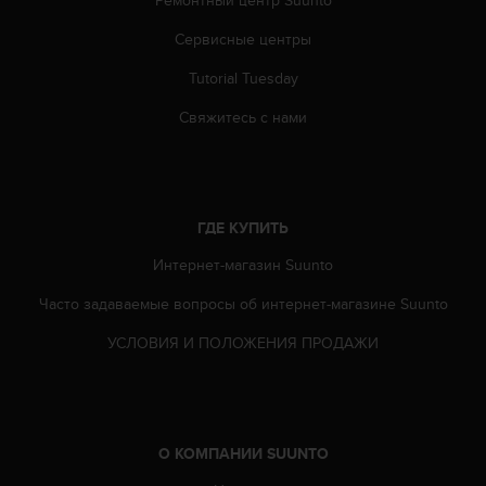
ю
Сервисные центры
д
о
Tutorial Tuesday
с
т
Свяжитесь с нами
у
п
н
о
с
ГДЕ КУПИТЬ
т
и
Интернет-магазин Suunto
в
е
Часто задаваемые вопросы oб интернет-магазине Suunto
б
УСЛОВИЯ И ПОЛОЖЕНИЯ ПРОДАЖИ
-
к
о
н
т
е
О КОМПАНИИ SUUNTO
н