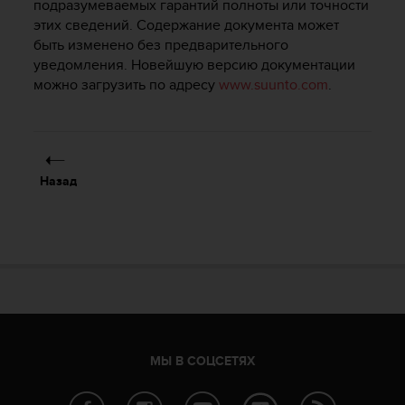
подразумеваемых гарантий полноты или точности
р
этих сведений. Содержание документа может
о
быть изменено без предварительного
в
уведомления. Новейшую версию документации
н
можно загрузить по адресу
www.suunto.com
.
я
A
A
,
о
п
Назад
р
е
д
е
л
е
н
н
о
г
МЫ В СОЦСЕТЯХ
о
в