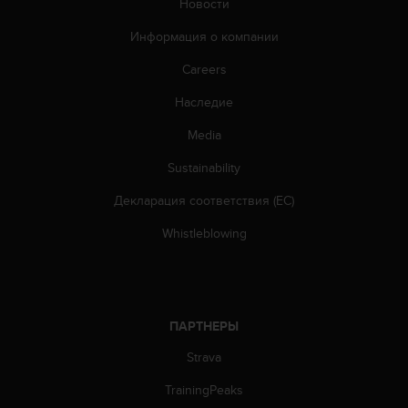
Новости
т
а
Информация о компании
(
W
Careers
C
A
Наследие
G
Media
)
в
Sustainability
е
р
Декларация соответствия (ЕС)
с
и
Whistleblowing
и
2
.
0
,
ПАРТНЕРЫ
и
с
Strava
о
TrainingPeaks
о