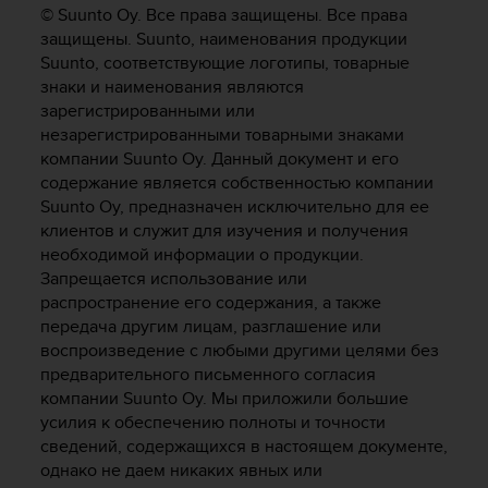
и
© Suunto Oy. Все права защищены. Все права
я
защищены. Suunto, наименования продукции
,
Suunto, соответствующие логотипы, товарные
ч
знаки и наименования являются
т
зарегистрированными или
о
б
незарегистрированными товарными знаками
ы
компании Suunto Oy. Данный документ и его
э
содержание является собственностью компании
т
Suunto Oy, предназначен исключительно для ее
о
клиентов и служит для изучения и получения
т
необходимой информации о продукции.
с
Запрещается использование или
а
распространение его содержания, а также
й
передача другим лицам, разглашение или
т
воспроизведение с любыми другими целями без
д
о
предварительного письменного согласия
с
компании Suunto Oy. Мы приложили большие
т
усилия к обеспечению полноты и точности
и
сведений, содержащихся в настоящем документе,
г
однако не даем никаких явных или
у