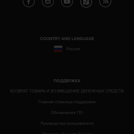
Р
у
к
о
в
о
д
COUNTRY AND LANGUAGE
с
Россия
т
в
е
п
о
о
ПОДДЕРЖКА
б
ВОЗВРАТ ТОВАРА И ВОЗМЕЩЕНИЕ ДЕНЕЖНЫХ СРЕДСТВ
е
с
Главная страница поддержки
п
е
Обновления ПО
ч
е
Руководства пользователя
н
и
Ремонтный центр Suunto