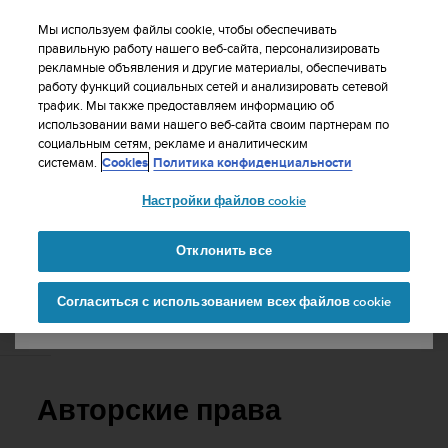
S
WE SHIP TO 75+ DESTINATIONS OVER THE
u
Мы используем файлы cookie, чтобы обеспечивать
WORLD:
CLICK HERE TO SELECT YOURS
u
правильную работу нашего веб-сайта, персонализировать
Ваша страна или регион:
рекламные объявления и другие материалы, обеспечивать
n
работу функций социальных сетей и анализировать сетевой
t
трафик. Мы также предоставляем информацию об
o
использовании вами нашего веб-сайта своим партнерам по
United States
п
социальным сетям, рекламе и аналитическим
р
Главная
Поддержка
Руководство пользователя
системам.
Cookies
Политика конфиденциальности
и
Currency: $ (USD)
л
Настройки файлов cookie
а
Shipping only to United States
SUUNTO SMART HEART RATE BELT
г
РУКОВОДСТВО ПОЛЬЗОВАТЕЛЯ
а
Отклонить все
е
Изменить страну или
Продолжит
т
Согласиться с использованием всех файлов cookie
регион
ь
в
Авторские права
с
е
у
с
Авторские права
и
л