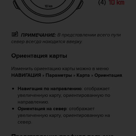
р
у
г
и
х
В представлении всего пути
с
ПРИМЕЧАНИЕ:
т
север всегда находится вверху.
а
н
Ориентация карты
д
а
Изменить ориентацию карты можно в меню
р
НАВИГАЦИЯ
»
Параметры
»
Карта
»
Ориентация
.
т
о
Навигация по направлению
: отображает
в
увеличенную карту, ориентированную по
д
о
направлению.
с
Ориентация на север
: отображает
т
увеличенную карту, ориентированную на
у
север.
п
н