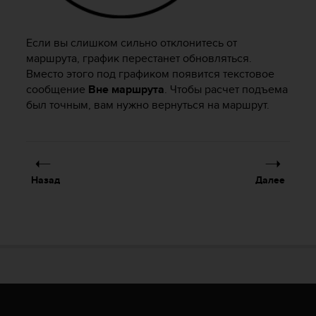
к
и
е
Если вы слишком сильно отклонитесь от
-
маршрута, график перестанет обновляться.
л
Вместо этого под графиком появится текстовое
и
сообщение
Вне маршрута
. Чтобы расчет подъема
б
был точным, вам нужно вернуться на маршрут.
о
п
р
о
б
Назад
Далее
л
е
м
ы
с
д
о
с
т
у