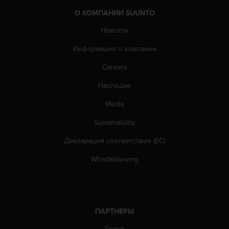
н
О КОМПАНИИ SUUNTO
т
о
Новости
в
в
Информация о компании
С
Careers
Ш
А
Наследие
п
о
Media
т
е
Sustainability
л
.
Декларация соответствия (ЕС)
+
Whistleblowing
1
8
5
5
2
5
ПАРТНЕРЫ
8
Strava