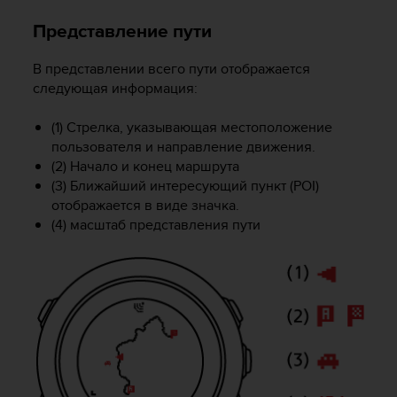
т
в
Представление пути
е
т
В представлении всего пути отображается
с
следующая информация:
т
в
о
(1) Стрелка, указывающая местоположение
в
пользователя и направление движения.
а
(2) Начало и конец маршрута
л
(3) Ближайший интересующий пункт (POI)
т
отображается в виде значка.
р
(4) масштаб представления пути
е
б
о
в
а
н
и
я
м
д