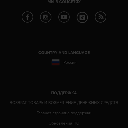
МЫ В СОЦСЕТЯХ
п
о
м
к
э
т
о
м
у
COUNTRY AND LANGUAGE
с
а
Россия
й
т
у
,
о
ПОДДЕРЖКА
б
р
ВОЗВРАТ ТОВАРА И ВОЗМЕЩЕНИЕ ДЕНЕЖНЫХ СРЕДСТВ
а
т
Главная страница поддержки
и
т
Обновления ПО