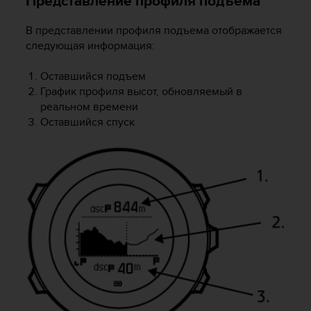
Представление профиля подъема
о
с
В представлении профиля подъема отображается
т
следующая информация:
и
.
Е
Оставшийся подъем
с
График профиля высот, обновляемый в
л
реальном времени
и
Оставшийся спуск
у
в
а
с
в
о
з
н
и
к
л
и
к
а