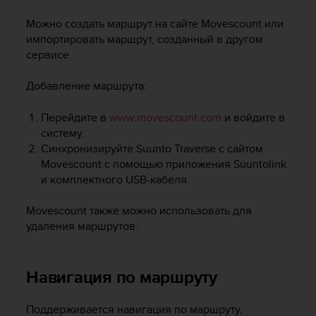
и
я
Можно создать маршрут на сайте Movescount или
,
импортировать маршрут, созданный в другом
ч
сервисе.
т
о
Добавление маршрута:
б
ы
э
Перейдите в
www.movescount.com
и войдите в
т
систему.
о
Синхронизируйте
Suunto Traverse
с сайтом
т
Movescount с помощью приложения Suuntolink
с
и комплектного USB-кабеля.
а
й
Movescount также можно использовать для
т
удаления маршрутов.
д
о
с
т
Навигация по маршруту
и
г
Поддерживается навигация по маршруту,
у