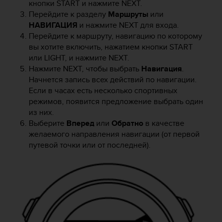
кнопки
START
и нажмите
NEXT
.
Р
у
Перейдите к разделу
Маршруты
или
к
НАВИГАЦИЯ
и нажмите
NEXT
для входа.
о
Перейдите к маршруту, навигацию по которому
в
вы хотите включить, нажатием кнопки
START
о
или
LIGHT
, и нажмите
NEXT
.
д
Нажмите
NEXT
, чтобы выбрать
Навигация
.
с
Начнется запись всех действий по навигации.
т
Если в часах есть несколько спортивных
в
режимов, появится предложение выбрать один
е
из них.
п
о
Выберите
Вперед
или
Обратно
в качестве
о
желаемого направления навигации (от первой
б
путевой точки или от последней).
е
с
п
е
ч
е
н
и