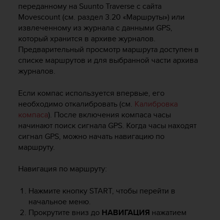
переданному на
Suunto Traverse
с сайта
р
о
Movescount (см. раздел 3.20 «Маршруты») или
в
извлеченному из журнала с данными GPS,
н
который хранится в архиве журналов.
я
Предварительный просмотр маршрута доступен в
A
списке маршрутов и для выбранной части архива
A
журналов.
,
о
Если компас используется впервые, его
п
необходимо откалибровать (см.
Калибровка
р
компаса
). После включения компаса часы
е
д
начинают поиск сигнала GPS. Когда часы находят
е
сигнал GPS, можно начать навигацию по
л
маршруту.
е
н
Навигация по маршруту:
н
о
Нажмите кнопку
START
, чтобы перейти в
г
начальное меню.
о
Прокрутите вниз до
НАВИГАЦИЯ
нажатием
в