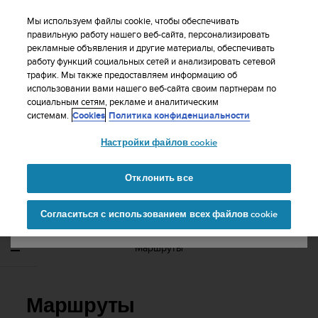
S
WE SHIP TO 75+ DESTINATIONS OVER THE
u
Мы используем файлы cookie, чтобы обеспечивать
WORLD:
CLICK HERE TO SELECT YOURS
u
правильную работу нашего веб-сайта, персонализировать
Ваша страна или регион:
рекламные объявления и другие материалы, обеспечивать
n
работу функций социальных сетей и анализировать сетевой
t
трафик. Мы также предоставляем информацию об
o
использовании вами нашего веб-сайта своим партнерам по
United States
п
социальным сетям, рекламе и аналитическим
р
Главная
Поддержка
Suunto Traverse
Руководство
системам.
Cookies
Политика конфиденциальности
и
пользователя - 2.1
Currency: $ (USD)
л
Настройки файлов cookie
а
Shipping only to United States
г
SUUNTO TRAVERSE РУКОВОДСТВО
а
Отклонить все
ПОЛЬЗОВАТЕЛЯ - 2.1
е
Изменить страну или
Продолжит
т
Согласиться с использованием всех файлов cookie
регион
ь
в
с
Маршруты
е
у
с
и
Маршруты
л