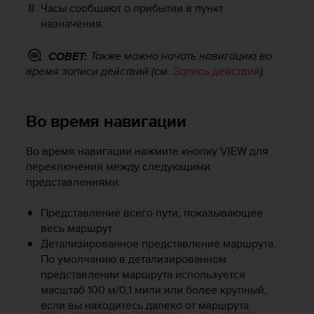
т
Часы сообщают о прибытии в пункт
а
назначения.
(
W
Также можно начать навигацию во
СОВЕТ:
C
время записи действий (см.
Запись действий
).
A
G
)
Во время навигации
в
е
р
Во время навигации нажмите кнопку
VIEW
для
с
переключения между следующими
и
представлениями:
и
2
Представление всего пути, показывающее
.
весь маршрут
0
Детализированное представление маршрута.
,
По умолчанию в детализированном
и
с
представлении маршрута используется
о
масштаб 100 м/0,1 мили или более крупный,
о
если вы находитесь далеко от маршрута.