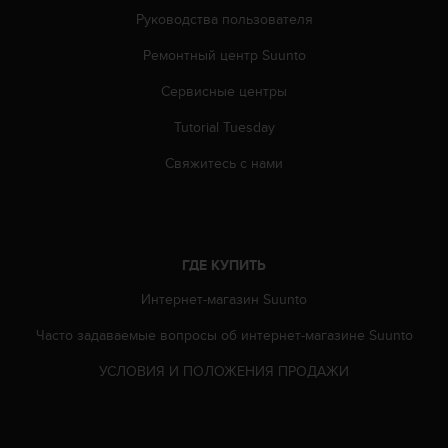
е
Руководства пользователя
с
ь
Ремонтный центр Suunto
в
с
Сервисные центры
л
у
Tutorial Tuesday
ж
б
Свяжитесь с нами
у
п
о
д
д
ГДЕ КУПИТЬ
е
Интернет-магазин Suunto
р
ж
Часто задаваемые вопросы oб интернет-магазине Suunto
к
и
УСЛОВИЯ И ПОЛОЖЕНИЯ ПРОДАЖИ
к
л
и
е