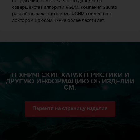
погружений, компания Suunto доводит до
п
совершенства алгоритм RGBM. Компания Suunto
о
разрабатывала алгоритмы RGBM совместно с
м
доктором Брюсом Винке более десяти лет.
к
э
т
о
м
у
с
а
й
ТЕХНИЧЕСКИЕ ХАРАКТЕРИСТИКИ И
т
ДРУГУЮ ИНФОРМАЦИЮ ОБ ИЗДЕЛИИ
у
СМ.
,
о
б
Перейти на страницу изделия
р
а
т
и
т