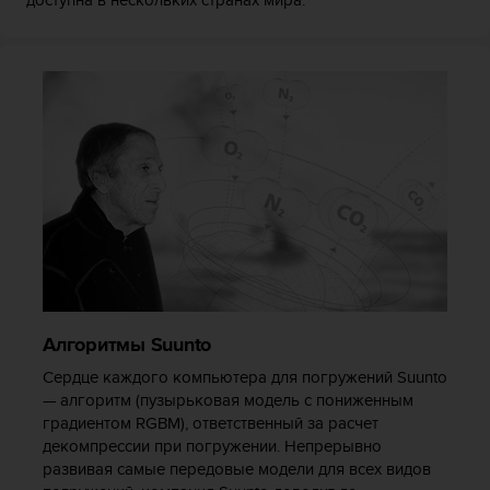
к
и
е
-
л
и
б
о
п
р
о
б
л
е
м
Алгоритмы Suunto
ы
с
Сердце каждого компьютера для погружений Suunto
д
— алгоритм (пузырьковая модель с пониженным
о
градиентом RGBM), ответственный за расчет
с
декомпрессии при погружении. Непрерывно
т
развивая самые передовые модели для всех видов
у