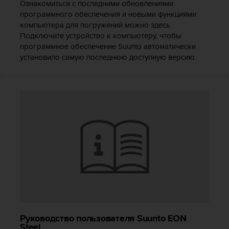
Ознакомиться с последними обновлениями
т
программного обеспечения и новыми функциями
а
компьютера для погружений можно здесь.
(
W
Подключите устройство к компьютеру, чтобы
C
программное обеспечение Suunto автоматически
A
установило самую последнюю доступную версию.
G
)
в
е
р
с
и
и
2
.
0
,
и
с
о
Руководство пользователя Suunto EON
о
Steel