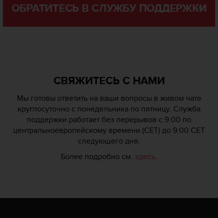
0
ОБРАТИТЕСЬ В СЛУЖБУ ПОДДЕРЖКИ
9
0
0
(
з
в
о
СВЯЖИТЕСЬ С НАМИ
н
о
Мы готовы ответить на ваши вопросы в живом чате
к
круглосуточно с понедельника по пятницу. Служба
б
поддержки работает без перерывов с 9:00 по
е
с
центральноевропейскому времени (CET) до 9:00 CET
п
следующего дня.
л
Более подробно см.
здесь
.
а
т
н
ы
й
)
.