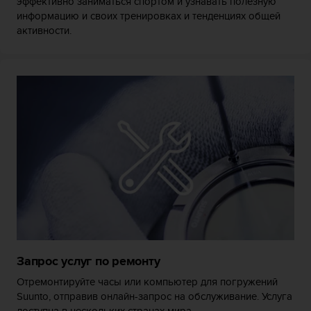
эффективно заниматься спортом и узнавать полезную
о
информацию и своих тренировках и тенденциях общей
с
активности.
т
и
.
Е
с
л
и
у
в
а
с
в
о
з
н
и
к
Запрос услуг по ремонту
л
и
Отремонтируйте часы или компьютер для погружений
к
Suunto, отправив онлайн-запрос на обслуживание. Услуга
а
доступна в нескольких странах мира.