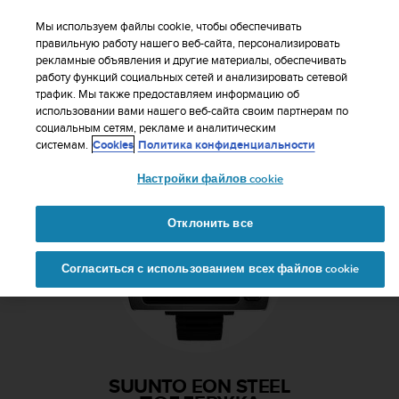
S
WE SHIP TO 75+ DESTINATIONS OVER THE
u
Мы используем файлы cookie, чтобы обеспечивать
WORLD:
CLICK HERE TO SELECT YOURS
u
правильную работу нашего веб-сайта, персонализировать
Ваша страна или регион:
рекламные объявления и другие материалы, обеспечивать
n
работу функций социальных сетей и анализировать сетевой
t
трафик. Мы также предоставляем информацию об
o
использовании вами нашего веб-сайта своим партнерам по
п
United States
социальным сетям, рекламе и аналитическим
р
Главная
Поддержка
Suunto EON Steel
системам.
Cookies
Политика конфиденциальности
и
Currency: $ (USD)
л
Настройки файлов cookie
а
Shipping only to United States
г
а
Отклонить все
е
Изменить страну или регион
т
Продолжить
Согласиться с использованием всех файлов cookie
в
с
е
у
с
и
SUUNTO EON STEEL
л