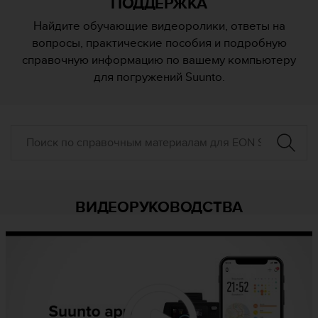
ПОДДЕРЖКА
и
я
Найдите обучающие видеоролики, ответы на
,
вопросы, практические пособия и подробную
ч
т
справочную информацию по вашему компьютеру
о
для погружений Suunto.
б
ы
э
т
о
т
с
а
й
ВИДЕОРУКОВОДСТВА
т
д
о
с
т
и
г
у