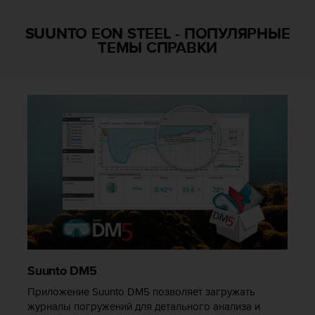
Р
у
SUUNTO EON STEEL
-
ПОПУЛЯРНЫЕ
к
ТЕМЫ СПРАВКИ
о
в
о
д
с
т
в
е
п
о
о
б
е
с
п
е
Suunto DM5
ч
е
Приложение Suunto DM5 позволяет загружать
н
журналы погружений для детального анализа и
и