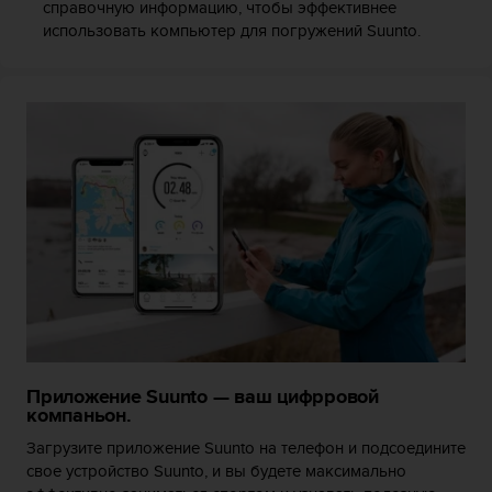
справочную информацию, чтобы эффективнее
р
использовать компьютер для погружений Suunto.
у
г
и
х
с
т
а
н
д
а
р
т
о
в
д
о
с
Приложение Suunto — ваш цифрровой
т
компаньон.
у
Загрузите приложение Suunto на телефон и подсоедините
п
свое устройство Suunto, и вы будете максимально
н