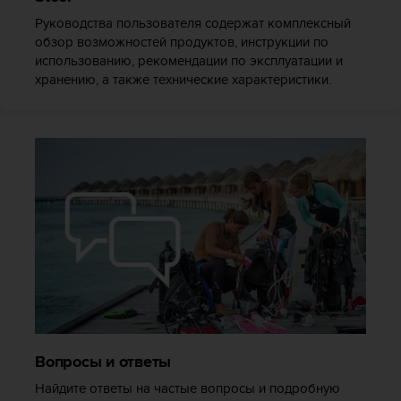
т
в
Руководства пользователя содержат комплексный
е
обзор возможностей продуктов, инструкции по
т
использованию, рекомендации по эксплуатации и
с
хранению, а также технические характеристики.
т
в
о
в
а
л
т
р
е
б
о
в
а
н
и
Вопросы и ответы
я
м
Найдите ответы на частые вопросы и подробную
д