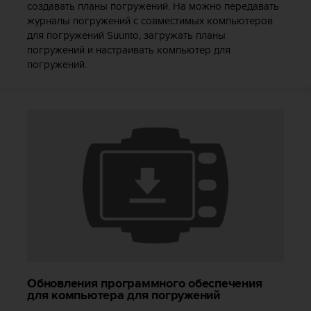
создавать планы погружений. На можно передавать
ю
журналы погружений с совместимых компьютеров
д
для погружений Suunto, загружать планы
о
погружений и настраивать компьютер для
с
погружений.
т
у
п
н
о
с
т
и
в
е
б
-
к
о
н
т
Обновления программного обеспечения
е
для компьютера для погружений
н