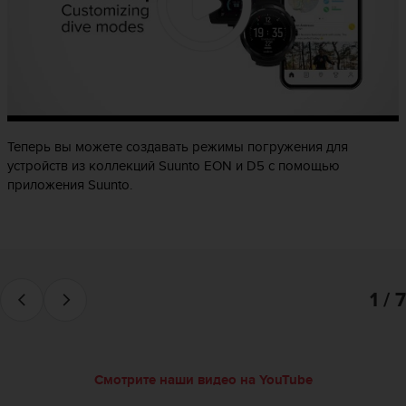
р
о
в
н
я
A
A
,
Теперь вы можете создавать режимы погружения для
о
устройств из коллекций Suunto EON и D5 с помощью
п
приложения Suunto.
р
е
д
е
л
е
1 / 7
н
н
о
г
о
Смотрите наши видео на YouTube
в