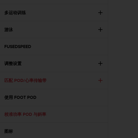
，
同
多运动训练
时
确
保
游泳
符
合
FUSEDSPEED
其
他
可
调整设置
访
问
性
匹配 POD/心率传输带
标
准
。
使用 FOOT POD
如
果
校准功率 POD 与斜率
您
在
访
图标
问