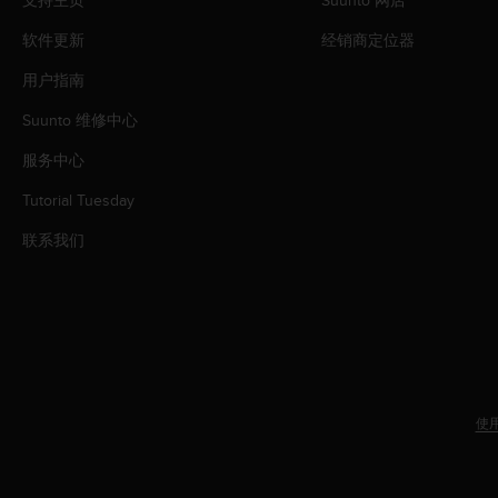
支持主页
Suunto 网店
（
免
软件更新
经销商定位器
费
）
用户指南
。
Suunto 维修中心
服务中心
Tutorial Tuesday
联系我们
使