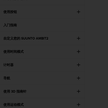
问
性
指
使用按钮
南
(
W
入门指南
C
A
自定义您的 SUUNTO AMBIT2
G
)
2
使用时间模式
.
0
所
计时器
定
义
的
导航
A
A
使用 3D 指南针
级
一
致
使用运动模式
性