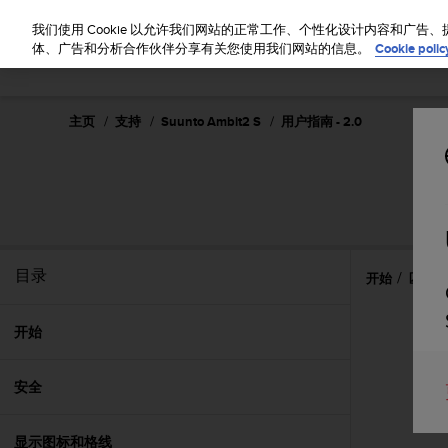
S
u
我们使用 Cookie 以允许我们网站的正常工作、个性化设计内容和广
u
体、广告和分析合作伙伴分享有关您使用我们网站的信息。
Cookie polic
n
t
o
主页
支持
Suunto Ambit2 S
用户指南 - 2.0
致
力
于
使
本
网
站
达
目录
开始
匹配 
到
W
e
开始
b
内
安全
容
可
访
显示图标和格线