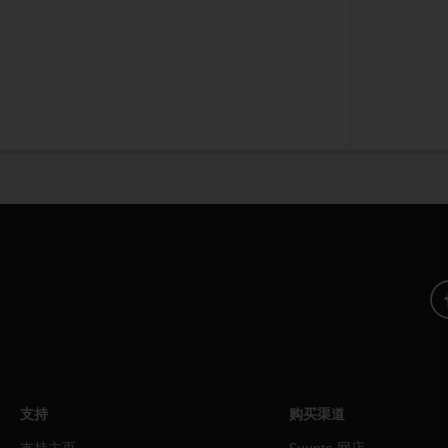
人
员
，
联
系
方
式
：
美
国
+
1
8
5
5
2
5
8
0
9
支持
购买渠道
0
0