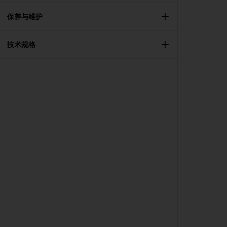
本
网
保养与维护
站
信
息
技术规格
时
遇
到
任
何
问
题
，
请
联
系
我
们
的
客
户
服
务