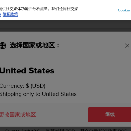
告、提供社交媒体功能并分析流量。我们还同社交媒
Cooki
y
隐私政策
选择国家或地区：
SUUNTO AMBIT2 S 用户指南 - 2.0
United States
POD/心率传输带
校准功率 POD 与斜率
Currency: $ (USD)
Shipping only to United States
更改国家或地区
校准功率 POD 与斜率
继续