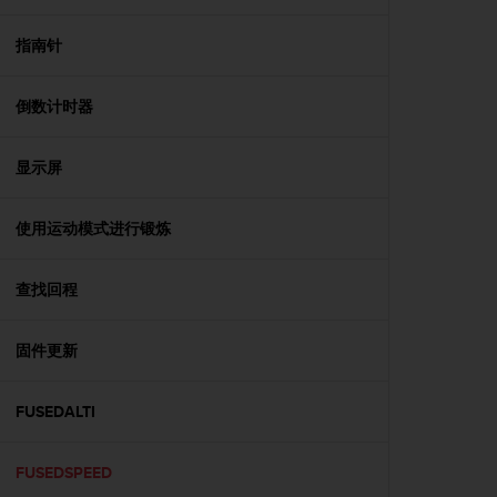
，
同
指南针
时
确
保
倒数计时器
符
合
显示屏
其
他
可
使用运动模式进行锻炼
访
问
性
查找回程
标
准
。
固件更新
如
果
FUSEDALTI
您
在
访
FUSEDSPEED
问