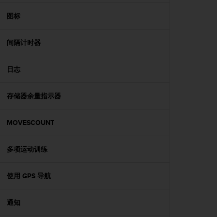
本
网
图标
站
信
息
间隔计时器
时
遇
日志
到
任
何
存储器余量指示器
问
题
，
MOVESCOUNT
请
联
系
多项运动训练
我
们
使用 GPS 导航
的
客
户
通知
服
务