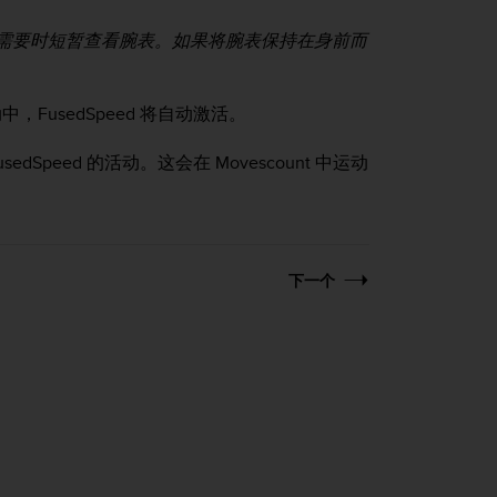
请仅在需要时短暂查看腕表。如果将腕表保持在身前而
usedSpeed 将自动激活。
dSpeed 的活动。这会在 Movescount 中运动
下一个