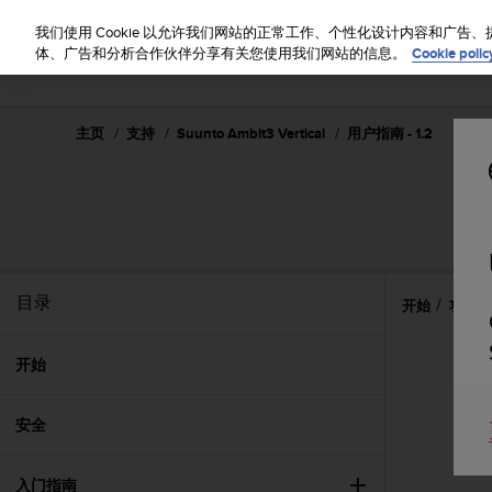
S
u
我们使用 Cookie 以允许我们网站的正常工作、个性化设计内容和广
u
体、广告和分析合作伙伴分享有关您使用我们网站的信息。
Cookie polic
n
t
o
主页
支持
Suunto Ambit3 Vertical
用户指南 - 1.2
致
力
于
使
本
网
站
达
目录
开始
功能
到
W
e
开始
b
内
安全
容
可
访
入门指南