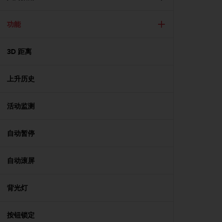
问
性
指
功能
南
(
W
3D 距离
C
A
上升历史
G
)
2
活动监测
.
0
所
自动暂停
定
义
的
自动滚屏
A
A
背光灯
级
一
致
按钮锁定
性