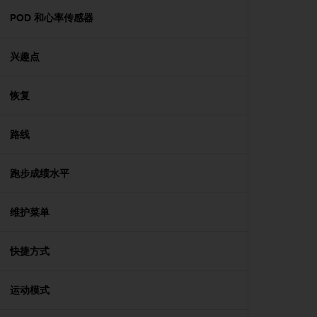
人
POD 和心率传感器
员
，
联
兴趣点
系
方
恢复
式
：
美
路线
国
+
1
跑步成绩水平
8
5
5
维护菜单
2
5
快捷方式
8
0
9
运动模式
0
0