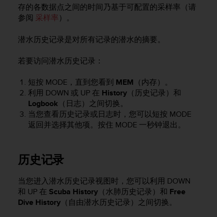
问
存的各数据点之间的时间乃基于可配置的采样率（请
性
参阅
采样率
）。
指
南
潜水历史记录是对所有记录的潜水的摘要。
(
W
C
若要访问潜水历史记录：
A
G
短按
MODE
，直到您看到
MEM
（内存）。
)
利用
DOWN
或
UP
在
History
（历史记录）和
2
Logbook
（日志）之间切换。
.
当您查看历史记录或日志时，您可以短按
MODE
0
返回并选择其他项。按住
MODE
一秒钟退出。
所
定
义
的
历史记录
A
A
当您进入潜水历史记录视图时，您可以利用
DOWN
级
和
UP
在
Scuba History
（水肺历史记录）和
Free
一
Dive History
（自由潜水历史记录）之间切换。
致
性