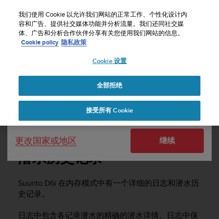
S
u
我们使用 Cookie 以允许我们网站的正常工作、个性化设计内
u
容和广告、提供社交媒体功能并分析流量。我们还同社交媒
选择国家或地区：
体、广告和分析合作伙伴分享有关您使用我们网站的信息。
n
主页
支持
Suunto D6i
用户指南 -
Cookie policy
隐私政策
t
o
Cookie 设置
United States
致
力
SUUNTO D6I 用户指南 -
于
全部拒绝
Currency: $ (USD)
使
本
Shipping only to United States
接受所有 Cookie
网
潜水历史记录
站
达
更改国家或地区
继续
到
W
潜水历史记录
e
b
内
Suunto D6i
在内存模式中有一个详细的日志和潜水历
容
史记录。
可
访
日志中包含各记录潜水的精确的潜水详情。日志中保