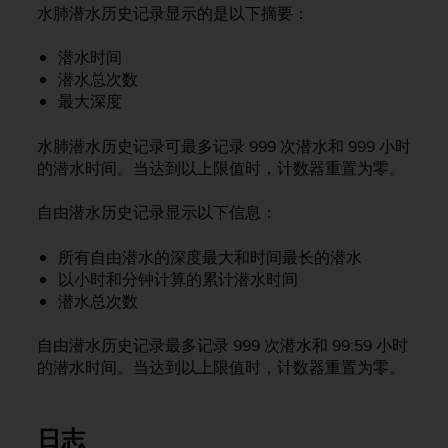
水肺潜水历史记录显示的是以下摘要：
，
同
时
潜水时间
确
潜水总次数
保
最大深度
符
合
水肺潜水历史记录可最多记录 999 次潜水和 999 小时
其
的潜水时间。当达到以上限值时，计数器重置为零。
他
可
自由潜水历史记录显示以下信息：
访
问
性
所有自由潜水的深度最大和时间最长的潜水
标
以小时和分钟计算的累计潜水时间
准
潜水总次数
。
如
自由潜水历史记录最多记录 999 次潜水和 99:59 小时
果
的潜水时间。当达到以上限值时，计数器重置为零。
您
在
访
日志
问