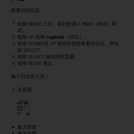
本
网
若要访问日志：
站
信
短按
MODE
三次，直到您进入
MEM
（内存）模
息
式。
时
短按
UP
选择
Logbook
（日志）。
遇
短按
DOWN
或
UP
滚动至您想查看的日志，并短
到
任
按
SELECT
。
何
短按
SELECT
滚动浏览页面。
问
短按
MODE
退出。
题
，
每个日志有三页：
请
联
主页面
系
我
们
的
客
户
最大深度
服
务
潜水日期