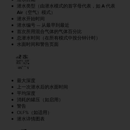
人
潜水类型（由潜水模式的首字母代表，如
A
代表
员
Air
（空气）模式）
，
潜水开始时间
联
潜水编号 — 从最早到最近
系
首次所用混合气体的气体百分比
方
总潜水时间（在所有模式中按分钟计时）
式
水面时间和警告页面
：
美
国
+
1
8
最大深度
5
5
上一次潜水后的水面时间
2
平均深度
5
消耗的罐压（如启用）
8
警告
0
OLF%（如适用）
9
潜水详情图表
0
0