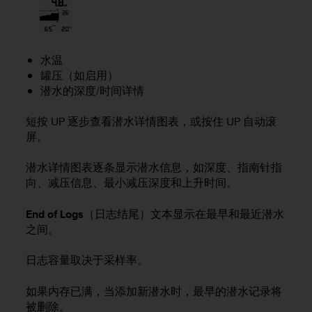
（
免
费
）
水温
。
罐压（如启用）
潜水的深度/时间详情
短按
UP
逐步查看潜水详情图表，或按住
UP
自动滚
屏。
潜水详情图表逐条显示潜水信息，如深度、指南针指
向、减压信息、最小减压深度和上升时间。
End of Logs
（日志结尾）文本显示在最早和最近潜水
之间。
日志容量取决于采样率。
如果内存已满，当添加新潜水时，最早的潜水记录将
被删除。