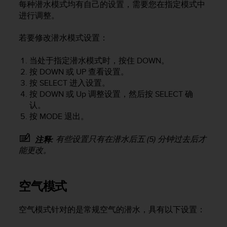
每种潜水模式均有自己的设置，需要您在指定模式中
，
进行调整。
同
时
确
若要修改潜水模式设置：
保
符
当处于指定潜水模式时，按住
DOWN
。
合
按
DOWN
或
UP
查看设置。
其
按
SELECT
进入设置。
他
按
DOWN
或
Up
调整设置，然后按
SELECT
确
可
认。
访
按
MODE
退出。
问
性
标
有些设置只有在潜水后五 (5) 分钟过去后才
注释:
准
能更改。
。
如
果
空气模式
您
在
空气模式针对的是常规空气的潜水，具有以下设置：
访
问