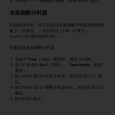
滚动至下一个通知进行修改，或按
MODE
退出。
水面倒数计时器
在自由潜水时，您可以使用水面倒数计时器帮助您准
备下一次潜水。一旦您到达 1.2 米（4 英尺），
Suunto D6i
便开始倒计时。
若要设置水面倒数计时器：
当处于
Free
（自由）模式时，按住
DOWN
。
按
UP
滚动到
Surf
（冲浪）。
Time Notify
（时间
通知）。
按
DOWN
或
UP
打开计时器，然后按
SELECT
确
认。
按
DOWN
或
UP
调整计时器时长，然后按
SELECT
确认。
按
MODE
退出。