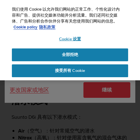
S
u
我们使用 Cookie 以允许我们网站的正常工作、个性化设计内
u
容和广告、提供社交媒体功能并分析流量。我们还同社交媒
选择国家或地区：
体、广告和分析合作伙伴分享有关您使用我们网站的信息。
n
主页
支持
Suunto D6i
用户指南 -
Cookie policy
隐私政策
t
o
Cookie 设置
United States
致
力
SUUNTO D6I 用户指南 -
于
全部拒绝
Currency: $ (USD)
使
本
Shipping only to United States
接受所有 Cookie
网
潜水模式
站
达
更改国家或地区
继续
到
W
潜水模式
e
b
内
Suunto D6i
具有以下潜水模式：
容
可
Air
（空气）：针对常规空气的潜水
访
Nitrox
（高氧）：针对使用富含氧气的混合气体的