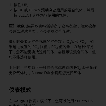
按住
UP
。
按
UP
或
DOWN
滚动浏览启用的混合气体，然后
按
SELECT
选择您想使用的气体。
如果 15 秒内没有按下任何按钮，潜水电脑
注释:
会返回潜水界面，不会更换混合气体。
滚动时会显示混合气体的混合数字 O
% 和 PO
。如
2
2
果超过设置的 PO
限值，PO
值闪烁。在这种情况
2
2
下，您不能更换成这种气体。会显示该混合气体，但
您不能选择使用。
上升时，当您就下一种混合气体设置的 PO
水平允许
2
更换气体时，
Suunto D6i
会提醒您更换气体。
仪表模式
在
Gauge
（仪表）模式下，您可以使用
Suunto D6i