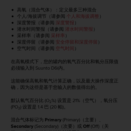
人
高氧（混合气体）：定义最多三种混合
员
个人/海拔调节（请参阅
个人和海拔调整
）
，
深度警报（请参阅
深度警报
）
联
系
潜水时间警报（请参阅
潜水时间警报
）
方
采样率（请参阅
采样率
）
式
深度停留（请参阅
安全停留和深度停留
）
：
空气时间（请参阅
空气时间
）
美
国
在高氧模式下，您的罐内的氧气百分比和氧分压限值
+
必须输入到
Suunto D6i
内。
1
8
这能确保高氧和氧气计算正确，以及最大操作深度正
5
5
确，因为这些是基于您输入的数值得出的。
2
5
默认氧气百分比 (O
%) 设置是 21%（空气），氧分压
2
8
(PO
) 设置是 1.4 巴 (20 帕)。
2
0
9
混合气体标记为
Primary
(Primary)（主要）、
0
Secondary
(Secondary)（次要）或
Off
(Off)（关
0