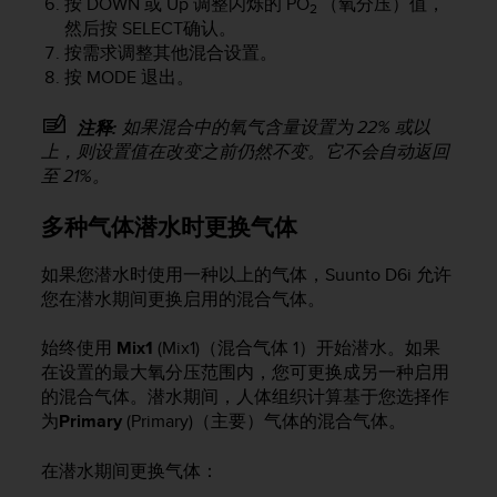
按
DOWN
或
Up
调整闪烁的 PO
（氧分压）值，
2
然后按
SELECT
确认。
按需求调整其他混合设置。
按
MODE
退出。
如果混合中的氧气含量设置为 22% 或以
注释:
上，则设置值在改变之前仍然不变。它不会自动返回
至 21%。
多种气体潜水时更换气体
如果您潜水时使用一种以上的气体，
Suunto D6i
允许
您在潜水期间更换启用的混合气体。
始终使用
Mix1
(Mix1)（混合气体 1）开始潜水。如果
在设置的最大氧分压范围内，您可更换成另一种启用
的混合气体。潜水期间，人体组织计算基于您选择作
为
Primary
(Primary)（主要）气体的混合气体。
在潜水期间更换气体：