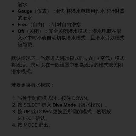
问
潜水
性
Gauge
（仪表）：针对将潜水电脑用作水下计时器
指
的潜水
南
Free
（自由）：针对自由潜水
(
W
Off
（关闭）：完全关闭潜水模式；潜水电脑在潜
C
入水中时不会自动切换潜水模式，且潜水计划模式
A
被隐藏。
G
)
默认情况下，当您进入潜水模式时，
Air
（空气）模式
2
将激活。您可以在一般设置中更换激活的模式或关闭
.
潜水模式。
0
所
若要更换潜水模式：
定
义
的
当处于时间模式时，按住
DOWN
。
A
按
SELECT
进入
Dive Mode
（潜水模式）。
A
按
UP
或
DOWN
更换至所需的模式，然后按
级
SELECT
确认。
一
按
MODE
退出。
致
性