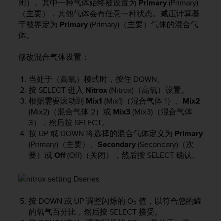
闭）。其中一种气体始终被设置为
Primary
(Primary)
（
（主要），其他气体会有任意一种状态。减压计算基
免
于被界定为
Primary
(Primary)（主要）气体的混合气
费
）
体。
。
修改混合气体设置：
当处于（高氧）模式时，按住
DOWN
。
按
SELECT
进入
Nitrox
(Nitrox)（高氧）设置。
根据需要滚动到
Mix1
(Mix1)（混合气体 1）、
Mix2
(Mix2)（混合气体 2）或
Mix3
(Mix3)（混合气体
3），然后按
SELECT
。
按
UP
或
DOWN
将选择的混合气体定义为
Primary
(Primary)（主要）、
Secondary
(Secondary)（次
要）或
Off
(Off)（关闭），然后按
SELECT
确认。
按
DOWN
或
UP
调整闪烁的 O
值，以符合您的罐
2
的氧气百分比，然后按
SELECT
接受。