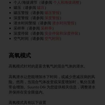
本
个人/海拔调节（请参阅
个人和海拔调整
）
网
罐压（请参阅
罐压
）
站
罐压警报（请参阅
罐压警报
）
信
深度警报（请参阅
深度警报
）
息
潜水时间警报（请参阅
潜水时间警报
）
时
采样率（请参阅
采样率
）
遇
深度停留（请参阅
安全停留和深度停留
）
到
空气时间（请参阅
空气时间
）
任
何
问
题
高氧模式
，
请
高氧模式针对的是富含氧气的混合气体的潜水。
联
系
我
高氧潜水让您能增加水下时间，或减少患减压病的风
们
险。然而，当混合气体改变或深度增加时，氧分压通
的
常会增加。
Suunto D6i
为您提供相关信息，调整潜水
客
并保持在安全限值内。
户
服
高氧模式具有以下设置
务