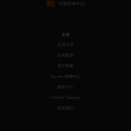
中国(简体中文)
人
员
，
联
系
方
支持
式
支持主页
：
美
软件更新
国
+
用户指南
1
8
Suunto 维修中心
5
服务中心
5
2
Tutorial Tuesday
5
8
联系我们
0
9
0
0