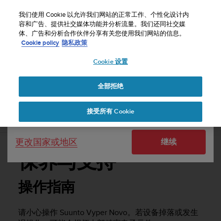
S
u
我们使用 Cookie 以允许我们网站的正常工作、个性化设计内
u
容和广告、提供社交媒体功能并分析流量。我们还同社交媒
选择国家或地区：
体、广告和分析合作伙伴分享有关您使用我们网站的信息。
n
主页
支持
Suunto Vyper Novo
用户指南 -
Cookie policy
隐私政策
t
o
Cookie 设置
United States
致
力
SUUNTO VYPER NOVO 用户指南 -
于
全部拒绝
Currency: $ (USD)
使
本
Shipping only to United States
接受所有 Cookie
网
保养与支持
站
达
更改国家或地区
继续
到
W
保养与支持
e
b
内
操作指南
容
可
请小心操作
Suunto Vyper Novo
。若设备掉落或发生
访