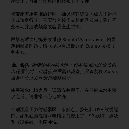
问
误操作，可能会损坏内部精密电子元件。
性
指
携带此潜水电脑旅行时，确保将它稳妥地放入托运行
南
李或随身行李。它应放入袋子或其他容器内，防止四
(
处移动并造成颠簸或容易发生碰撞。
W
C
严禁尝试自行拆开或维修
Suunto Vyper Novo
。如果
A
遇到设备问题，请联系距离您最近的 Suunto 授权服
G
务中心。
)
2
.
确保设备的防水性！设备和/或电池盒盖内
警告:
0
出现湿气时，可能会严重损坏设备。只有授权 Suunto
所
服务中心才允许进行维修操作。
定
义
使用潜水电脑之后，请清洗并擦干。在任何咸水中潜
的
水之后，请非常小心地冲洗。
A
A
特别注意压力传感器区、水触点、按钮和 USB 线缆端
级
口。如果在清洗潜水电脑之前使用了 USB 线缆，则线
一
致
缆（设备端）也应冲洗。
性