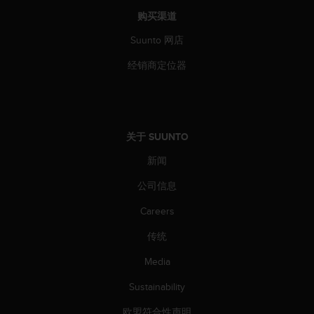
（
购买渠道
免
费
Suunto 网店
）
。
经销商定位器
关于 SUUNTO
新闻
公司信息
Careers
传统
Media
Sustainability
欧盟符合性声明