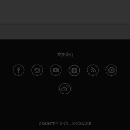
本
网
站
信
息
时
遇
到
任
何
关注我们
问
题
，
请
联
系
我
们
的
客
户
服
COUNTRY AND LANGUAGE
务