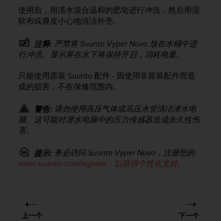
，
使用后，用清水混合温和的肥皂进行冲洗，然后用湿
同
软布或麂皮小心地清洁外壳。
时
确
严禁将
Suunto Vyper Novo
放在水桶中进
注释:
保
行冲洗。显示屏在水下将保持开启，消耗电量。
符
合
只能使用原装 Suunto 配件 - 因使用非原装配件而造
其
他
成的损害，不在保修范围内。
可
访
请勿使用高压气体或高压水管清洁潜水电
警告:
问
脑。这可能对潜水电脑中的压力传感器造成永久性伤
性
害。
标
准
务必访问
Suunto Vyper Novo
，注册您的
提示:
。
www.suunto.com/register，以获得个性化支持。
如
果
您
在
访
问
上一个
下一个