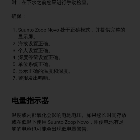
时，在下水之前您应进行手动检查。
，
同
确保：
时
确
保
Suunto Zoop Novo
处于正确模式，并提供完整的
符
显示屏。
合
海拔设置正确。
其
个人设置正确。
他
深度停留设置正确。
可
单位系统正确。
访
显示正确的温度和深度。
问
警报发出鸣响。
性
标
准
。
电量指示器
如
果
温度或内部氧化会影响电池电压。如果您长时间存放
您
或在低温下使用
Suunto Zoop Novo
，即便电池有足
在
够的电容也可能会出现低电量警告。
访
问