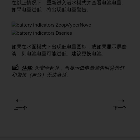
本
在以上情况下，重新进入潜水模式并查看电池电量。
网
如果电量过低，将出现低电量警告。
站
信
息
时
遇
到
如果在水面模式下出现低电量图标，或如果显示屏黯
任
淡，则电池电量可能过低。建议更换电池。
何
问
为安全起见，当显示低电量警告时背景灯
注释:
题
和警笛（声音）无法激活。
，
请
联
系
我
上一个
下一个
们
的
客
户
服
务