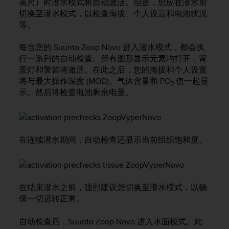
问
英尺）时潜水模式将自动激活。但是，您应在潜水前
性
切换至潜水模式，以检查海拔、个人设置和电池状况
指
等。
南
(
每当您的
Suunto Zoop Novo
进入潜水模式，都会执
W
行一系列的自动检查。所有图形显示元素均打开，背
C
景灯和警笛将激活。在此之后，您的海拔和个人设置
A
将与最大操作深度 (MOD)、气体含量和 PO
值一起显
G
2
示。然后将检查电池剩余电量。
)
2
.
0
所
在连续潜水期间，自动检查还显示当前组织饱和度。
定
义
的
A
A
在结束潜水之前，强烈建议您切换至潜水模式，以确
级
保一切运转正常。
一
致
自动检查后，
Suunto Zoop Novo
进入水面模式。此
性