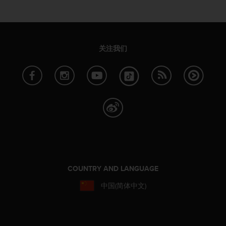
人
员
，
联
关注我们
系
方
式
：
美
国
+
1
8
5
5
2
COUNTRY AND LANGUAGE
5
8
中国(简体中文)
0
9
0
0