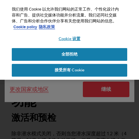
S
u
我们使用 Cookie 以允许我们网站的正常工作、个性化设计内
u
容和广告、提供社交媒体功能并分析流量。我们还同社交媒
选择国家或地区：
体、广告和分析合作伙伴分享有关您使用我们网站的信息。
n
主页
支持
Suunto Zoop Novo
用户指南
Cookie policy
隐私政策
t
o
Cookie 设置
United States
致
力
SUUNTO ZOOP NOVO 用户指南
于
全部拒绝
Currency: $ (USD)
使
本
Shipping only to United States
接受所有 Cookie
网
功能
站
达
更改国家或地区
继续
到
W
功能
e
b
内
激活和预检
容
可
除非潜水模式关闭，否则当您潜水深度超过 1.2 米（4
访