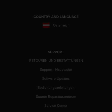
s
s
i
b
COUNTRY AND LANGUAGE
i
Österreich
l
i
t
y
G
u
SUPPORT
i
RETOUREN UND ERSTATTUNGEN
d
e
Support - Hauptseite
l
i
Software-Updates
n
e
Bedienungsanleitungen
s
(
Suunto Reparaturzentrum
W
Service Center
C
A