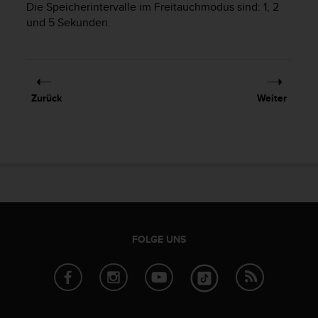
Die Speicherintervalle im Freitauchmodus sind: 1, 2
t
und 5 Sekunden.
e
m
i
t
d
e
Zurück
Weiter
n
W
e
b
C
o
n
t
e
n
FOLGE UNS
t
A
c
c
e