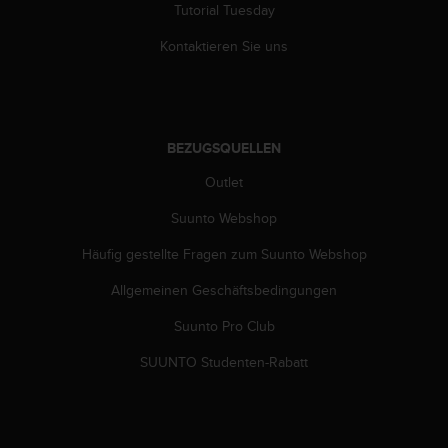
Tutorial Tuesday
G
)
Kontaktieren Sie uns
2
.
0
s
o
BEZUGSQUELLEN
w
i
Outlet
e
d
Suunto Webshop
e
Häufig gestellte Fragen zum Suunto Webshop
r
E
Allgemeinen Geschäftsbedingungen
r
f
Suunto Pro Club
ü
l
SUUNTO Studenten-Rabatt
l
u
n
g