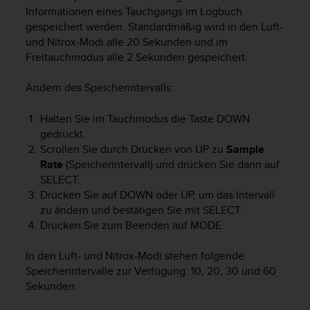
i
Informationen eines Tauchgangs im Logbuch
t
gespeichert werden. Standardmäßig wird in den Luft-
ä
und Nitrox-Modi alle 20 Sekunden und im
t
Freitauchmodus alle 2 Sekunden gespeichert.
s
s
t
Ändern des Speicherintervalls:
u
f
Halten Sie im Tauchmodus die Taste
DOWN
e
gedrückt.
A
Scrollen Sie durch Drücken von
UP
zu
Sample
A
Rate
(Speicherintervall) und drücken Sie dann auf
d
SELECT
.
i
Drücken Sie auf
DOWN
oder
UP
, um das Intervall
e
s
zu ändern und bestätigen Sie mit
SELECT
.
e
Drücken Sie zum Beenden auf
MODE
.
r
W
In den Luft- und Nitrox-Modi stehen folgende
e
Speicherintervalle zur Verfügung: 10, 20, 30 und 60
b
Sekunden.
s
i