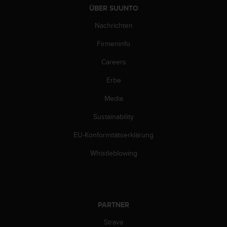
w
ÜBER SUUNTO
e
i
Nachrichten
t
Firmeninfo
e
r
Careers
e
r
Erbe
Z
u
Media
g
ä
Sustainability
n
EU-Konformitätserklärung
g
l
Whistleblowing
i
c
h
k
e
PARTNER
i
t
Strava