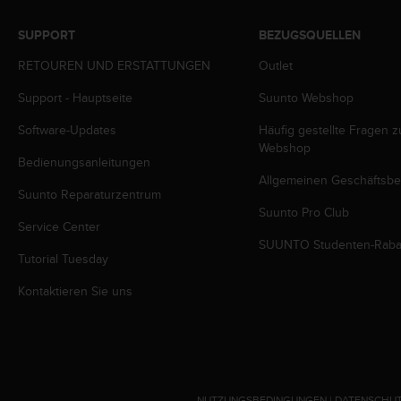
s
s
SUPPORT
BEZUGSQUELLEN
i
b
RETOUREN UND ERSTATTUNGEN
Outlet
i
l
Support - Hauptseite
Suunto Webshop
i
Software-Updates
Häufig gestellte Fragen 
t
Webshop
y
Bedienungsanleitungen
G
Allgemeinen Geschäftsb
u
Suunto Reparaturzentrum
i
Suunto Pro Club
d
Service Center
e
SUUNTO Studenten-Raba
l
Tutorial Tuesday
i
Kontaktieren Sie uns
n
e
s
(
W
C
A
NUTZUNGSBEDINGUNGEN
|
DATENSCHUT