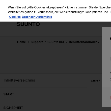
S
Regist
u
Wenn Sie auf „Alle Cookies akzeptieren“ klicken, stimmen Sie der Speiche
u
Websitenavigation zu verbessern, die Websitenutzung zu analysieren und
Cookies
Datenschutzrichtlinie
n
t
o
s
t
r
Home
Support
Suunto D6i
Benutzerhandbuch -
e
b
t
d
i
e
K
Inhaltsverzeichnis
Start
Refer
o
n
f
START
o
r
m
SICHERHEIT