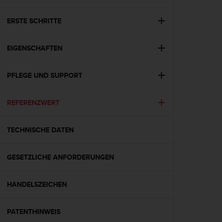
i
t
ä
ERSTE SCHRITTE
t
s
EIGENSCHAFTEN
s
t
u
PFLEGE UND SUPPORT
f
e
A
REFERENZWERT
A
d
i
TECHNISCHE DATEN
e
s
GESETZLICHE ANFORDERUNGEN
e
r
W
HANDELSZEICHEN
e
b
s
PATENTHINWEIS
i