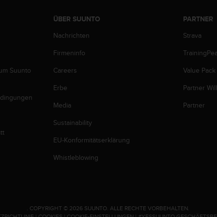
ÜBER SUUNTO
PARTNER
Nachrichten
Strava
Firmeninfo
TrainingPe
zum Suunto
Careers
Value Pack
Erbe
Partner Wi
edingungen
Media
Partner
Sustainability
tt
EU-Konformitätserklärung
Whistleblowing
.
COPYRIGHT © 2026 SUUNTO.
ALLE RECHTE VORBEHALTEN.
ZRICHTLINIE
|
COOKIES
|
COOKIE-EINSTELLUNGEN
|
#YESSUUNTO GESCHÄFTSB