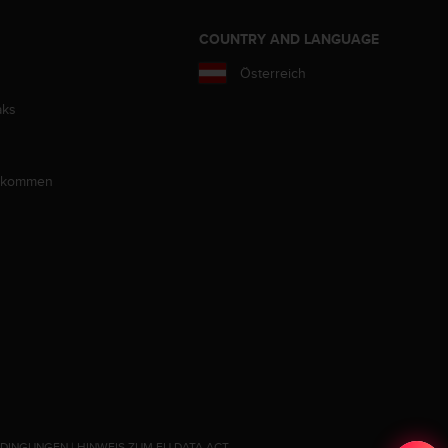
COUNTRY AND LANGUAGE
Österreich
aks
llkommen
EDINGUNGEN
|
HINWEIS ZUM EU DATA ACT