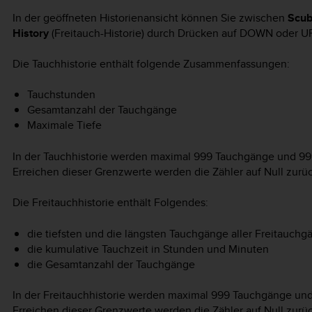
In der geöffneten Historienansicht können Sie zwischen
Scub
History
(Freitauch-Historie) durch Drücken auf
DOWN
oder
U
Die Tauchhistorie enthält folgende Zusammenfassungen:
Tauchstunden
Gesamtanzahl der Tauchgänge
Maximale Tiefe
In der Tauchhistorie werden maximal 999 Tauchgänge und 9
Erreichen dieser Grenzwerte werden die Zähler auf Null zurü
Die Freitauchhistorie enthält Folgendes:
die tiefsten und die längsten Tauchgänge aller Freitauchg
die kumulative Tauchzeit in Stunden und Minuten
die Gesamtanzahl der Tauchgänge
In der Freitauchhistorie werden maximal 999 Tauchgänge u
Erreichen dieser Grenzwerte werden die Zähler auf Null zurü