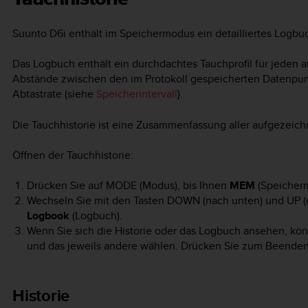
Suunto D6i
enthält im Speichermodus ein detailliertes Logbuc
Das Logbuch enthält ein durchdachtes Tauchprofil für jeden 
Abstände zwischen den im Protokoll gespeicherten Datenpunk
Abtastrate (siehe
Speicherintervall
).
Die Tauchhistorie ist eine Zusammenfassung aller aufgezeic
Öffnen der Tauchhistorie:
Drücken Sie auf
MODE
(Modus), bis Ihnen
MEM
(Speicherm
Wechseln Sie mit den Tasten
DOWN
(nach unten) und
UP
(
Logbook
(Logbuch).
Wenn Sie sich die Historie oder das Logbuch ansehen, kö
und das jeweils andere wählen. Drücken Sie zum Beenden
Historie