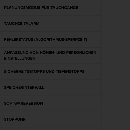
s
s
PLANUNGSMODUS FÜR TAUCHGÄNGE
i
b
TAUCHZEITALARM
i
l
i
FEHLERSTATUS (ALGORITHMUS-SPERRZEIT)
t
y
ANPASSUNG VON HÖHEN- UND PERSÖNLICHEN
G
EINSTELLUNGEN
u
i
d
SICHERHEITSSTOPPS UND TIEFENSTOPPS
e
l
SPEICHERINTERVALL
i
n
e
SOFTWAREVERSION
s
(
W
STOPPUHR
C
A