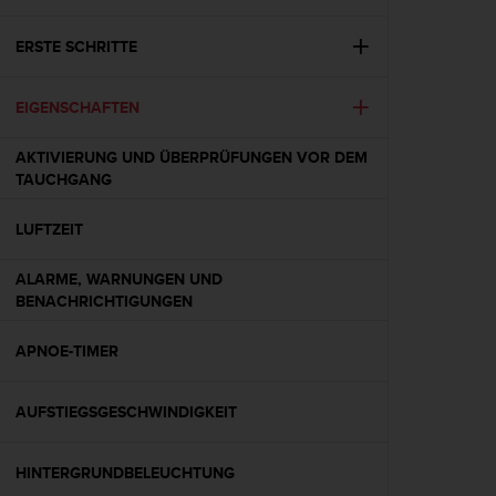
i
t
ä
ERSTE SCHRITTE
t
s
EIGENSCHAFTEN
s
t
u
AKTIVIERUNG UND ÜBERPRÜFUNGEN VOR DEM
f
TAUCHGANG
e
A
LUFTZEIT
A
d
ALARME, WARNUNGEN UND
i
BENACHRICHTIGUNGEN
e
s
APNOE-TIMER
e
r
W
AUFSTIEGSGESCHWINDIGKEIT
e
b
s
HINTERGRUNDBELEUCHTUNG
i