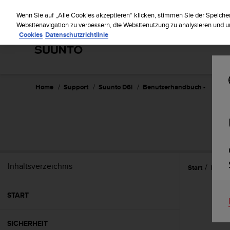
S
Regist
u
Wenn Sie auf „Alle Cookies akzeptieren“ klicken, stimmen Sie der Speiche
u
Websitenavigation zu verbessern, die Websitenutzung zu analysieren und
Cookies
Datenschutzrichtlinie
n
t
o
s
t
r
Home
Support
Suunto D6i
Benutzerhandbuch -
e
b
t
d
i
e
K
Inhaltsverzeichnis
Start
Eigen
o
n
f
START
o
r
m
SICHERHEIT