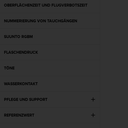
G
OBERFLÄCHENZEIT UND FLUGVERBOTSZEIT
)
2
NUMMERIERUNG VON TAUCHGÄNGEN
.
0
s
SUUNTO RGBM
o
w
i
FLASCHENDRUCK
e
d
e
TÖNE
r
E
WASSERKONTAKT
r
f
ü
PFLEGE UND SUPPORT
l
l
u
REFERENZWERT
n
g