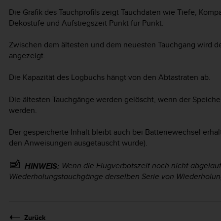
Die Grafik des Tauchprofils zeigt Tauchdaten wie Tiefe, Kom
Dekostufe und Aufstiegszeit Punkt für Punkt.
Zwischen dem ältesten und dem neuesten Tauchgang wird de
angezeigt.
Die Kapazität des Logbuchs hängt von den Abtastraten ab.
Die ältesten Tauchgänge werden gelöscht, wenn der Speicher
werden.
Der gespeicherte Inhalt bleibt auch bei Batteriewechsel erha
den Anweisungen ausgetauscht wurde).
Wenn die Flugverbotszeit noch nicht abgelauf
HINWEIS:
Wiederholungstauchgänge derselben Serie von Wiederholu
Zurück