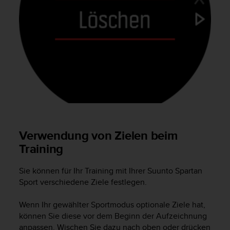
n
f
o
r
m
a
t
i
o
n
e
n
a
Verwendung von Zielen beim
u
Training
f
d
i
Sie können für Ihr Training mit Ihrer
Suunto Spartan
e
Sport
verschiedene Ziele festlegen.
s
e
Wenn Ihr gewählter Sportmodus optionale Ziele hat,
r
können Sie diese vor dem Beginn der Aufzeichnung
W
anpassen. Wischen Sie dazu nach oben oder drücken
e