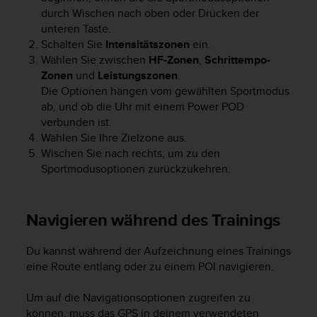
(
durch Wischen nach oben oder Drücken der
g
unteren Taste.
e
Schalten Sie
Intensitätszonen
ein.
b
Wählen Sie zwischen
HF-Zonen
,
Schrittempo-
ü
Zonen
und
Leistungszonen
.
h
Die Optionen hängen vom gewählten Sportmodus
r
ab, und ob die Uhr mit einem Power POD
e
verbunden ist.
n
f
Wählen Sie Ihre Zielzone aus.
r
Wischen Sie nach rechts, um zu den
e
Sportmodusoptionen zurückzukehren.
i
)
.
Navigieren während des Trainings
Du kannst während der Aufzeichnung eines Trainings
eine Route entlang oder zu einem POI navigieren.
Um auf die Navigationsoptionen zugreifen zu
können, muss das GPS in deinem verwendeten