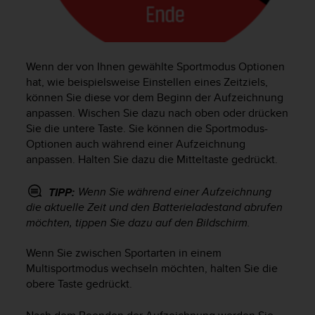
s
n
o
r
m
Wenn der von Ihnen gewählte Sportmodus Optionen
e
hat, wie beispielsweise Einstellen eines Zeitziels,
n
können Sie diese vor dem Beginn der Aufzeichnung
a
anpassen. Wischen Sie dazu nach oben oder drücken
n
.
Sie die untere Taste. Sie können die Sportmodus-
S
Optionen auch während einer Aufzeichnung
o
anpassen. Halten Sie dazu die Mitteltaste gedrückt.
l
l
Wenn Sie während einer Aufzeichnung
TIPP:
t
die aktuelle Zeit und den Batterieladestand abrufen
e
möchten, tippen Sie dazu auf den Bildschirm.
s
t
Wenn Sie zwischen Sportarten in einem
d
Multisportmodus wechseln möchten, halten Sie die
u
P
obere Taste gedrückt.
r
o