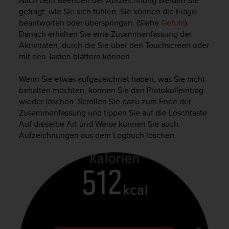
Nach dem Beenden der Aufzeichnung werden Sie
b
gefragt, wie Sie sich fühlen. Sie können die Frage
l
beantworten oder überspringen. (Siehe
Gefühl
)
e
Danach erhalten Sie eine Zusammenfassung der
m
Aktivitäten, durch die Sie über den Touchscreen oder
e
mit den Tasten blättern können.
m
i
Wenn Sie etwas aufgezeichnet haben, was Sie nicht
t
d
behalten möchten, können Sie den Protokolleintrag
e
wieder löschen. Scrollen Sie dazu zum Ende der
m
Zusammenfassung und tippen Sie auf die Löschtaste.
Z
Auf dieselbe Art und Weise können Sie auch
u
Aufzeichnungen aus dem Logbuch löschen.
g
r
i
f
f
a
u
f
I