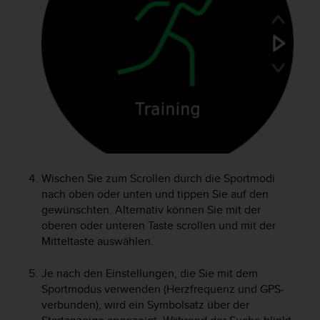
t
e
m
i
t
d
e
n
W
e
b
C
Wischen Sie zum Scrollen durch die Sportmodi
o
nach oben oder unten und tippen Sie auf den
n
gewünschten. Alternativ können Sie mit der
t
e
oberen oder unteren Taste scrollen und mit der
n
Mitteltaste auswählen.
t
A
Je nach den Einstellungen, die Sie mit dem
c
Sportmodus verwenden (Herzfrequenz und GPS-
c
verbunden), wird ein Symbolsatz über der
e