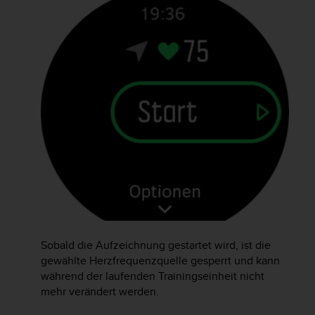
G
)
2
.
0
s
o
w
i
e
d
e
r
E
r
f
ü
Sobald die Aufzeichnung gestartet wird, ist die
l
gewählte Herzfrequenzquelle gesperrt und kann
l
während der laufenden Trainingseinheit nicht
u
mehr verändert werden.
n
g