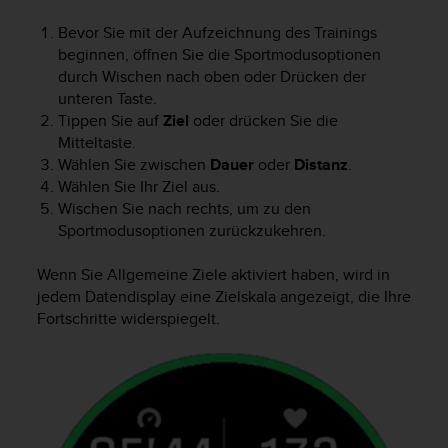
b
i
Bevor Sie mit der Aufzeichnung des Trainings
t
beginnen, öffnen Sie die Sportmodusoptionen
t
durch Wischen nach oben oder Drücken der
e
unteren Taste.
d
Tippen Sie auf
Ziel
oder drücken Sie die
e
Mitteltaste.
n
Wählen Sie zwischen
Dauer
oder
Distanz
.
K
Wählen Sie Ihr Ziel aus.
u
Wischen Sie nach rechts, um zu den
n
Sportmodusoptionen zurückzukehren.
d
e
n
Wenn Sie Allgemeine Ziele aktiviert haben, wird in
d
jedem Datendisplay eine Zielskala angezeigt, die Ihre
i
Fortschritte widerspiegelt.
e
n
s
t
i
n