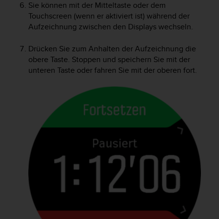
w
Sie können mit der Mitteltaste oder dem
e
Touchscreen (wenn er aktiviert ist) während der
i
Aufzeichnung zwischen den Displays wechseln.
t
e
Drücken Sie zum Anhalten der Aufzeichnung die
r
obere Taste. Stoppen und speichern Sie mit der
e
unteren Taste oder fahren Sie mit der oberen fort.
r
Z
u
g
ä
n
g
l
i
c
h
k
e
i
t