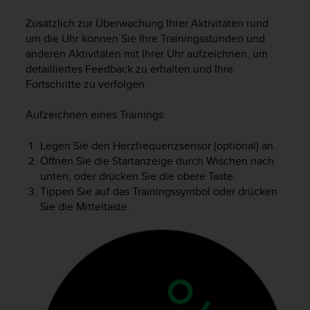
i
t
Zusätzlich zur Überwachung Ihrer Aktivitäten rund
ä
um die Uhr können Sie Ihre Trainingsstunden und
t
anderen Aktivitäten mit Ihrer Uhr aufzeichnen, um
s
detailliertes Feedback zu erhalten und Ihre
s
Fortschritte zu verfolgen.
t
u
f
Aufzeichnen eines Trainings:
e
A
Legen Sie den Herzfrequenzsensor (optional) an.
A
Öffnen Sie die Startanzeige durch Wischen nach
d
unten, oder drücken Sie die obere Taste.
i
Tippen Sie auf das Trainingssymbol oder drücken
e
Sie die Mitteltaste.
s
e
r
W
e
b
s
i