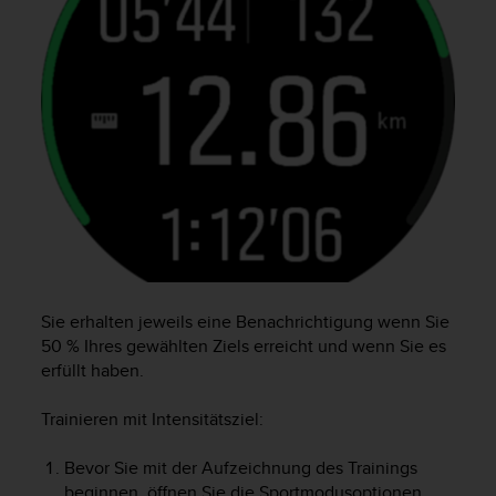
d
e
n
U
S
A
u
n
t
e
r
+
1
8
5
Sie erhalten jeweils eine Benachrichtigung wenn Sie
5
50 % Ihres gewählten Ziels erreicht und wenn Sie es
2
erfüllt haben.
5
8
Trainieren mit Intensitätsziel:
0
9
0
Bevor Sie mit der Aufzeichnung des Trainings
0
beginnen, öffnen Sie die Sportmodusoptionen