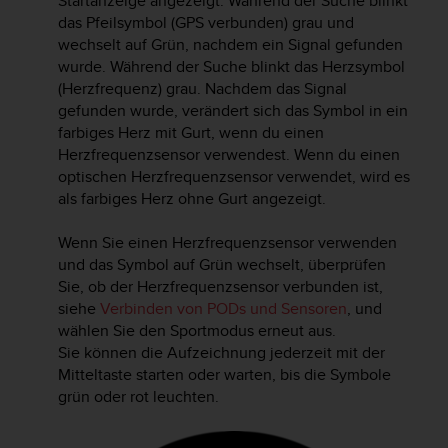
Startanzeige angezeigt. Während der Suche blinkt
s
das Pfeilsymbol (GPS verbunden) grau und
s
wechselt auf Grün, nachdem ein Signal gefunden
i
wurde. Während der Suche blinkt das Herzsymbol
b
i
(Herzfrequenz) grau. Nachdem das Signal
l
gefunden wurde, verändert sich das Symbol in ein
i
farbiges Herz mit Gurt, wenn du einen
t
Herzfrequenzsensor verwendest. Wenn du einen
y
optischen Herzfrequenzsensor verwendet, wird es
G
als farbiges Herz ohne Gurt angezeigt.
u
i
Wenn Sie einen Herzfrequenzsensor verwenden
d
und das Symbol auf Grün wechselt, überprüfen
e
l
Sie, ob der Herzfrequenzsensor verbunden ist,
i
siehe
Verbinden von PODs und Sensoren
, und
n
wählen Sie den Sportmodus erneut aus.
e
Sie können die Aufzeichnung jederzeit mit der
s
Mitteltaste starten oder warten, bis die Symbole
(
grün oder rot leuchten.
W
C
A