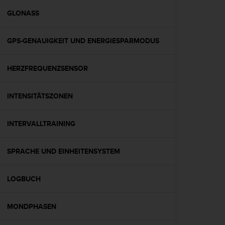
s
s
GLONASS
i
b
GPS-GENAUIGKEIT UND ENERGIESPARMODUS
i
l
i
HERZFREQUENZSENSOR
t
y
G
INTENSITÄTSZONEN
u
i
d
INTERVALLTRAINING
e
l
SPRACHE UND EINHEITENSYSTEM
i
n
e
LOGBUCH
s
(
W
MONDPHASEN
C
A