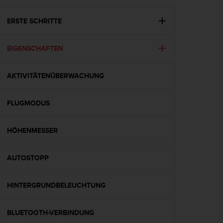
i
t
ä
ERSTE SCHRITTE
t
s
EIGENSCHAFTEN
s
t
u
AKTIVITÄTENÜBERWACHUNG
f
e
A
FLUGMODUS
A
d
i
HÖHENMESSER
e
s
AUTOSTOPP
e
r
W
HINTERGRUNDBELEUCHTUNG
e
b
s
BLUETOOTH-VERBINDUNG
i