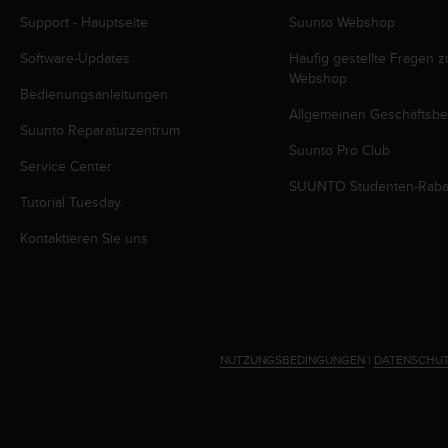
b
Support - Hauptseite
Suunto Webshop
l
e
Software-Updates
Häufig gestellte Fragen 
m
Webshop
e
Bedienungsanleitungen
m
Allgemeinen Geschäftsb
Suunto Reparaturzentrum
i
Suunto Pro Club
t
Service Center
d
SUUNTO Studenten-Raba
e
Tutorial Tuesday
m
Z
Kontaktieren Sie uns
u
g
r
i
f
f
NUTZUNGSBEDINGUNGEN
|
DATENSCHUT
a
u
f
I