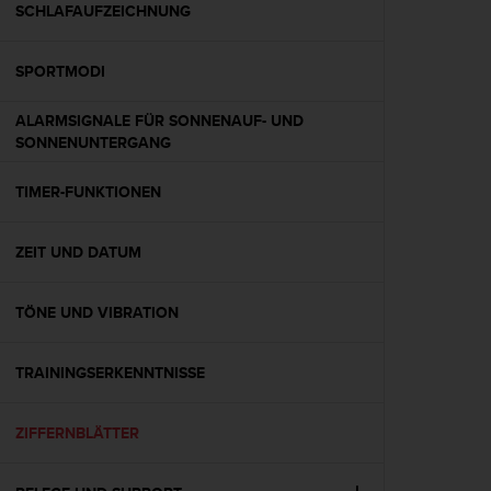
w
SCHLAFAUFZEICHNUNG
e
i
SPORTMODI
t
e
r
ALARMSIGNALE FÜR SONNENAUF- UND
e
SONNENUNTERGANG
r
Z
TIMER-FUNKTIONEN
u
g
ä
ZEIT UND DATUM
n
g
TÖNE UND VIBRATION
l
i
c
TRAININGSERKENNTNISSE
h
k
e
ZIFFERNBLÄTTER
i
t