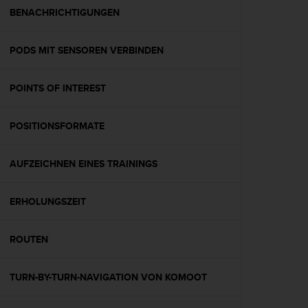
G
BENACHRICHTIGUNGEN
)
2
PODS MIT SENSOREN VERBINDEN
.
0
s
POINTS OF INTEREST
o
w
i
POSITIONSFORMATE
e
d
e
AUFZEICHNEN EINES TRAININGS
r
E
ERHOLUNGSZEIT
r
f
ü
ROUTEN
l
l
u
TURN-BY-TURN-NAVIGATION VON KOMOOT
n
g