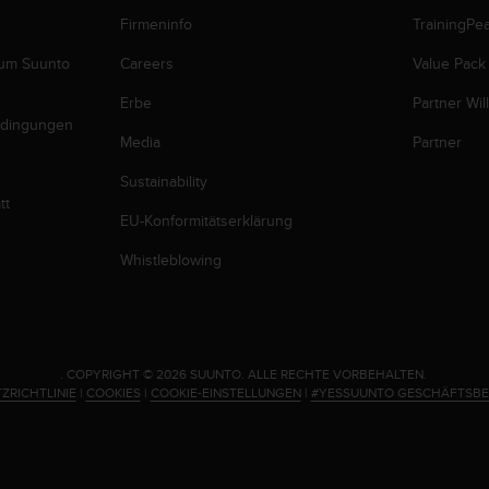
Firmeninfo
TrainingPe
zum Suunto
Careers
Value Pack
Erbe
Partner Wi
edingungen
Media
Partner
Sustainability
tt
EU-Konformitätserklärung
Whistleblowing
.
COPYRIGHT © 2026 SUUNTO.
ALLE RECHTE VORBEHALTEN.
ZRICHTLINIE
|
COOKIES
|
COOKIE-EINSTELLUNGEN
|
#YESSUUNTO GESCHÄFTSB