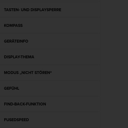
t
e
TASTEN- UND DISPLAYSPERRE
m
i
KOMPASS
t
d
e
GERÄTEINFO
n
W
e
DISPLAY-THEMA
b
C
o
MODUS „NICHT STÖREN“
n
t
GEFÜHL
e
n
t
FIND-BACK-FUNKTION
A
c
c
FUSEDSPEED
e