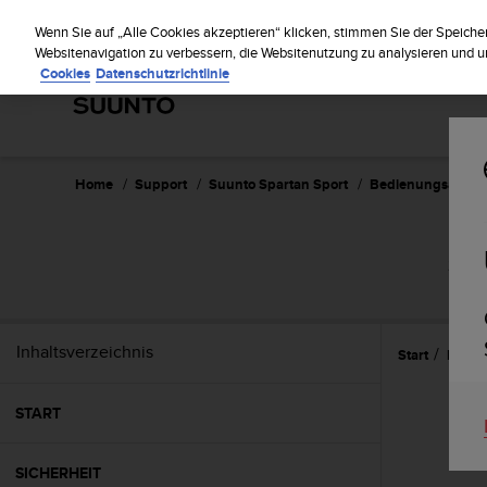
S
Regist
u
Wenn Sie auf „Alle Cookies akzeptieren“ klicken, stimmen Sie der Speiche
u
Websitenavigation zu verbessern, die Websitenutzung zu analysieren und
Cookies
Datenschutzrichtlinie
n
t
o
s
t
r
Home
Support
Suunto Spartan Sport
Bedienungsanleitu
e
b
t
SUU
d
i
e
K
Inhaltsverzeichnis
Start
Eigen
o
n
f
START
o
r
m
SICHERHEIT