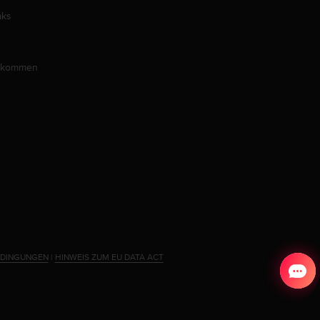
aks
llkommen
EDINGUNGEN
|
HINWEIS ZUM EU DATA ACT