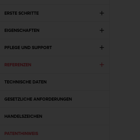
i
t
ä
ERSTE SCHRITTE
t
s
EIGENSCHAFTEN
s
t
u
PFLEGE UND SUPPORT
f
e
A
REFERENZEN
A
d
i
TECHNISCHE DATEN
e
s
GESETZLICHE ANFORDERUNGEN
e
r
W
HANDELSZEICHEN
e
b
s
PATENTHINWEIS
i