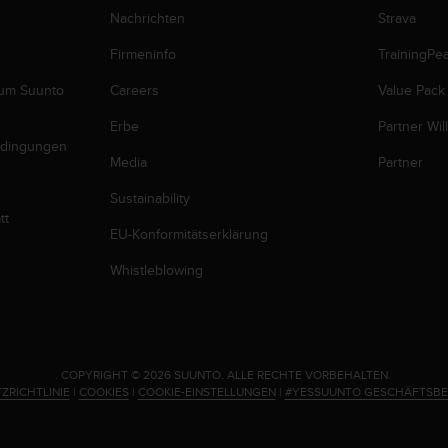
Nachrichten
Strava
Firmeninfo
TrainingPe
zum Suunto
Careers
Value Pack
Erbe
Partner Wi
edingungen
Media
Partner
Sustainability
tt
EU-Konformitätserklärung
Whistleblowing
.
COPYRIGHT © 2026 SUUNTO.
ALLE RECHTE VORBEHALTEN.
ZRICHTLINIE
|
COOKIES
|
COOKIE-EINSTELLUNGEN
|
#YESSUUNTO GESCHÄFTSB