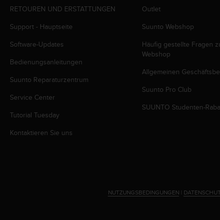
s
RETOUREN UND ERSTATTUNGEN
Outlet
s
i
Support - Hauptseite
Suunto Webshop
b
i
Software-Updates
Häufig gestellte Fragen 
l
Webshop
i
Bedienungsanleitungen
t
Allgemeinen Geschäftsb
Suunto Reparaturzentrum
y
Suunto Pro Club
G
Service Center
u
SUUNTO Studenten-Raba
i
Tutorial Tuesday
d
e
Kontaktieren Sie uns
l
i
n
e
s
(
NUTZUNGSBEDINGUNGEN
|
DATENSCHUT
W
C
A