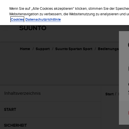
S
Regist
u
Wenn Sie auf „Alle Cookies akzeptieren“ klicken, stimmen Sie der Speiche
u
Websitenavigation zu verbessern, die Websitenutzung zu analysieren und
Cookies
Datenschutzrichtlinie
n
t
o
s
t
r
Home
Support
Suunto Spartan Sport
Bedienungsanleitu
e
b
t
SUU
d
i
e
K
Inhaltsverzeichnis
Start
Refer
o
n
f
START
o
r
m
SICHERHEIT