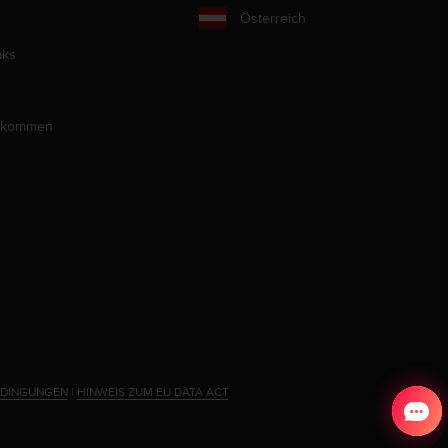
Österreich
aks
llkommen
EDINGUNGEN
|
HINWEIS ZUM EU DATA ACT