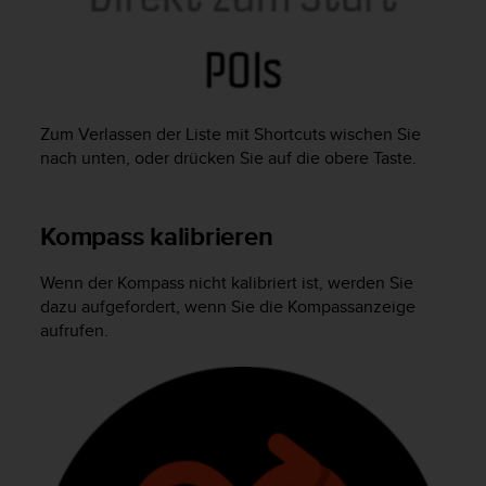
G
)
2
.
0
s
Zum Verlassen der Liste mit Shortcuts wischen Sie
o
nach unten, oder drücken Sie auf die obere Taste.
w
i
e
Kompass kalibrieren
d
e
r
Wenn der Kompass nicht kalibriert ist, werden Sie
E
dazu aufgefordert, wenn Sie die Kompassanzeige
r
aufrufen.
f
ü
l
l
u
n
g