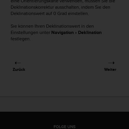
eine Orientierungskarte verwenden, müssen Sie die
b
Deklinationskorrektur ausschalten, indem Sie den
l
Deklinationswert auf 0 Grad einstellen.
e
m
Sie können Ihren Deklinationswert in den
e
Einstellungen unter
Navigation
»
Deklination
m
i
festlegen.
t
d
e
m
Z
Zurück
Weiter
u
g
r
i
f
f
a
u
f
I
FOLGE UNS