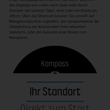
s
des Displays von unten nach oben oder durch
s
Drücken der unteren Taste, eine Liste mit Shortcuts
i
öffnen. Über die Shortcuts können Sie schnell auf
b
Navigationspunkte zugreifen, wie beispielsweise die
i
l
Überprüfung der Koordinaten Ihres aktuellen
i
Standorts, oder die Auswahl einer Route zum
t
Navigieren.
y
G
u
i
d
e
l
i
n
e
s
(
W
C
A