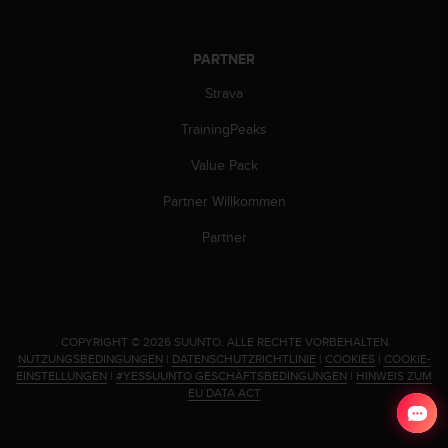
d
e
n
PARTNER
U
S
Strava
A
u
TrainingPeaks
n
t
Value Pack
e
Partner Willkommen
r
+
Partner
1
8
5
5
2
5
.
COPYRIGHT © 2026 SUUNTO.
ALLE RECHTE VORBEHALTEN.
NUTZUNGSBEDINGUNGEN
|
DATENSCHUTZRICHTLINIE
|
COOKIES
|
COOKIE-
8
EINSTELLUNGEN
|
#YESSUUNTO GESCHÄFTSBEDINGUNGEN
|
HINWEIS ZUM
0
EU DATA ACT
9
0
0