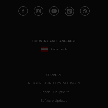
n
f
o
r
m
a
t
i
o
COUNTRY AND LANGUAGE
n
Österreich
e
n
a
u
f
d
SUPPORT
i
RETOUREN UND ERSTATTUNGEN
e
s
Support - Hauptseite
e
r
Software-Updates
W
e