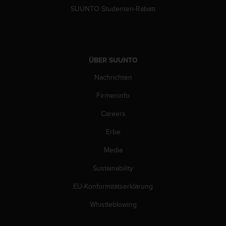
b
SUUNTO Studenten-Rabatt
i
t
t
e
d
ÜBER SUUNTO
e
n
Nachrichten
K
Firmeninfo
u
n
Careers
d
e
Erbe
n
d
Media
i
e
Sustainability
n
EU-Konformitätserklärung
s
t
Whistleblowing
i
n