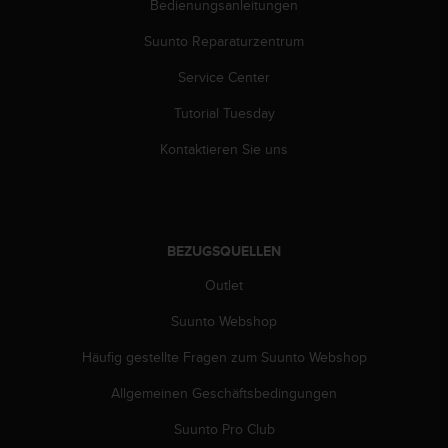
Bedienungsanleitungen
b
s
Suunto Reparaturzentrum
i
Service Center
t
e
Tutorial Tuesday
h
a
Kontaktieren Sie uns
b
e
n
,
k
BEZUGSQUELLEN
o
n
Outlet
t
a
Suunto Webshop
k
Häufig gestellte Fragen zum Suunto Webshop
t
i
Allgemeinen Geschäftsbedingungen
e
r
Suunto Pro Club
e