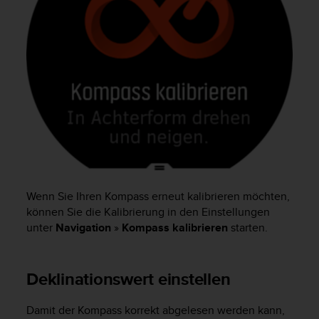
w
e
i
t
e
r
e
r
Z
u
g
ä
n
g
Wenn Sie Ihren Kompass erneut kalibrieren möchten,
l
können Sie die Kalibrierung in den Einstellungen
i
unter
Navigation
»
Kompass kalibrieren
starten.
c
h
k
Deklinationswert einstellen
e
i
t
Damit der Kompass korrekt abgelesen werden kann,