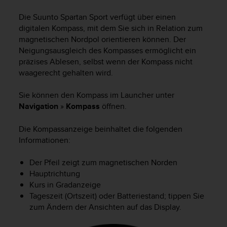
i
t
Die
Suunto Spartan Sport
verfügt über einen
ä
digitalen Kompass, mit dem Sie sich in Relation zum
t
magnetischen Nordpol orientieren können. Der
s
Neigungsausgleich des Kompasses ermöglicht ein
s
präzises Ablesen, selbst wenn der Kompass nicht
t
u
waagerecht gehalten wird.
f
e
Sie können den Kompass im Launcher unter
A
Navigation
»
Kompass
öffnen.
A
d
Die Kompassanzeige beinhaltet die folgenden
i
Informationen:
e
s
Der Pfeil zeigt zum magnetischen Norden
e
r
Hauptrichtung
W
Kurs in Gradanzeige
e
Tageszeit (Ortszeit) oder Batteriestand; tippen Sie
b
zum Ändern der Ansichten auf das Display.
s
i