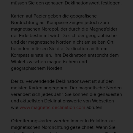
s
müssen Sie den genauen Deklinationswert festlegen.
n
o
Karten auf Papier geben die geografische
r
Nordrichtung an. Kompasse zeigen jedoch zum
m
magnetischen Nordpol, der durch die Magnetfelder
e
der Erde bestimmt wird. Da sich der geographische
n
und der magnetische Norden nicht am selben Ort
a
n
befinden, müssen Sie die Deklination an Ihrem
.
Kompass einstellen. Ihre Deklination entspricht dem
S
Winkel zwischen magnetischem und
o
geographischem Norden.
l
l
Der zu verwendende Deklinationswert ist auf den
t
meisten Karten angegeben. Der magnetische Norden
e
verändert sich jedes Jahr. Sie können die genauesten
s
und aktuellsten Deklinationswerte von Webseiten
t
wie
www.magnetic-declination.com
abrufen.
d
u
P
Orientierungskarten werden immer in Relation zur
r
magnetischen Nordrichtung gezeichnet. Wenn Sie
o