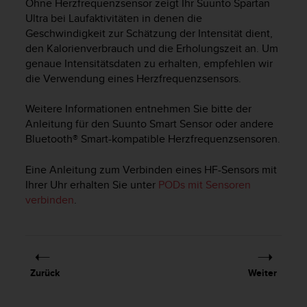
Ohne Herzfrequenzsensor zeigt Ihr
Suunto Spartan
t
Ultra
bei Laufaktivitäten in denen die
e
Geschwindigkeit zur Schätzung der Intensität dient,
m
den Kalorienverbrauch und die Erholungszeit an. Um
i
genaue Intensitätsdaten zu erhalten, empfehlen wir
t
d
die Verwendung eines Herzfrequenzsensors.
e
n
Weitere Informationen entnehmen Sie bitte der
W
Anleitung für den Suunto Smart Sensor oder andere
e
Bluetooth® Smart-kompatible Herzfrequenzsensoren.
b
C
Eine Anleitung zum Verbinden eines HF-Sensors mit
o
Ihrer Uhr erhalten Sie unter
PODs mit Sensoren
n
verbinden
.
t
e
n
t
A
c
Zurück
Weiter
c
e