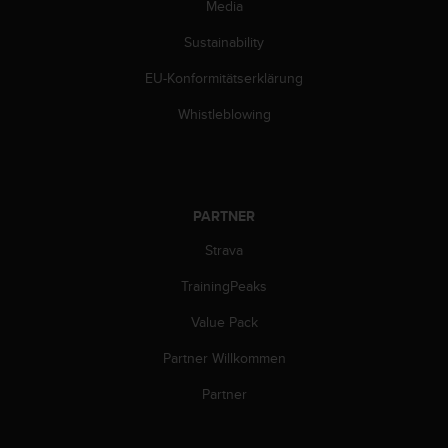
s
Media
n
o
Sustainability
r
EU-Konformitätserklärung
m
e
Whistleblowing
n
a
n
.
S
PARTNER
o
l
Strava
l
t
TrainingPeaks
e
s
Value Pack
t
Partner Willkommen
d
u
Partner
P
r
o