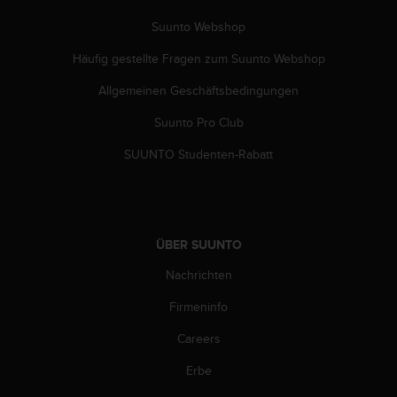
w
e
Suunto Webshop
i
Häufig gestellte Fragen zum Suunto Webshop
t
e
Allgemeinen Geschäftsbedingungen
r
e
Suunto Pro Club
r
Z
SUUNTO Studenten-Rabatt
u
g
ä
n
g
ÜBER SUUNTO
l
i
Nachrichten
c
Firmeninfo
h
k
Careers
e
i
Erbe
t