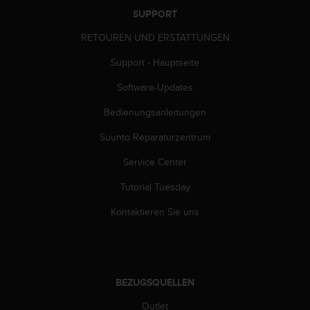
G
SUPPORT
)
RETOUREN UND ERSTATTUNGEN
2
.
Support - Hauptseite
0
s
Software-Updates
o
w
Bedienungsanleitungen
i
e
Suunto Reparaturzentrum
d
Service Center
e
r
Tutorial Tuesday
E
r
Kontaktieren Sie uns
f
ü
l
l
u
BEZUGSQUELLEN
n
g
Outlet