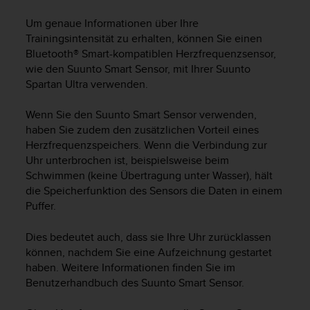
i
t
Um genaue Informationen über Ihre
ä
Trainingsintensität zu erhalten, können Sie einen
t
Bluetooth® Smart-kompatiblen Herzfrequenzsensor,
s
wie den Suunto Smart Sensor, mit Ihrer
Suunto
s
Spartan Ultra
verwenden.
t
u
f
Wenn Sie den Suunto Smart Sensor verwenden,
e
haben Sie zudem den zusätzlichen Vorteil eines
A
Herzfrequenzspeichers. Wenn die Verbindung zur
A
Uhr unterbrochen ist, beispielsweise beim
d
Schwimmen (keine Übertragung unter Wasser), hält
i
die Speicherfunktion des Sensors die Daten in einem
e
Puffer.
s
e
Dies bedeutet auch, dass sie Ihre Uhr zurücklassen
r
W
können, nachdem Sie eine Aufzeichnung gestartet
e
haben. Weitere Informationen finden Sie im
b
Benutzerhandbuch des Suunto Smart Sensor.
s
i