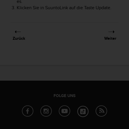
es.
t
Klicken Sie in SuuntoLink auf die Taste Update.
e
m
i
t
d
e
Zurück
Weiter
n
W
e
b
C
o
n
t
e
FOLGE UNS
n
t
A
c
c
e