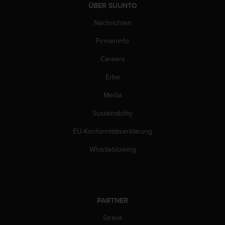
w
ÜBER SUUNTO
e
Nachrichten
i
t
Firmeninfo
e
r
Careers
e
r
Erbe
Z
u
Media
g
Sustainability
ä
n
EU-Konformitätserklärung
g
l
Whistleblowing
i
c
h
k
e
PARTNER
i
t
Strava