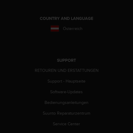
s
s
i
COUNTRY AND LANGUAGE
b
i
Österreich
l
i
t
y
G
SUPPORT
u
i
RETOUREN UND ERSTATTUNGEN
d
e
Support - Hauptseite
l
i
Software-Updates
n
e
Bedienungsanleitungen
s
Suunto Reparaturzentrum
(
W
Service Center
C
A