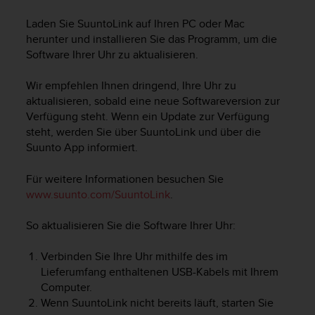
i
t
Laden Sie SuuntoLink auf Ihren PC oder Mac
ä
herunter und installieren Sie das Programm, um die
t
Software Ihrer Uhr zu aktualisieren.
s
s
Wir empfehlen Ihnen dringend, Ihre Uhr zu
t
u
aktualisieren, sobald eine neue Softwareversion zur
f
Verfügung steht. Wenn ein Update zur Verfügung
e
steht, werden Sie über SuuntoLink und über die
A
Suunto App informiert.
A
d
Für weitere Informationen besuchen Sie
i
www.suunto.com/SuuntoLink
.
e
s
So aktualisieren Sie die Software Ihrer Uhr:
e
r
W
Verbinden Sie Ihre Uhr mithilfe des im
e
Lieferumfang enthaltenen USB-Kabels mit Ihrem
b
Computer.
s
Wenn SuuntoLink nicht bereits läuft, starten Sie
i