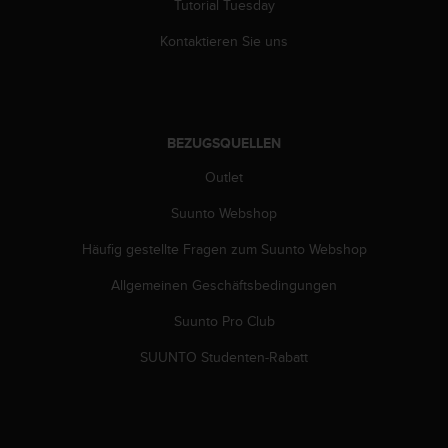
Tutorial Tuesday
G
)
Kontaktieren Sie uns
2
.
0
s
o
BEZUGSQUELLEN
w
i
Outlet
e
Suunto Webshop
d
e
Häufig gestellte Fragen zum Suunto Webshop
r
E
Allgemeinen Geschäftsbedingungen
r
f
Suunto Pro Club
ü
l
SUUNTO Studenten-Rabatt
l
u
n
g