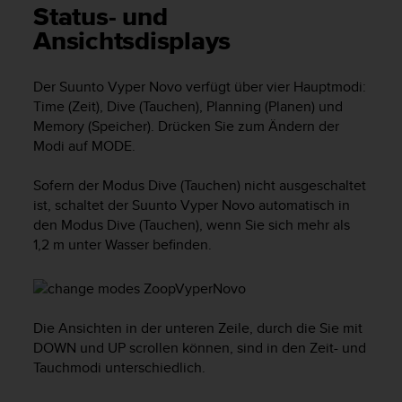
i
Status- und
t
Ansichtsdisplays
ä
t
s
Der
Suunto Vyper Novo
verfügt über vier Hauptmodi:
s
Time
(Zeit),
Dive
(Tauchen),
Planning
(Planen) und
t
Memory
(Speicher). Drücken Sie zum Ändern der
u
Modi auf
MODE
.
f
e
A
Sofern der Modus
Dive
(Tauchen) nicht ausgeschaltet
A
ist, schaltet der
Suunto Vyper Novo
automatisch in
d
den Modus
Dive
(Tauchen), wenn Sie sich mehr als
i
1,2 m unter Wasser befinden.
e
s
e
r
W
Die Ansichten in der unteren Zeile, durch die Sie mit
e
DOWN
und
UP
scrollen können, sind in den Zeit- und
b
Tauchmodi unterschiedlich.
s
i