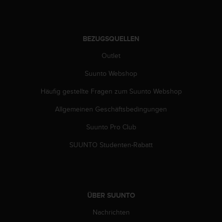
G
)
2
.
BEZUGSQUELLEN
0
Outlet
s
o
Suunto Webshop
w
i
Häufig gestellte Fragen zum Suunto Webshop
e
d
Allgemeinen Geschäftsbedingungen
e
Suunto Pro Club
r
E
SUUNTO Studenten-Rabatt
r
f
ü
l
l
ÜBER SUUNTO
u
n
Nachrichten
g