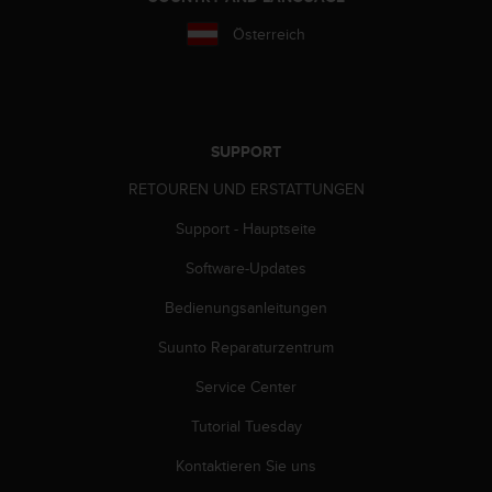
s
s
Österreich
i
b
i
l
i
SUPPORT
t
y
RETOUREN UND ERSTATTUNGEN
G
u
Support - Hauptseite
i
Software-Updates
d
e
Bedienungsanleitungen
l
i
Suunto Reparaturzentrum
n
e
Service Center
s
(
Tutorial Tuesday
W
Kontaktieren Sie uns
C
A