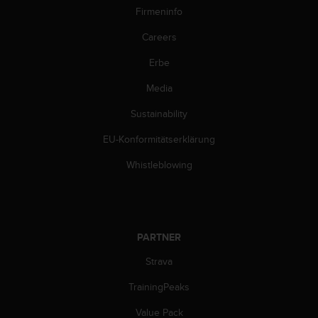
w
Firmeninfo
e
i
Careers
t
Erbe
e
r
Media
e
r
Sustainability
Z
u
EU-Konformitätserklärung
g
ä
Whistleblowing
n
g
l
i
c
PARTNER
h
Strava
k
e
TrainingPeaks
i
t
Value Pack