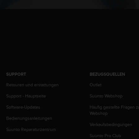
s
n
o
r
m
e
n
a
n
.
S
o
SUPPORT
BEZUGSQUELLEN
l
l
Retouren und erstattungen
Outlet
t
e
Support - Hauptseite
Suunto Webshop
s
t
Software-Updates
Häufig gestellte Fragen 
d
Webshop
Bedienungsanleitungen
u
Verkaufsbedingungen
P
Suunto Reparaturzentrum
r
Suunto Pro Club
o