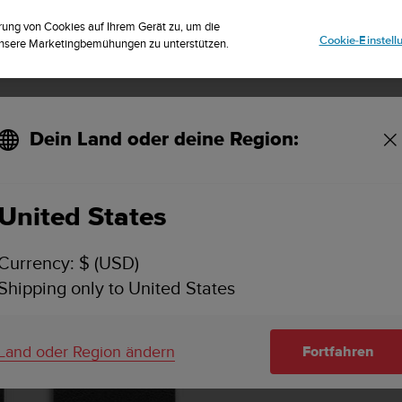
istriere dich für den Newsletter und erhalte 5% Rabatt
| Einfache Rückg
rung von Cookies auf Ihrem Gerät zu, um die
Cookie-Einstel
 unsere Marketingbemühungen zu unterstützen.
Dein Land oder deine Region:
d-Set
United States
Currency: $ (USD)
Shipping only to United States
Land oder Region ändern
Fortfahren