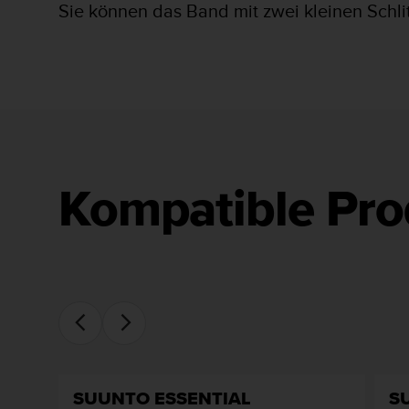
s
Sie können das Band mit zwei kleinen Schl
s
i
b
i
l
i
t
y
G
u
Kompatible Pro
i
d
e
l
i
n
e
s
(
W
C
SUUNTO ESSENTIAL
S
A