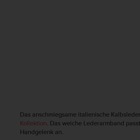
t
e
m
i
t
d
e
n
W
e
b
C
o
n
t
e
n
t
Das anschmiegsame italienische Kalbsleder 
A
Kollektion
. Das weiche Lederarmband passt
c
c
Handgelenk an.
e