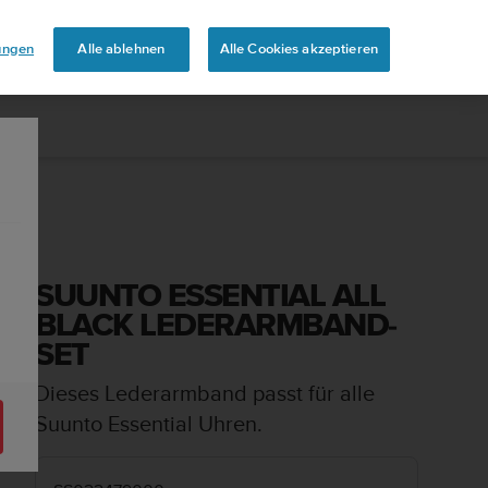
aben
lungen
Alle ablehnen
Alle Cookies akzeptieren
SUUNTO ESSENTIAL ALL
BLACK LEDERARMBAND-
SET
Dieses Lederarmband passt für alle
Suunto Essential Uhren.