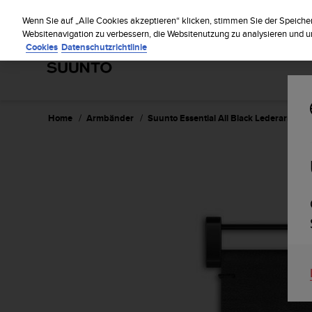
S
Reg
u
Wenn Sie auf „Alle Cookies akzeptieren“ klicken, stimmen Sie der Speiche
u
Websitenavigation zu verbessern, die Websitenutzung zu analysieren und
Cookies
Datenschutzrichtlinie
n
t
o
s
t
r
Home
Armbänder
Suunto Essential All Black Lederarmban
e
b
t
d
i
e
K
o
n
f
o
r
m