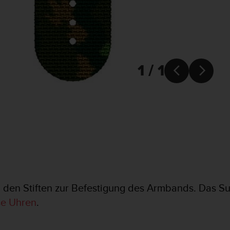
1 / 1


 den Stiften zur Befestigung des Armbands. Das S
se Uhren
.