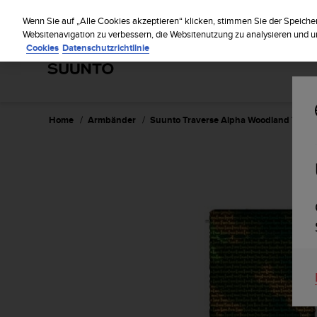
S
Reg
u
Wenn Sie auf „Alle Cookies akzeptieren“ klicken, stimmen Sie der Speiche
u
Websitenavigation zu verbessern, die Websitenutzung zu analysieren und
Cookies
Datenschutzrichtlinie
n
t
o
s
t
r
Home
Armbänder
Suunto Traverse Alpha Woodland Texti
e
b
t
d
i
e
K
o
n
f
o
r
m