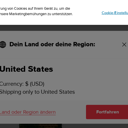
istriere dich für den Newsletter und erhalte 5% Rabatt
| Einfache Rückg
rung von Cookies auf Ihrem Gerät zu, um die
Cookie-Einstel
 unsere Marketingbemühungen zu unterstützen.
Dein Land oder deine Region:
larmband-Set
United States
Currency: $ (USD)
Shipping only to United States
Land oder Region ändern
Fortfahren