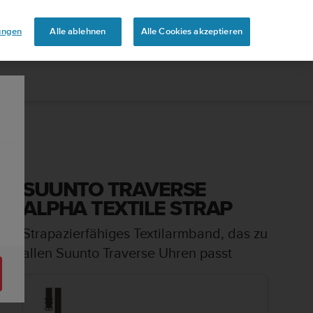
aben
lungen
Alle ablehnen
Alle Cookies akzeptieren
SUUNTO TRAVERSE
ALPHA TEXTILE STRAP
Strapazierfähiges Textilarmband, das zu
allen Suunto Traverse Uhren passt