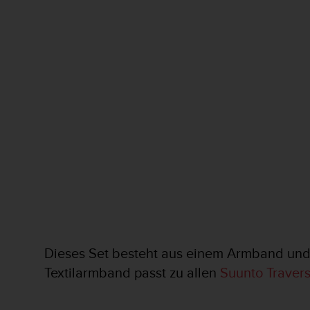
t
e
m
i
t
d
e
n
W
e
b
C
o
n
t
e
n
t
Dieses Set besteht aus einem Armband und
A
Textilarmband passt zu allen
Suunto Traver
c
c
e