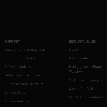
s
n
o
r
m
e
n
a
n
SUPPORT
BEZUGSQUELLEN
.
S
Retouren und erstattungen
Outlet
o
l
Support - Hauptseite
Suunto Webshop
l
Software-Updates
Häufig gestellte Fragen 
t
Webshop
e
Bedienungsanleitungen
s
Verkaufsbedingungen
t
Suunto Reparaturzentrum
d
Suunto Pro Club
u
Service Center
P
SUUNTO Studenten-Raba
r
Tutorial Tuesday
o