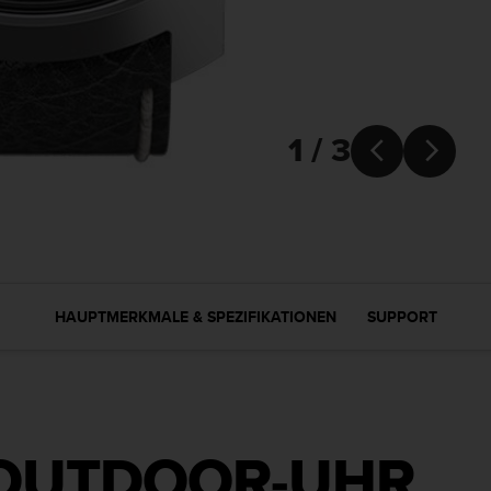
1 / 3


HAUPTMERKMALE & SPEZIFIKATIONEN
SUPPORT
-OUTDOOR-UHR