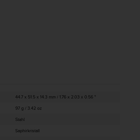
44.7 x 51.5 x 14.3 mm / 1.76 x 2.03 x 0.56 "
97 g / 3.42 oz
Stahl
Saphirkristall