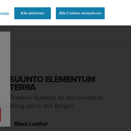
aben
lungen
Alle ablehnen
Alle Cookies akzeptieren
SUUNTO ELEMENTUM
TERRA
Premium-Sportuhr für den Einsatz im
Alltag und in den Bergen
Black Leather