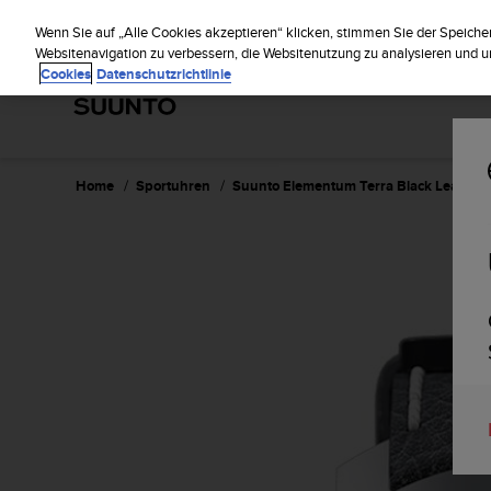
S
Reg
u
Wenn Sie auf „Alle Cookies akzeptieren“ klicken, stimmen Sie der Speiche
u
Websitenavigation zu verbessern, die Websitenutzung zu analysieren und
Cookies
Datenschutzrichtlinie
n
t
o
s
t
r
Home
Sportuhren
Suunto Elementum Terra Black Leather
e
b
t
d
i
e
K
o
n
f
o
r
m