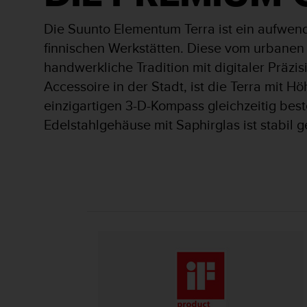
s
s
Die Suunto Elementum Terra ist ein aufwend
i
b
finnischen Werkstätten. Diese vom urbanen
i
handwerkliche Tradition mit digitaler Präzi
l
Accessoire in der Stadt, ist die Terra mit
i
t
einzigartigen 3-D-Kompass gleichzeitig bes
y
Edelstahlgehäuse mit Saphirglas ist stabil 
G
u
i
d
e
l
i
n
e
s
(
W
C
A