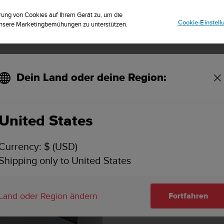
istriere dich für den Newsletter und erhalte 5% Rabatt
| Einfache Rückg
rung von Cookies auf Ihrem Gerät zu, um die
Cookie-Einstel
 unsere Marketingbemühungen zu unterstützen.
Dein Land oder deine Region:
United States
Currency: $ (USD)
Shipping only to United States
Land oder Region ändern
Fortfahren