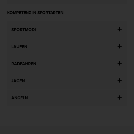
(
g
KOMPETENZ IN SPORTARTEN
e
b
ü
SPORTMODI
h
r
e
LAUFEN
n
f
RADFAHREN
r
e
i
JAGEN
)
.
ANGELN