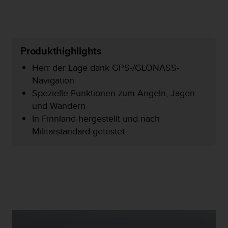
s
s
i
b
i
Produkthighlights
l
i
Herr der Lage dank GPS-/GLONASS-
t
Navigation
y
Spezielle Funktionen zum Angeln, Jagen
G
und Wandern
u
i
In Finnland hergestellt und nach
d
Militärstandard getestet.
e
l
i
n
e
s
(
W
C
A