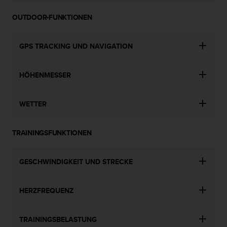
d
e
OUTDOOR-FUNKTIONEN
n
U
S
GPS TRACKING UND NAVIGATION
A
u
n
HÖHENMESSER
t
e
r
WETTER
+
1
8
TRAININGSFUNKTIONEN
5
5
GESCHWINDIGKEIT UND STRECKE
2
5
8
HERZFREQUENZ
0
9
0
TRAININGSBELASTUNG
0