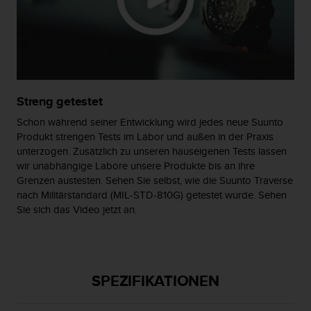
s
n
o
r
m
e
n
a
Streng getestet
n
Schon während seiner Entwicklung wird jedes neue Suunto
.
Produkt strengen Tests im Labor und außen in der Praxis
S
unterzogen. Zusätzlich zu unseren hauseigenen Tests lassen
o
wir unabhängige Labore unsere Produkte bis an ihre
l
Grenzen austesten. Sehen Sie selbst, wie die Suunto Traverse
l
nach Militärstandard (MIL-STD-810G) getestet wurde. Sehen
t
Sie sich das Video jetzt an.
e
s
t
d
u
SPEZIFIKATIONEN
P
r
o