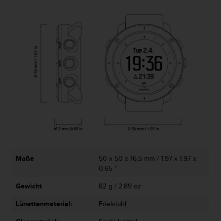
b
l
e
m
e
m
i
t
d
e
m
Z
u
g
r
i
Maße
50 x 50 x 16.5 mm / 1.97 x 1.97 x
f
0.65 "
f
a
Gewicht
82 g / 2.89 oz
u
f
Lünettenmaterial:
Edelstahl
I