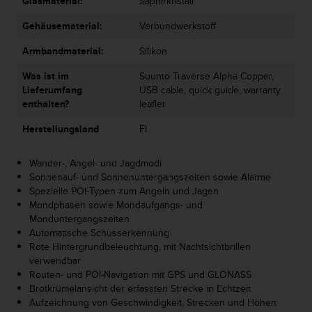
Glasmaterial:
Saphirkristall
n
f
Gehäusematerial:
Verbundwerkstoff
o
r
Armbandmaterial:
Silikon
m
a
Was ist im
Suunto Traverse Alpha Copper,
t
Lieferumfang
USB cable, quick guide, warranty
i
enthalten?
leaflet
o
n
Herstellungsland
FI
e
n
Wander-, Angel- und Jagdmodi
a
Sonnenauf- und Sonnenuntergangszeiten sowie Alarme
u
Spezielle POI-Typen zum Angeln und Jagen
f
Mondphasen sowie Mondaufgangs- und
d
Monduntergangszeiten
i
Automatische Schusserkennung
e
Rote Hintergrundbeleuchtung, mit Nachtsichtbrillen
s
verwendbar
e
Routen- und POI-Navigation mit GPS und GLONASS
r
Brotkrümelansicht der erfassten Strecke in Echtzeit
W
Aufzeichnung von Geschwindigkeit, Strecken und Höhen
e