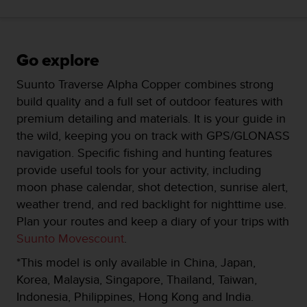
t
e
m
i
Go explore
t
d
Suunto Traverse Alpha Copper combines strong
e
build quality and a full set of outdoor features with
n
premium detailing and materials. It is your guide in
W
e
the wild, keeping you on track with GPS/GLONASS
b
navigation. Specific fishing and hunting features
C
provide useful tools for your activity, including
o
moon phase calendar, shot detection, sunrise alert,
n
t
weather trend, and red backlight for nighttime use.
e
Plan your routes and keep a diary of your trips with
n
Suunto Movescount
.
t
A
*This model is only available in China, Japan,
c
Korea, Malaysia, Singapore, Thailand, Taiwan,
c
Indonesia, Philippines, Hong Kong and India.
e