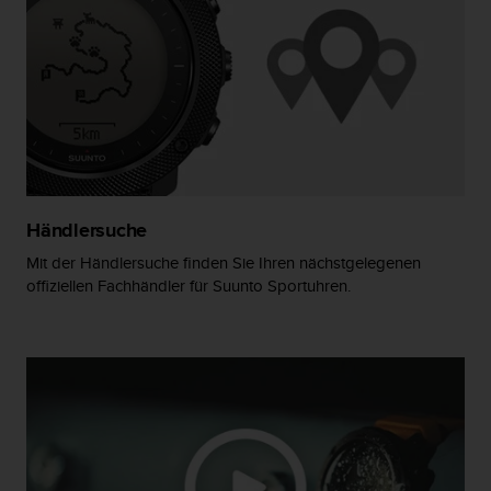
w
e
i
t
e
r
e
r
Z
u
Händlersuche
g
ä
Mit der Händlersuche finden Sie Ihren nächstgelegenen
n
offiziellen Fachhändler für Suunto Sportuhren.
g
l
i
c
h
k
e
i
t