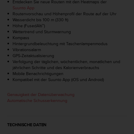
Entdecken Sie neue Routen mit den Heatmaps der
b
Suunto App
s
Routenvorschau und Höhenprofil der Route auf der Uhr
i
Wasserdicht bis 100 m (330 ft)
t
Höhe (FusedAlti™)
e
Wettertrend und Sturmwarnung
h
Kompass
a
Hintergrundbeleuchtung mit Taschenlampenmodus
b
Vibrationsalarm
e
GPS-Zeitaktualisierung
n
Verfolgung der täglichen, wöchentlichen, monatlichen und
,
jährlichen Schritte und des Kalorienverbrauchs
k
Mobile Benachrichtigungen
o
Kompatibel mit der Suunto App (iOS und Android)
n
t
Genauigkeit der Datenüberwachung
a
Automatische Schusserkennung
k
t
i
e
r
TECHNISCHE DATEN
e