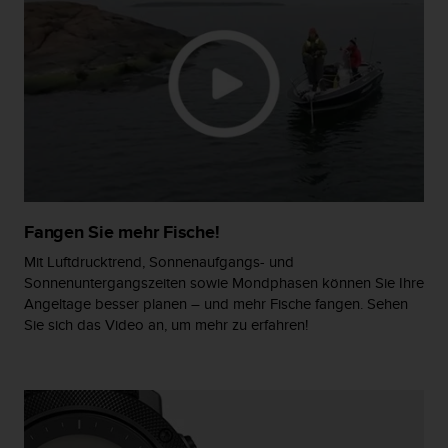
G
)
2
.
0
s
o
w
i
e
d
Fangen Sie mehr Fische!
e
r
Mit Luftdrucktrend, Sonnenaufgangs- und
E
Sonnenuntergangszeiten sowie Mondphasen können Sie Ihre
r
Angeltage besser planen – und mehr Fische fangen. Sehen
f
Sie sich das Video an, um mehr zu erfahren!
ü
l
l
u
n
g