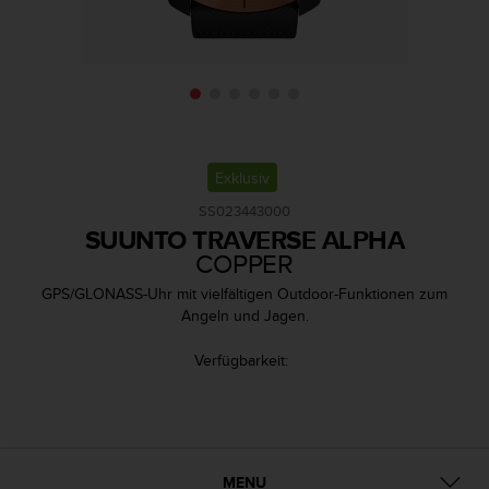
i
t
ä
t
s
s
t
u
f
Exklusiv
e
SS023443000
A
SUUNTO TRAVERSE ALPHA
A
COPPER
d
i
GPS/GLONASS-Uhr mit vielfältigen Outdoor-Funktionen zum
e
Angeln und Jagen.
s
e
Verfügbarkeit:
r
W
e
b
s
i
MENU