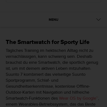
i
t
ä
t
s
MENU
s
t
u
f
The Smartwatch for Sporty Life
e
A
Tägliches Training im hektischen Alltag nicht zu
A
vernachlässigen, kann schwierig sein. Deshalb
d
brauchst du eine Smartwatch, die sportlich genug
i
e
ist, um mit deinem aktiven Leben mitzuhalten.
s
Suunto 7 kombiniert das vielseitige Suunto
e
Sportprogramm, Schlaf- und
r
Gesundheitserkenntnisse, kostenlose Offline-
W
e
Outdoor-Karten mit Navigation und hilfreiche
b
Smartwatch-Funktionen des
Wear OS by Google™
,
s
einem Wearables-Betriebssystem, das das Beste
i