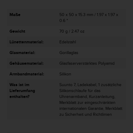
d
e
n
Maße
50 x 50 x 15.3 mm / 1.97 x 1.97 x
U
0.6 "
S
A
Gewicht
70 g / 2.47 oz
u
n
Lünettenmaterial:
Edelstahl
t
Glasmaterial:
Gorillaglas
e
r
Gehäusematerial:
Glasfaserverstärktes Polyamid
+
1
Armbandmaterial:
Silikon
8
5
Was ist im
Suunto 7, Ladekabel, 1 zusätzliche
5
Lieferumfang
Silikonschlaufe für das
2
enthalten?
Uhrenarmband, Kurzanleitung,
5
Merkblatt zur eingeschränkten
8
internationalen Garantie, Merkblatt
0
zu Sicherheit und Richtlinien
9
0
0