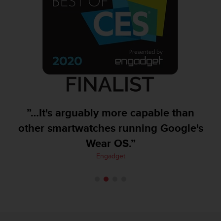
G
)
2
.
0
s
o
w
i
e
d
”…It's arguably more capable than
e
other smartwatches running Google's
r
E
Wear OS.”
r
Engadget
f
ü
l
l
u
n
g