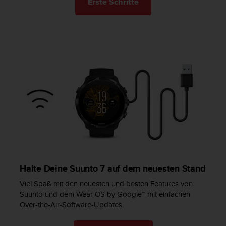
Erste Schritte
b
s
i
t
e
h
a
b
e
n
,
k
o
n
t
a
Halte Deine Suunto 7 auf dem neuesten Stand
k
t
Viel Spaß mit den neuesten und besten Features von
i
Suunto und dem Wear OS by Google™ mit einfachen
e
Over-the-Air-Software-Updates.
r
e