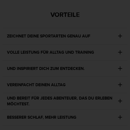
b
l
VORTEILE
e
m
e
m
ZEICHNET DEINE SPORTARTEN GENAU AUF
i
t
d
VOLLE LEISTUNG FÜR ALLTAG UND TRAINING
e
m
Z
UND INSPIRIERT DICH ZUM ENTDECKEN.
u
g
VEREINFACHT DEINEN ALLTAG
r
i
f
UND BEREIT FÜR JEDES ABENTEUER, DAS DU ERLEBEN
f
MÖCHTEST.
a
u
BESSERER SCHLAF, MEHR LEISTUNG
f
I