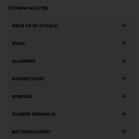
(
TECHNISCHE DATEN
g
e
b
WEAR OS BY GOOGLE™
ü
h
r
MUSIK
e
n
f
ALLGEMEIN
r
e
i
KONNEKTIVITÄT
)
.
KOMPASS
ÄUSSERE MERKMALE
BATTERIELAUFZEIT