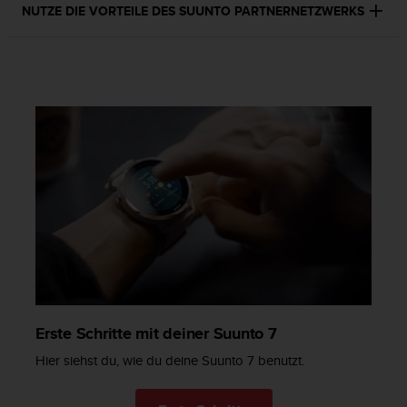
n
NUTZE DIE VORTEILE DES SUUNTO PARTNERNETZWERKS
f
o
r
m
a
t
i
o
n
e
n
a
u
f
d
i
e
Erste Schritte mit deiner Suunto 7
s
e
Hier siehst du, wie du deine Suunto 7 benutzt.
r
W
e