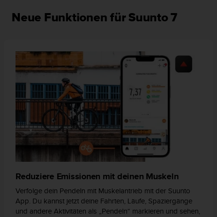
w
e
Neue Funktionen für Suunto 7
i
t
e
r
e
r
Z
u
g
ä
n
g
l
i
c
h
Reduziere Emissionen mit deinen Muskeln
k
e
Verfolge dein Pendeln mit Muskelantrieb mit der Suunto
i
App. Du kannst jetzt deine Fahrten, Läufe, Spaziergänge
t
und andere Aktivitäten als „Pendeln“ markieren und sehen,