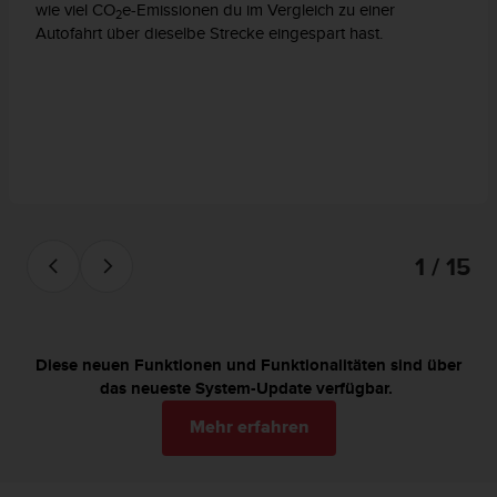
s
wie viel CO
e-Emissionen du im Vergleich zu einer
2
n
Autofahrt über dieselbe Strecke eingespart hast.
o
r
m
e
n
a
n
.
S
o
1 / 15
l
l
t
e
s
Diese neuen Funktionen und Funktionalitäten sind über
t
das neueste System-Update verfügbar.
d
u
Mehr erfahren
P
r
o