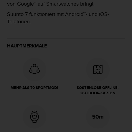
von Google™ auf Smartwatches bringt.
t
e
Suunto 7 funktioniert mit Android™- und iOS-
m
Telefonen.
i
t
d
e
n
HAUPTMERKMALE
W
e
b
C
o
n
t
MEHR ALS 70 SPORTMODI
KOSTENLOSE OFFLINE-
e
OUTDOOR-KARTEN
n
t
A
c
c
e