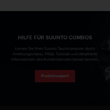
s
n
o
r
m
e
n
a
HILFE FÜR SUUNTO COMBOS
n
.
Lernen Sie Ihren Suunto Tauchcomputer durch
S
Anleitungsvideos, FAQs, Tutorials und detaillierte
o
Informationen des Kundendienstes besser kennen.
l
l
t
e
Produktsupport
s
t
d
u
P
r
o