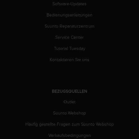
n
Software-Updates
f
o
Bedienungsanleitungen
r
Suunto Reparaturzentrum
m
a
Service Center
t
i
Tutorial Tuesday
o
n
Kontaktieren Sie uns
e
n
a
u
f
BEZUGSQUELLEN
d
i
Outlet
e
Suunto Webshop
s
e
Häufig gestellte Fragen zum Suunto Webshop
r
W
Verkaufsbedingungen
e