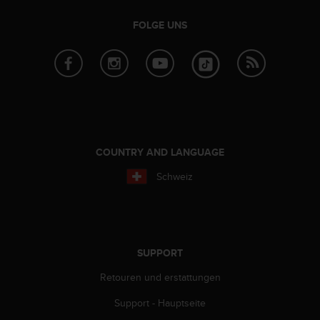
b
l
FOLGE UNS
e
m
e
m
i
t
d
e
COUNTRY AND LANGUAGE
m
Z
Schweiz
u
g
r
i
f
f
SUPPORT
a
Retouren und erstattungen
u
f
Support - Hauptseite
I