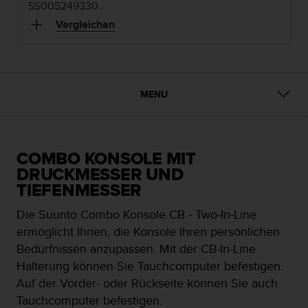
i
SS005249330
t
Vergleichen
ä
t
s
s
t
MENU
u
f
e
A
A
COMBO KONSOLE MIT
d
DRUCKMESSER UND
i
TIEFENMESSER
e
s
Die Suunto Combo Konsole CB - Two-In-Line
e
ermöglicht Ihnen, die Konsole Ihren persönlichen
r
Bedürfnissen anzupassen. Mit der CB-In-Line
W
e
Halterung können Sie Tauchcomputer befestigen.
b
Auf der Vorder- oder Rückseite können Sie auch
s
Tauchcomputer befestigen.
i