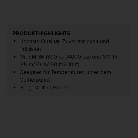
t
e
m
i
t
PRODUKTHIGHLIGHTS
d
Höchste Qualität, Zuverlässigkeit und
e
n
Präzision
W
Mit SM-36 (300 bar/4000 psi) und SM-16
e
(45 m/70 m/150 ft/230 ft)
b
Geeignet für Temperaturen unter dem
C
o
Gefrierpunkt
n
Hergestellt in Finnland
t
e
n
t
A
c
c
e