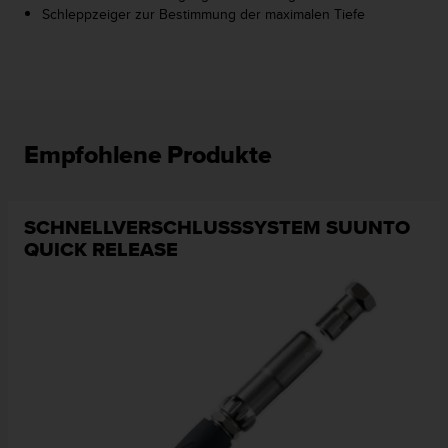
Schleppzeiger zur Bestimmung der maximalen Tiefe
G
)
2
.
0
s
o
Empfohlene Produkte
w
i
e
d
SCHNELLVERSCHLUSSSYSTEM SUUNTO
e
QUICK RELEASE
r
E
r
f
ü
l
l
u
n
g