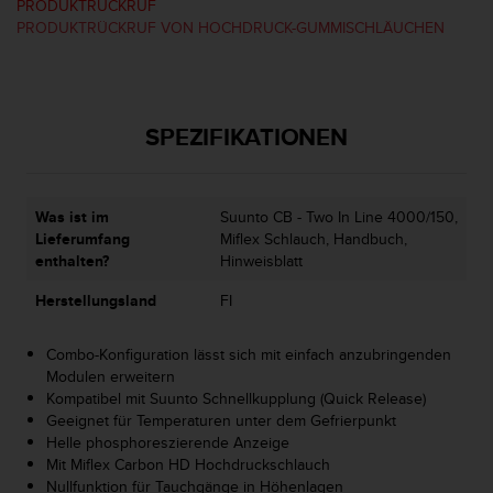
s
PRODUKTRÜCKRUF
s
PRODUKTRÜCKRUF VON HOCHDRUCK-GUMMISCHLÄUCHEN
i
b
i
l
SPEZIFIKATIONEN
i
t
y
G
Was ist im
Suunto CB - Two In Line 4000/150,
u
Lieferumfang
Miflex Schlauch, Handbuch,
i
enthalten?
Hinweisblatt
d
e
Herstellungsland
FI
l
i
Combo-Konfiguration lässt sich mit einfach anzubringenden
n
Modulen erweitern
e
Kompatibel mit Suunto Schnellkupplung (Quick Release)
s
Geeignet für Temperaturen unter dem Gefrierpunkt
(
Helle phosphoreszierende Anzeige
W
Mit Miflex Carbon HD Hochdruckschlauch
C
Nullfunktion für Tauchgänge in Höhenlagen
A