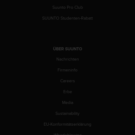
b
Suunto Pro Club
s
i
SUUNTO Studenten-Rabatt
t
e
h
a
b
ÜBER SUUNTO
e
Nachrichten
n
,
Firmeninfo
k
o
Careers
n
t
Erbe
a
k
Media
t
Sustainability
i
e
EU-Konformitätserklärung
r
e
Whistleblowing