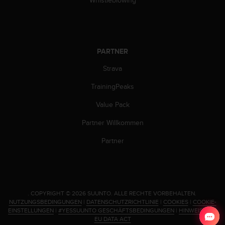
b
i
t
t
e
PARTNER
d
e
Strava
n
K
TrainingPeaks
u
Value Pack
n
d
Partner Willkommen
e
n
Partner
d
i
e
n
s
.
COPYRIGHT © 2026 SUUNTO.
ALLE RECHTE VORBEHALTEN.
t
NUTZUNGSBEDINGUNGEN
|
DATENSCHUTZRICHTLINIE
|
COOKIES
|
COOKIE-
i
EINSTELLUNGEN
|
#YESSUUNTO GESCHÄFTSBEDINGUNGEN
|
HINWEIS ZUM
n
EU DATA ACT