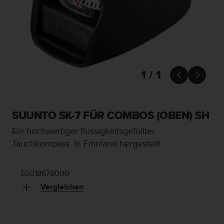
i
t
ä
t
s
s
t
u
1 / 1


f
e
A
A
SUUNTO SK-7 FÜR COMBOS (OBEN) SH
d
Ein hochwertiger flüssigkeitsgefüllter
i
e
Tauchkompass. In Finnland hergestellt.
s
e
r
SS018678000
W
Vergleichen
e
b
s
i