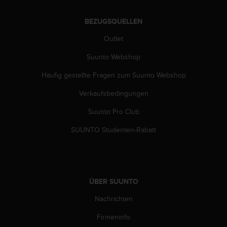
b
l
BEZUGSQUELLEN
e
m
Outlet
e
Suunto Webshop
m
i
Häufig gestellte Fragen zum Suunto Webshop
t
d
Verkaufsbedingungen
e
m
Suunto Pro Club
Z
u
SUUNTO Studenten-Rabatt
g
r
i
f
f
ÜBER SUUNTO
a
Nachrichten
u
f
Firmeninfo
I