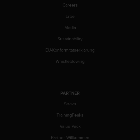
n
Careers
f
o
Erbe
r
m
Media
a
Sustainability
t
i
EU-Konformitätserklärung
o
n
Whistleblowing
e
n
a
u
f
PARTNER
d
i
Strava
e
s
TrainingPeaks
e
Value Pack
r
W
Partner Willkommen
e