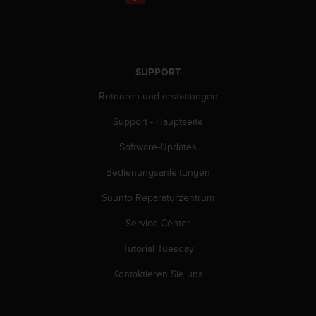
s
n
o
r
m
e
SUPPORT
n
Retouren und erstattungen
a
n
Support - Hauptseite
.
S
Software-Updates
o
l
Bedienungsanleitungen
l
Suunto Reparaturzentrum
t
e
Service Center
s
t
Tutorial Tuesday
d
u
Kontaktieren Sie uns
P
r
o