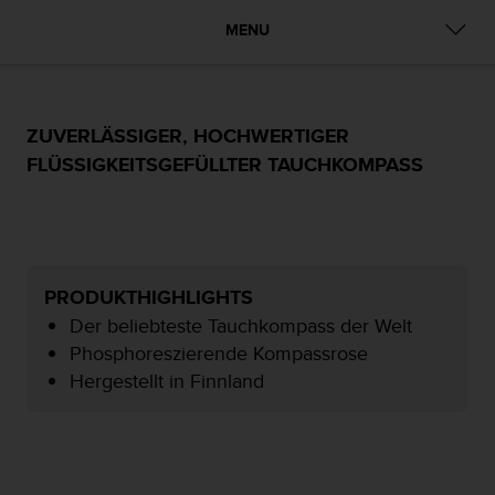
t
MENU
e
m
i
t
d
ZUVERLÄSSIGER, HOCHWERTIGER
e
FLÜSSIGKEITSGEFÜLLTER TAUCHKOMPASS
n
W
e
b
C
o
PRODUKTHIGHLIGHTS
n
Der beliebteste Tauchkompass der Welt
t
e
Phosphoreszierende Kompassrose
n
Hergestellt in Finnland
t
A
c
c
e